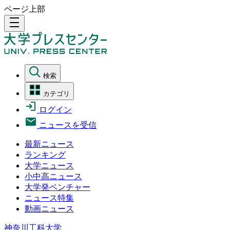
ページ上部
density_medium
検索
カテゴリ
ログイン
ニュースを受信
最新ニュース
ランキング
大学ニュース
小中高ニュース
大学発ベンチャー
ニュース特集
動画ニュース
神奈川工科大学