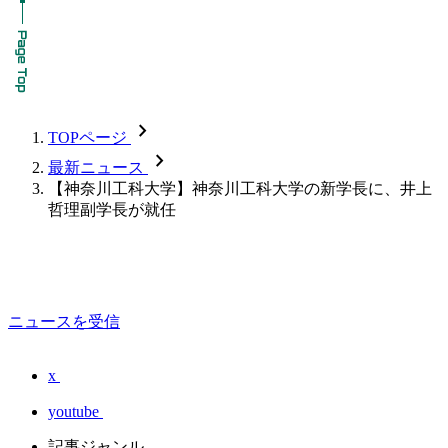
chevron_forward
TOPページ
chevron_forward
最新ニュース
【神奈川工科大学】神奈川工科大学の新学長に、井上
哲理副学長が就任
ニュースを受信
x
youtube
記事ジャンル