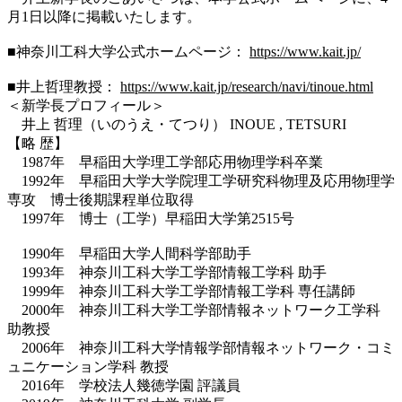
月1日以降に掲載いたします。
■神奈川工科大学公式ホームページ：
https://www.kait.jp/
■井上哲理教授：
https://www.kait.jp/research/navi/tinoue.html
＜新学長プロフィール＞
井上 哲理（いのうえ・てつり） INOUE , TETSURI
【略 歴】
1987年 早稲田大学理工学部応用物理学科卒業
1992年 早稲田大学大学院理工学研究科物理及応用物理学
専攻 博士後期課程単位取得
1997年 博士（工学）早稲田大学第2515号
1990年 早稲田大学人間科学部助手
1993年 神奈川工科大学工学部情報工学科 助手
1999年 神奈川工科大学工学部情報工学科 専任講師
2000年 神奈川工科大学工学部情報ネットワーク工学科
助教授
2006年 神奈川工科大学情報学部情報ネットワーク・コミ
ュニケーション学科 教授
2016年 学校法人幾徳学園 評議員