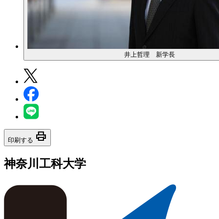
井上哲理 新学長
print
印刷する
神奈川工科大学