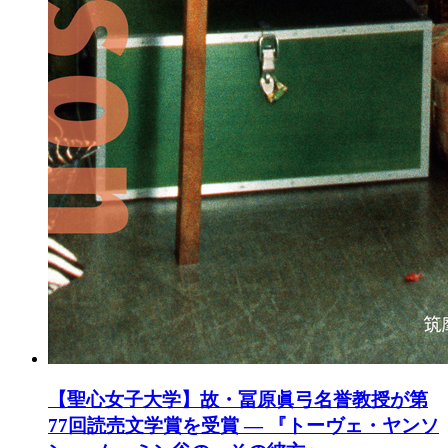
【聖心女子大学】故・冨原眞弓名誉教授が第
77回読売文学賞を受賞 ― 『トーヴェ・ヤンソ