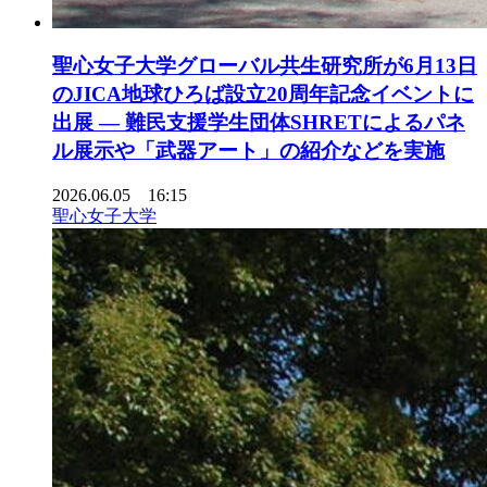
聖心女子大学グローバル共生研究所が6月13日
のJICA地球ひろば設立20周年記念イベントに
出展 ― 難民支援学生団体SHRETによるパネ
ル展示や「武器アート」の紹介などを実施
2026.06.05 16:15
聖心女子大学