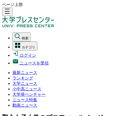
ページ上部
density_medium
検索
カテゴリ
ログイン
ニュースを受信
最新ニュース
ランキング
大学ニュース
小中高ニュース
大学発ベンチャー
ニュース特集
動画ニュース