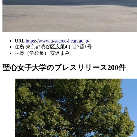
URL
https://www.u-sacred-heart.ac.jp/
住所
東京都渋谷区広尾4丁目3番1号
学長（学校長）
安達まみ
聖心女子大学のプレスリリース
200
件