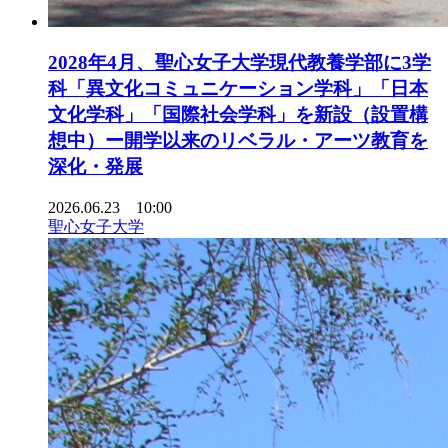
2028年4月、聖心女子大学現代教養学部に3学
科「異文化コミュニケーション学科」「日本
文化学科」「国際社会学科」を新設（設置構
想中）ー開学以来のリベラル・アーツ教育を
深化・発展
2026.06.23 10:00
聖心女子大学