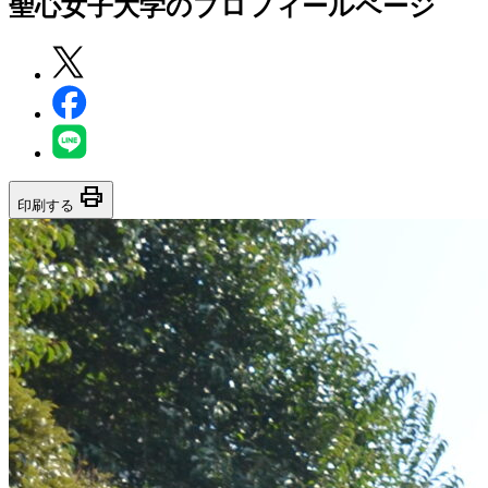
聖心女子大学
のプロフィールページ
print
印刷する