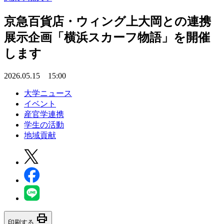
京急百貨店・ウィング上大岡との連携
展示企画「横浜スカーフ物語」を開催
します
2026.05.15 15:00
大学ニュース
イベント
産官学連携
学生の活動
地域貢献
print
印刷する