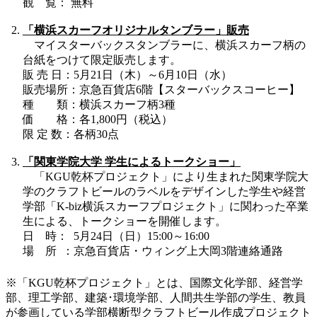
観 覧： 無料
「横浜スカーフオリジナルタンブラー」販売
マイスターバックスタンブラーに、横浜スカーフ柄の
台紙をつけて限定販売します。
販 売 日：5月21日（木）～6月10日（水）
販売場所：京急百貨店6階【スターバックスコーヒー】
種 類：横浜スカーフ柄3種
価 格：各1,800円（税込）
限 定 数：各柄30点
「関東学院大学 学生によるトークショー」
「KGU乾杯プロジェクト」により生まれた関東学院大
学のクラフトビールのラベルをデザインした学生や経営
学部「K-biz横浜スカーフプロジェクト」に関わった卒業
生による、トークショーを開催します。
日 時： 5月24日（日）15:00～16:00
場 所 ：京急百貨店・ウィング上大岡3階連絡通路
※「KGU乾杯プロジェクト」とは、国際文化学部、経営学
部、理工学部、建築･環境学部、人間共生学部の学生、教員
が参画している学部横断型クラフトビール作成プロジェクト