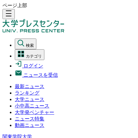
ページ上部
density_medium
検索
カテゴリ
ログイン
ニュースを受信
最新ニュース
ランキング
大学ニュース
小中高ニュース
大学発ベンチャー
ニュース特集
動画ニュース
関東学院大学