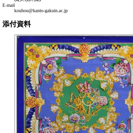
E-mail
kouhou@kanto-gakuin.ac.jp
添付資料