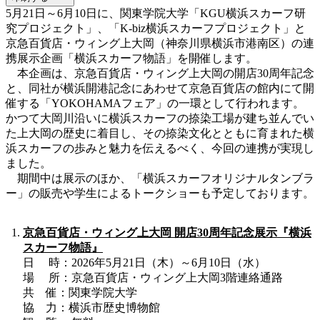
5月21日～6月10日に、関東学院大学「KGU横浜スカーフ研
究プロジェクト」、「K-biz横浜スカーフプロジェクト」と
京急百貨店・ウィング上大岡（神奈川県横浜市港南区）の連
携展示企画「横浜スカーフ物語」を開催します。
本企画は、京急百貨店・ウィング上大岡の開店30周年記念
と、同社が横浜開港記念にあわせて京急百貨店の館内にて開
催する「YOKOHAMAフェア」の一環として行われます。
かつて大岡川沿いに横浜スカーフの捺染工場が建ち並んでい
た上大岡の歴史に着目し、その捺染文化とともに育まれた横
浜スカーフの歩みと魅力を伝えるべく、今回の連携が実現し
ました。
期間中は展示のほか、「横浜スカーフオリジナルタンブラ
ー」の販売や学生によるトークショーも予定しております。
京急百貨店・ウィング上大岡 開店30周年記念展示『横浜
スカーフ物語』
日 時：2026年5月21日（木）～6月10日（水）
場 所：京急百貨店・ウィング上大岡3階連絡通路
共 催：関東学院大学
協 力：横浜市歴史博物館