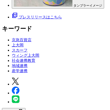
タンブラーイメージ
picture_as_pdf
プレスリリースはこちら
キーワード
京急百貨店
上大岡
スカーフ
ウィング上大岡
社会連携教育
地域連携
産学連携