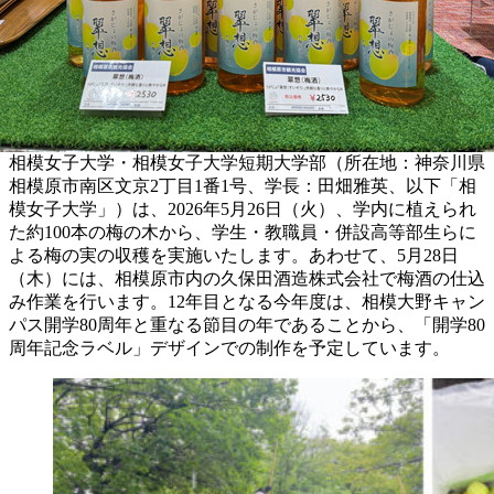
相模女子大学・相模女子大学短期大学部（所在地：神奈川県
相模原市南区文京2丁目1番1号、学長：田畑雅英、以下「相
模女子大学」）は、2026年5月26日（火）、学内に植えられ
た約100本の梅の木から、学生・教職員・併設高等部生らに
よる梅の実の収穫を実施いたします。あわせて、5月28日
（木）には、相模原市内の久保田酒造株式会社で梅酒の仕込
み作業を行います。12年目となる今年度は、相模大野キャン
パス開学80周年と重なる節目の年であることから、「開学80
周年記念ラベル」デザインでの制作を予定しています。