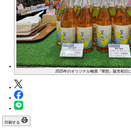
2025年のオリジナル梅酒『翠想』販売初日に
print
印刷する