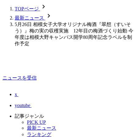
chevron_forward
TOPページ
chevron_forward
最新ニュース
5月26日 相模女子大学オリジナル梅酒『翠想（すいそ
う）』梅の実の収穫実施 12年目の梅酒づくり始動 今
年度は相模大野キャンパス開学80周年記念ラベルを制
作予定
ニュースを受信
x
youtube
記事ジャンル
PICK UP
最新ニュース
ランキング