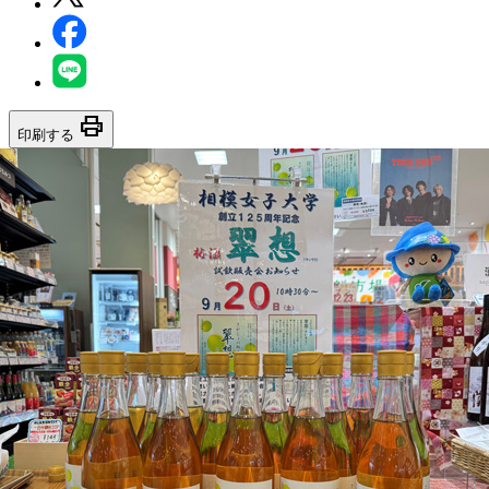
print
印刷する