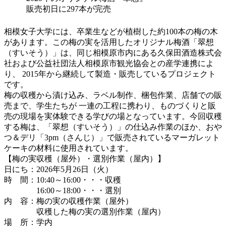
販売初日に297本が完売
相模女子大学には、卒業生などが植樹した約100本の梅の木
があります。この梅の実を活用したオリジナル梅酒「翠想
（すいそう）」は、同じ相模原市内にある久保田酒造株式会
社および公益社団法人相模原市観光協会との産学連携によ
り、 2015年から継続して製造・販売しているプロジェクト
です。
梅の収穫から漬け込み、ラベル制作、梱包作業、店舗での販
売まで、学生たちが 一連の工程に携わり、ものづくりと販
売の現場を実体験できる学びの場となっています。今回収穫
する梅は、「翠想（すいそう）」の仕込み作業のほか、おや
つ＆デリ「3pm（さんじ）」で販売されているマーガレット
ケーキの材料に使用されています。
【梅の実収穫（屋外）・選別作業（屋内）】
日にち：2026年5月26日（火）
時 間：10:40～16:00・・・収穫
16:00～18:00・・・選別
内 容：梅の実の収穫作業（屋外）
収穫した梅の実の選別作業（屋内）
場 所：学内