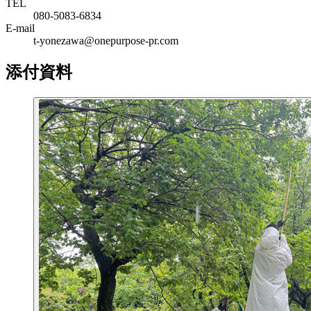
TEL
080-5083-6834
E-mail
t-yonezawa@onepurpose-pr.com
添付資料