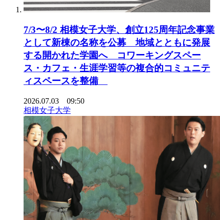
7/3〜8/2 相模女子大学、創立125周年記念事業
として新棟の名称を公募 地域とともに発展
する開かれた学園へ コワーキングスペー
ス・カフェ・生涯学習等の複合的コミュニテ
ィスペースを整備
2026.07.03 09:50
相模女子大学