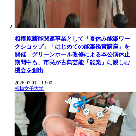
相模原薪能関連事業として「夏休み能楽ワー
クショップ」「はじめての能楽鑑賞講座」を
開催 グリーンホール改修による本公演休止
期間中も、市民が古典芸能「能楽」に親しむ
機会を創出
2026.07.01 13:00
相模女子大学