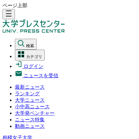
ページ上部
density_medium
検索
カテゴリ
ログイン
ニュースを受信
最新ニュース
ランキング
大学ニュース
小中高ニュース
大学発ベンチャー
ニュース特集
動画ニュース
相模女子大学