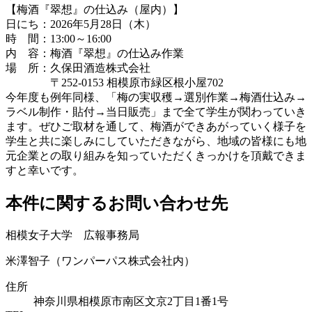
【梅酒『翠想』の仕込み（屋内）】
日にち：2026年5月28日（木）
時 間：13:00～16:00
内 容：梅酒『翠想』の仕込み作業
場 所：久保田酒造株式会社
〒252-0153 相模原市緑区根小屋702
今年度も例年同様、「梅の実収穫→選別作業→梅酒仕込み→
ラベル制作・貼付→当日販売」まで全て学生が関わっていき
ます。ぜひご取材を通して、梅酒ができあがっていく様子を
学生と共に楽しみにしていただきながら、地域の皆様にも地
元企業との取り組みを知っていただくきっかけを頂戴できま
すと幸いです。
本件に関するお問い合わせ先
相模女子大学 広報事務局
米澤智子（ワンパーパス株式会社内）
住所
神奈川県相模原市南区文京2丁目1番1号