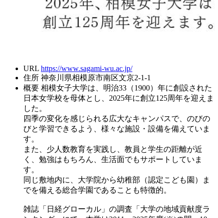
URL
https://www.sagami-wu.ac.jp/
住所
神奈川県相模原市南区文京2-1-1
概要
相模女子大学は、明治33（1900）年に創設された
日本女学校を母体とし、2025年に創立125周年を迎えま
した。
四季の変化を感じられる広大なキャンパスで、のびの
びと学習できるよう、様々な施設・設備を備えていま
す。
また、少人数教育を実践し、教員と学生の距離が近
く、勉強はもちろん、生活面でもサポートしていま
す。
同じ敷地内に、大学院から幼稚部（認定こども園）ま
でを備える総合学園であることも特徴的。
雑誌「日経グローカル」の調査「大学の地域貢献度ラ