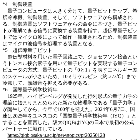
*4 制御装置
量子コンピュータは大きく分けて、量子ビットチップ、希
釈冷凍機、制御装置、そして、ソフトウェアから構成され
る。制御装置はソフトウェアからの命令に基づき、量子ビッ
トが理解できる信号に変換する装置を指す。超伝導量子ビッ
トではマイクロ波によって操作・観測されるため、制御装置
はマイクロ波信号を処理する装置となる。
*5 超伝導量子ビット
超伝導材料を用いた電子回路上で、ジョセフソン接合とい
うトンネル接合素子を用いて量子ビットを実現する量子コン
ピュータの方式。量子ビットの「0と1」を表すエネルギー差
のスケールが小さいため、10ミリケルビン（約-273℃）まで
冷却して、熱雑音を抑える必要がある。
*6 国際量子科学技術年
1925年、ハイゼンベルグが発見した行列形式の量子力学の
理論に始まりまとめられた新たな物理学である「量子力学」
が誕生してから、今年で100年を迎えた。2024年6月7日、国
連は2025年をユネスコの「国際量子科学技術年（IYQ）」と
することを宣言した。阪大QIQBはIYQの日本で最初の公式
パートナーに就任している。
https://qiqb.osaka-u.ac.jp/newstopics/pr20250128