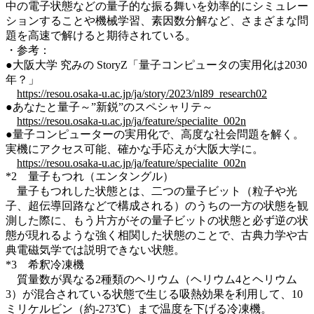
中の電子状態などの量子的な振る舞いを効率的にシミュレー
ションすることや機械学習、素因数分解など、さまざまな問
題を高速で解けると期待されている。
・参考：
●大阪大学 究みの StoryZ「量子コンピュータの実用化は2030
年？」
https://resou.osaka-u.ac.jp/ja/story/2023/nl89_research02
●あなたと量子～”新鋭”のスペシャリテ～
https://resou.osaka-u.ac.jp/ja/feature/specialite_002n
●量子コンピューターの実用化で、高度な社会問題を解く。
実機にアクセス可能、確かな手応えが大阪大学に。
https://resou.osaka-u.ac.jp/ja/feature/specialite_002n
*2 量子もつれ（エンタングル）
量子もつれした状態とは、二つの量子ビット（粒子や光
子、超伝導回路などで構成される）のうちの一方の状態を観
測した際に、もう片方がその量子ビットの状態と必ず逆の状
態が現れるような強く相関した状態のことで、古典力学や古
典電磁気学では説明できない状態。
*3 希釈冷凍機
質量数が異なる2種類のヘリウム（ヘリウム4とヘリウム
3）が混合されている状態で生じる吸熱効果を利用して、10
ミリケルビン（約-273℃）まで温度を下げる冷凍機。