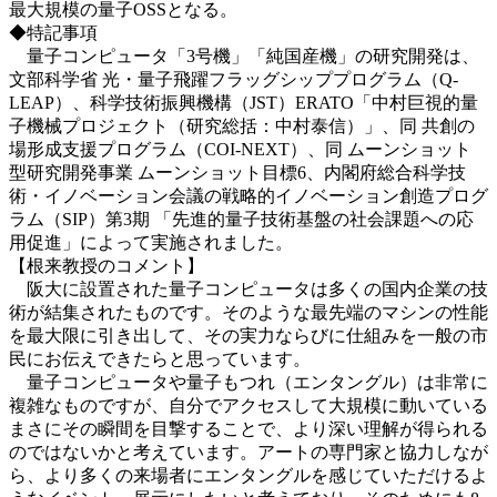
最大規模の量子OSSとなる。
◆特記事項
量子コンピュータ「3号機」「純国産機」の研究開発は、
文部科学省 光・量子飛躍フラッグシッププログラム（Q-
LEAP）、科学技術振興機構（JST）ERATO「中村巨視的量
子機械プロジェクト（研究総括：中村泰信）」、同 共創の
場形成支援プログラム（COI-NEXT）、同 ムーンショット
型研究開発事業 ムーンショット目標6、内閣府総合科学技
術・イノベーション会議の戦略的イノベーション創造プログ
ラム（SIP）第3期 「先進的量子技術基盤の社会課題への応
用促進」によって実施されました。
【根来教授のコメント】
阪大に設置された量子コンピュータは多くの国内企業の技
術が結集されたものです。そのような最先端のマシンの性能
を最大限に引き出して、その実力ならびに仕組みを一般の市
民にお伝えできたらと思っています。
量子コンピュータや量子もつれ（エンタングル）は非常に
複雑なものですが、自分でアクセスして大規模に動いている
まさにその瞬間を目撃することで、より深い理解が得られる
のではないかと考えています。アートの専門家と協力しなが
ら、より多くの来場者にエンタングルを感じていただけるよ