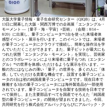
大阪大学量子情報・量子生命研究センター（QIQB）は、4月
13日に開幕した大阪・関西万博での企画展「エンタングル・
モーメント ―［量子・海・宇宙］×芸術」（会期：8/14～
8/20）に出展し、量子コンピュータ*¹2台を使った来場者体
感型イベント・展示を行います。このイベントでは、来場者
が量子コンピュータにクラウドで接続し、簡単な操作法を学
んでいただくことができます。また、量子ビットが最大にも
つれた状態「エンタングル・モーメント」を実現し、芸術家
とのコラボレーションにより来場者に量子もつれ（エンタン
グル）*²の世界を体感いただけるような展示を行います。一
般の方にはなじみの薄い「量子」の世界を、多くの人に「体
感」していただける貴重な機会です。設置する量子コンピュ
ータの1台は初の純国産量子コンピュータです。現在日本で
稼働する3台の量子コンピュータには海外製造品が一部使用
されています。量子コンピュータを自製する技術を日本です
べて保持し、また主要部品すべてを国産でそろえた「純国産
型の量子コンピュータ」の開発が望まれてきました。今回、
共同研究を行う株式会社アルバックならびにアルバック・ク