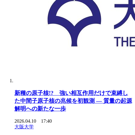
新種の原子核!? 強い相互作用だけで束縛し
た中間子原子核の兆候を初観測 ― 質量の起源
解明への新たな一歩
2026.04.10 17:40
大阪大学