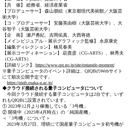
【共 催】 総務省、経済産業省
【プロデューサー】 森山朋絵（東京都現代美術館／大阪芸
術大学）
【コ・プロデューサー】 安藤英由樹（大阪芸術大学）、大
谷智子（大阪芸術大学）
【企 画】 瀬戸勇紀、吉岡佑真、大西将徳
【メインビジュアル・展示グラフィック監修】 永原康史
【編集ディレクション】 楠見春美
【展示コーディネーション】 莇貴彦（CG-ARTS）、林秀夫
（CG-ARTS）
【詳細リンク】
https://www.qst.go.jp/site/entangle-moment/
※量子コンピュータのイベント詳細は、QIQBのWebサイト
にて順次公開予定です。
https://qiqb.osaka-u.ac.jp/
◆
クラウド接続される量子コンピュータについて
今回クラウド接続する量子コンピュータは2台です。いず
れもQIQBに設置されています。
① 2023年12月より稼働している「3号機」
② 開発中（2025年4月時点）の「純国産機」
＜「3号機」について＞
2023年3月27日、理研にて国産量子コンピュータ初号機が