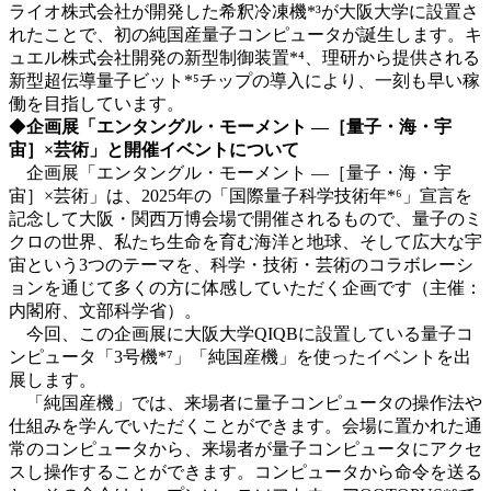
ライオ株式会社が開発した希釈冷凍機*³が大阪大学に設置さ
れたことで、初の純国産量子コンピュータが誕生します。キ
ュエル株式会社開発の新型制御装置*⁴、理研から提供される
新型超伝導量子ビット*⁵チップの導入により、一刻も早い稼
働を目指しています。
◆
企画展「エンタングル・モーメント
―［量子・海・宇
宙］×芸術」と開催イベントについて
企画展「エンタングル・モーメント ―［量子・海・宇
宙］×芸術」は、2025年の「国際量子科学技術年*⁶」宣言を
記念して大阪・関西万博会場で開催されるもので、量子のミ
クロの世界、私たち生命を育む海洋と地球、そして広大な宇
宙という3つのテーマを、科学・技術・芸術のコラボレーシ
ョンを通じて多くの方に体感していただく企画です（主催：
内閣府、文部科学省）。
今回、この企画展に大阪大学QIQBに設置している量子コ
ンピュータ「3号機*⁷」「純国産機」を使ったイベントを出
展します。
「純国産機」では、来場者に量子コンピュータの操作法や
仕組みを学んでいただくことができます。会場に置かれた通
常のコンピュータから、来場者が量子コンピュータにアクセ
スし操作することができます。コンピュータから命令を送る