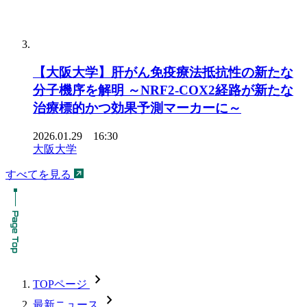
【大阪大学】肝がん免疫療法抵抗性の新たな
分子機序を解明 ～NRF2-COX2経路が新たな
治療標的かつ効果予測マーカーに～
2026.01.29 16:30
大阪大学
すべてを見る
chevron_forward
TOPページ
chevron_forward
最新ニュース