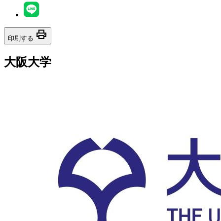
print
印刷する
大阪大学