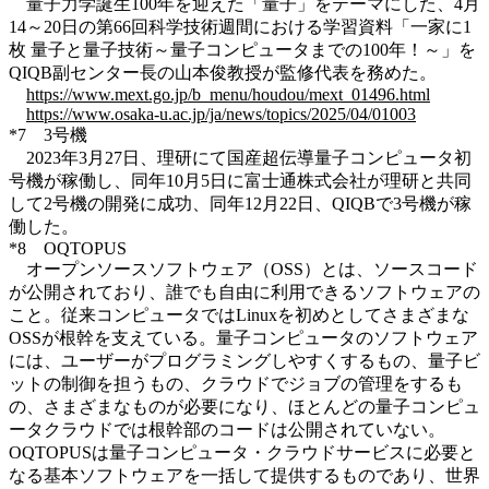
量子力学誕生100年を迎えた「量子」をテーマにした、4月
14～20日の第66回科学技術週間における学習資料「一家に1
枚 量子と量子技術～量子コンピュータまでの100年！～」を
QIQB副センター長の山本俊教授が監修代表を務めた。
https://www.mext.go.jp/b_menu/houdou/mext_01496.html
https://www.osaka-u.ac.jp/ja/news/topics/2025/04/01003
*7 3号機
2023年3月27日、理研にて国産超伝導量子コンピュータ初
号機が稼働し、同年10月5日に富士通株式会社が理研と共同
して2号機の開発に成功、同年12月22日、QIQBで3号機が稼
働した。
*8 OQTOPUS
オープンソースソフトウェア（OSS）とは、ソースコード
が公開されており、誰でも自由に利用できるソフトウェアの
こと。従来コンピュータではLinuxを初めとしてさまざまな
OSSが根幹を支えている。量子コンピュータのソフトウェア
には、ユーザーがプログラミングしやすくするもの、量子ビ
ットの制御を担うもの、クラウドでジョブの管理をするも
の、さまざまなものが必要になり、ほとんどの量子コンピュ
ータクラウドでは根幹部のコードは公開されていない。
OQTOPUSは量子コンピュータ・クラウドサービスに必要と
なる基本ソフトウェアを一括して提供するものであり、世界