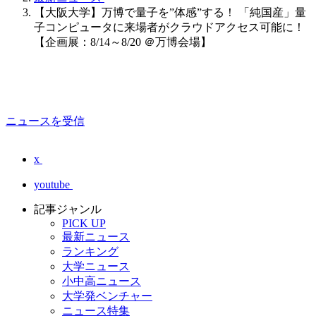
【大阪大学】万博で量子を”体感”する！ 「純国産」量
子コンピュータに来場者がクラウドアクセス可能に！
【企画展：8/14～8/20 ＠万博会場】
ニュースを受信
x
youtube
記事ジャンル
PICK UP
最新ニュース
ランキング
大学ニュース
小中高ニュース
大学発ベンチャー
ニュース特集