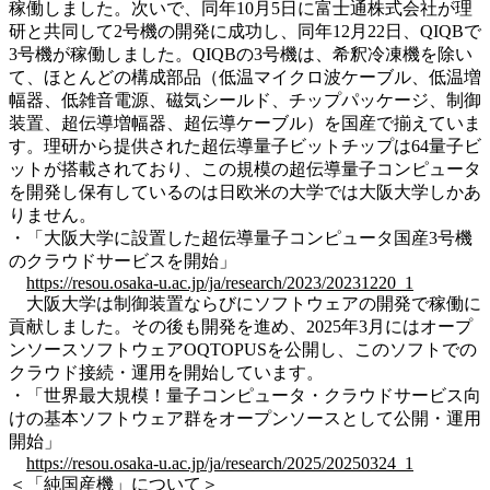
稼働しました。次いで、同年10月5日に富士通株式会社が理
研と共同して2号機の開発に成功し、同年12月22日、QIQBで
3号機が稼働しました。QIQBの3号機は、希釈冷凍機を除い
て、ほとんどの構成部品（低温マイクロ波ケーブル、低温増
幅器、低雑音電源、磁気シールド、チップパッケージ、制御
装置、超伝導増幅器、超伝導ケーブル）を国産で揃えていま
す。理研から提供された超伝導量子ビットチップは64量子ビ
ットが搭載されており、この規模の超伝導量子コンピュータ
を開発し保有しているのは日欧米の大学では大阪大学しかあ
りません。
・「大阪大学に設置した超伝導量子コンピュータ国産3号機
のクラウドサービスを開始」
https://resou.osaka-u.ac.jp/ja/research/2023/20231220_1
大阪大学は制御装置ならびにソフトウェアの開発で稼働に
貢献しました。その後も開発を進め、2025年3月にはオープ
ンソースソフトウェアOQTOPUSを公開し、このソフトでの
クラウド接続・運用を開始しています。
・「世界最大規模！量子コンピュータ・クラウドサービス向
けの基本ソフトウェア群をオープンソースとして公開・運用
開始」
https://resou.osaka-u.ac.jp/ja/research/2025/20250324_1
＜「純国産機」について＞