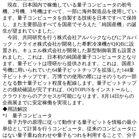
現在、日本国内で稼働している量子コンピュータの初号
機、2号機、3号機はすべて、一部に海外製造品を使用してい
ます。量子コンピュータを自製する技術を日本ですべて保持
し、また主要部品すべてを国産でそろえた「純国産機」の誕
生が望まれていました。
今回、共同研究を行う株式会社アルバックならびにアルバ
ック・クライオ株式会社が開発した希釈冷凍機がQIQBに設
置され、キュエル株式会社が開発した新型制御装置も設置さ
れました。これは、日本初の純国産量子コンピュータとなり
ます。量子ビットは理研から提供されます。これは、国産3
号機に用いられていた64量子ビットチップを拡張した144量
子ビットチップです。万博での使用の際にはそのうちの一部
となる数十量子ビット程度を配線します。量子ビットチップ
との接続確認が完了すれば、OQTOPUSをインストールし、
クラウドからのアクセスが可能になります。8月14日からの
企画展までに安定稼働を実現します。
◆用語解説
*1 量子コンピュータ
量子力学の原理に従って動作する量子ビットを情報の最小
単位として計算を行うコンピュータ。従来のコンピュータに
はない量子重ね合わせや量子もつれを利用することで、分子