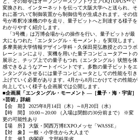
と、その命令はオープンソースソフトウェアOQTOPUS*⁸で
変換され、インターネットを伝って大阪大学へと送られ、そ
れに基づいて制御装置から制御信号が生成されます。その信
号が希釈冷凍機の中を走り、量子ビットへと到達する様子を
わかりやすく紹介します。
「3号機」は万博会場からの操作を行い、量子ビットが最
大にもつれた「エンタングル・モーメント」を実現します。
多摩美術大学情報デザイン学科・久保田晃弘教授とのコラボ
レーションにより、実機を用いた量子コンピュータアートの
展示と、チップ上での量子もつれ（エンタングル）状態を体
感できるようなアートイベントです。多数の量子ビットをエ
ンタングルさせるには量子コンピュータとしての性能を引き
上げていく必要があります。4月から8月にかけてその性能が
向上していく様子も企画展では公開します。
■企画展「エンタングル・モーメント
―［量子・海・宇宙］
×芸術」詳細
【会 期】 2025年8月14日（木）～8月20日（水）
【時 間】 10:00～20:00 （入場は閉館の30分前まで） ※変
更の可能性あり
【場 所】 大阪・関西万博EXPOメッセ「WASSE」
【対 象】 一般・小学生から大人まで
【主 催】 内閣府、文部科学省