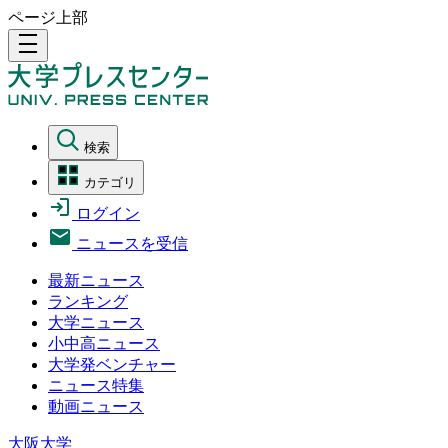
ページ上部
density_medium
検索
カテゴリ
ログイン
ニュースを受信
最新ニュース
ランキング
大学ニュース
小中高ニュース
大学発ベンチャー
ニュース特集
動画ニュース
大阪大学