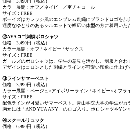
価格：3,490円（税込）
カラー展開：オフ／ネイビー／杢チャコール
サイズ：FREE
ボーイズはカレッジ風のエンブレム刺繍にブランドロゴを加え
適度なゆとりのあるシルエットで幅広い体型の方に着用いた
②
AYAロゴ刺繍ポロシャツ
価格：3,490円（税込）
カラー展開：オフ / ネイビー / サックス
サイズ：FREE
ガールズのポロシャツは、学生の意見を活かし、制服と合わ
デザインはコロンとした刺繍とラインが可愛い印象に仕上げ
③
ラインサマーベスト
価格：3,990円（税込）
カラー展開：ベージュ×アイボリーライン / ネイビー×オフライ
サイズ：FREE
配色ラインが可愛いサマーベスト。青山学院大学の学生がカ
胸元には「AND YUA ANY」のロゴ入り。ポロシャツやY
④スクールリュック
価格：6,990円（税込）