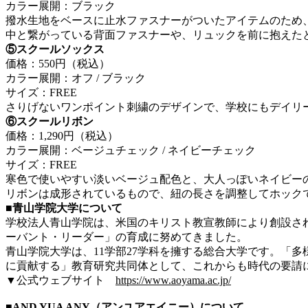
カラー展開：ブラック
撥水生地をベースに止水ファスナーがついたアイテムのため
中と繋がっている背面ファスナーや、リュックを前に抱えた
⑤スクールソックス
価格：550円（税込）
カラー展開：オフ / ブラック
サイズ：FREE
さりげないワンポイント刺繍のデザインで、学校にもデイリ
⑥スクールリボン
価格：1,290円（税込）
カラー展開：ベージュチェック / ネイビーチェック
サイズ：FREE
寒色で使いやすい淡いベージュ配色と、大人っぽいネイビー
リボンは成形されているもので、紐の長さを調整してホック
■青山学院大学について
学校法人青山学院は、米国のキリスト教宣教師により創設され
ーバント・リーダー」の育成に努めてきました。
青山学院大学は、11学部27学科を擁する総合大学です。「
に貢献する」教育研究共同体として、これからも時代の要請
▼公式ウェブサイト
https://www.aoyama.ac.jp/
■AND YUA ANY（アンユアエイニー）について