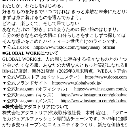
わたしが、わたしをはじめる。
好きなものを好きでいつづければ きっと素敵な未来にたどり
まずは身に着けるものを選んでみよう。
どれは、楽しくて、そして果てしない
あなただけの「好き」に出会うための 長い旅のはじまり。
自分の好きなものを大切に 自分らしさをすこしずつ探してほ
そんな想いをこめたハイティーン世代向けのラインです。
▼
公式TikTok
https://www.tiktok.com/@andyuaany_official
■GLOBAL WORKについて
GLOBAL WORKは、人の周りに存在する様々なものとの「
と会いたくなる服、あなたの大切な人ともっと笑顔になれる服「Go
国内217店舗、海外21店舗（2025年3月末時点、WEBストア
▼公式WEBストア .st(ドットエスティ)
https://www.dot-st.com
▼公式ブランドサイト
https://www.globalwork.jp/
▼公式Instagram（オフィシャル）
https://www.instagram.com/gl
▼公式Instagram（キッズ）
https://www.instagram.com/globalwor
▼公式Instagram（メンズ）
https://www.instagram.com/globalwo
■株式会社アダストリアについて
株式会社アダストリア(代表取締役社長：木村 治)は、「グロ
るカジュアルファッション専門店チェーンです。2023年に創業7
が行き交うオープンなコミュニティをつくり、新たな価値を生