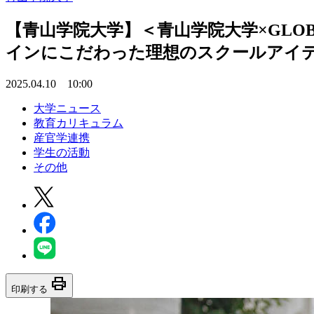
【青山学院大学】＜青山学院大学×GLO
インにこだわった理想のスクールアイテム「S
2025.04.10 10:00
大学ニュース
教育カリキュラム
産官学連携
学生の活動
その他
print
印刷する