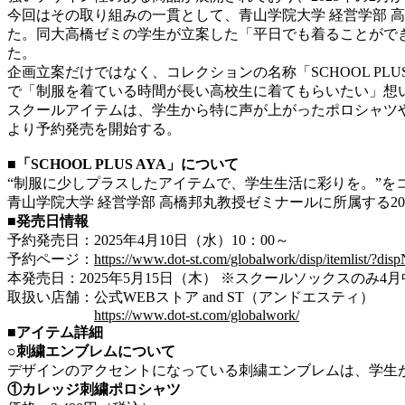
今回はその取り組みの一貫として、
青山学院大学 経営学部 
た。同大高橋ゼミの学生が立案した「平日でも着ることができ
た。
企画立案だけではなく、コレクションの名称「SCHOOL P
で「制服を着ている時間が長い高校生に着てもらいたい」想
スクールアイテムは、学生から特に声が上がったポロシャツやベスト
より予約発売を開始する。
■「SCHOOL PLUS AYA」について
“制服に少しプラスしたアイテムで、学生生活に彩りを。”を
青山学院大学 経営学部 高橋邦丸教授ゼミナールに所属する20人
■発売日情報
予約発売日：2025年4月10日（水）10：00～
予約ページ：
https://www.dot-st.com/globalwork/disp/itemli
本発売日：
2025年5月15日（木） ※スクールソックスのみ4
取扱い店舗：公式WEBストア and ST（アンドエスティ）
https://www.dot-st.com/globalwork/
■アイテム詳細
○刺繍エンブレムについて
デザインのアクセントになっている刺繍エンブレムは、学生
①カレッジ刺繍ポロシャツ