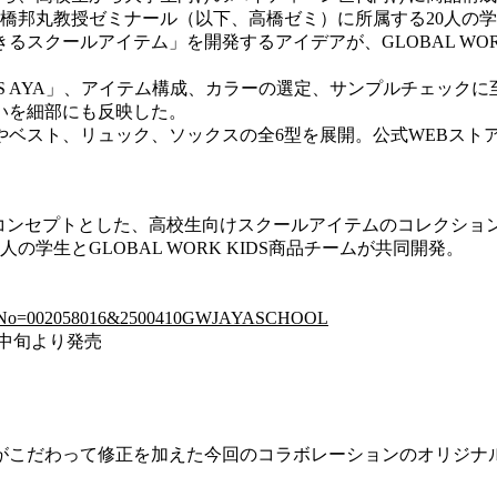
高橋邦丸教授ゼミナール（以下、高橋ゼミ）
に所属する20人の
学
るスクールアイテム」を開発するアイデアが、GLOBAL WO
LUS AYA」、アイテム構成、カラーの選定、サンプルチェッ
いを細部にも反映した。
、リュック、ソックスの全6型を展開。公式WEBストア and 
コンセプトとした、高校生向けスクールアイテムのコレクショ
の学生とGLOBAL WORK KIDS商品チームが共同開発。
st/?dispNo=002058016&2500410GWJAYASCHOOL
月中旬より発売
がこだわって修正を加えた今回のコラボレーションのオリジナ