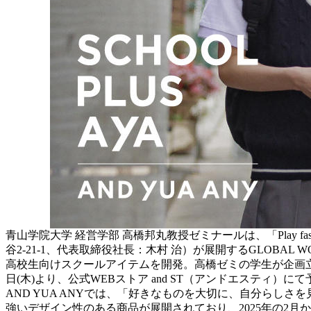
青山学院大学 経営学部 高橋邦丸教授ゼミナールは、「Play
谷2-21-1、代表取締役社長：木村 治）が展開するGLOBA
高校生向けスクールアイテムを開発。高橋ゼミの学生が企画立
日(木)より、公式WEBストア and ST（アンドエスティ）
AND YUA ANYでは、「好きなものを大切に、自分らし
強いデザイン性のある商品が展開されており、
2025年の