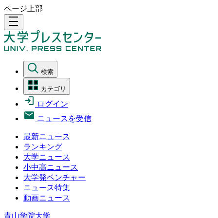
ページ上部
density_medium
検索
カテゴリ
ログイン
ニュースを受信
最新ニュース
ランキング
大学ニュース
小中高ニュース
大学発ベンチャー
ニュース特集
動画ニュース
青山学院大学