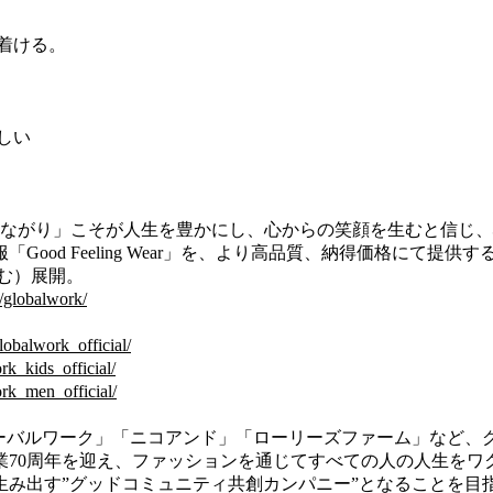
着ける。
しい
つながり」こそが人生を豊かにし、心からの笑顔を生むと信し
od Feeling Wear」を、より高品質、納得価格にて提供
含む）展開。
/globalwork/
obalwork_official/
k_kids_official/
rk_men_official/
ーバルワーク」「ニコアンド」「ローリーズファーム」など、グル
0周年を迎え、ファッションを通じてすべての人の人生をワクワクさ
み出す”グッドコミュニティ共創カンパニー”となることを目