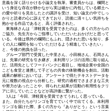
意義を深く語りかける小論文を執筆。審査員からは、欄間と
いう身近な存在が静かながら実は確かに内包している郷土へ
の愛や祈りを見出したとの講評を受け、短い論文の中でしっ
かりと読者の心に訴えてきており、読後に清々しい気持ちを
抱かせる作品であると、高く評価された。
東海林さんは「津軽賞を受賞できたのは、多くの方からの
ご協力、先生方からご指導していただいたおかげだと思って
いる。今後は県外の欄間にもふれ、隠された思いを知り、多
くの人に欄間を知っていただけるよう精進していきたい」
と、今後の抱負を語った。
グループ部門で受賞した中里さん、小田桐さん、石岡さん
は、先輩の研究を引き継ぎ、未利用リンゴの活用に取り組ん
だ。活用先としてフードバンクに着目し、地域企業や全国の
こども食堂と連携して子どもの共食の体験機会を創出。活動
成果の解析においては、アンケートで得たテキストデータを
元に複数の視点から分析した。研究の過程でさまざまな工夫
や努力があったことや、得られた結果が活動の有用性をクリ
アに示していたことなどが高評価に繋がった。
3人は「今回、津軽賞を受賞できてうれしく思っている。
また、自分たちがリンゴを育てていく中で出てくる、未利用
リンゴを届けた際、多くの方から『ありがとう』という言葉