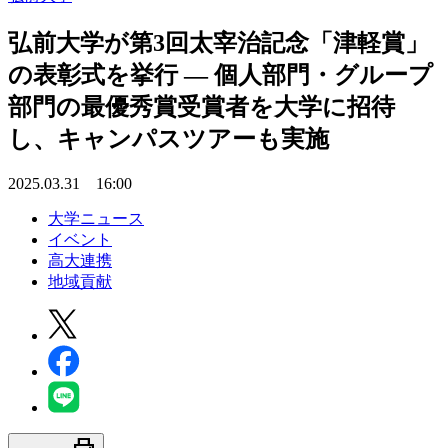
弘前大学が第3回太宰治記念「津軽賞」
の表彰式を挙行 ― 個人部門・グループ
部門の最優秀賞受賞者を大学に招待
し、キャンパスツアーも実施
2025.03.31 16:00
大学ニュース
イベント
高大連携
地域貢献
print