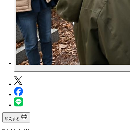
print
印刷する