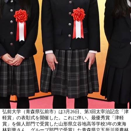
弘前大学（青森県弘前市）は3月26日、第3回太宰治記念「津
軽賞」の表彰式を開催した。これに伴い、最優秀賞「津軽
賞」を個人部門で受賞した山形県立谷地高等学校3年の東海
林彩華さん、グループ部門で受賞した青森県立五所川原農林