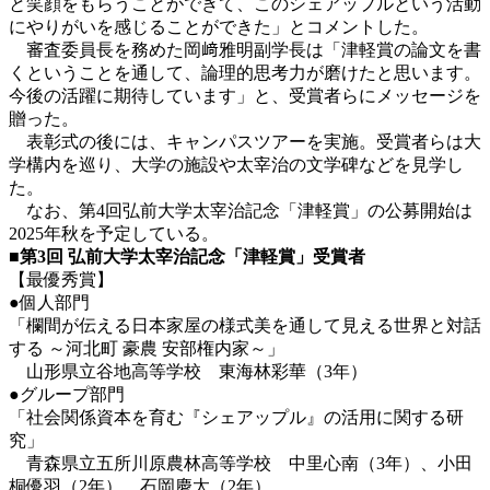
と笑顔をもらうことができて、このシェアップルという活動
にやりがいを感じることができた」とコメントした。
審査委員長を務めた岡﨑雅明副学長は「津軽賞の論文を書
くということを通して、論理的思考力が磨けたと思います。
今後の活躍に期待しています」と、受賞者らにメッセージを
贈った。
表彰式の後には、キャンパスツアーを実施。受賞者らは大
学構内を巡り、大学の施設や太宰治の文学碑などを見学し
た。
なお、第4回弘前大学太宰治記念「津軽賞」の公募開始は
2025年秋を予定している。
■
第
3
回
弘前大学太宰治記念「津軽賞」受賞者
【最優秀賞】
●個人部門
「欄間が伝える日本家屋の様式美を通して見える世界と対話
する ～河北町 豪農 安部権内家～」
山形県立谷地高等学校 東海林彩華（3年）
●グループ部門
「社会関係資本を育む『シェアップル』の活用に関する研
究」
青森県立五所川原農林高等学校 中里心南（3年）、小田
桐優羽（2年）、石岡慶太（2年）