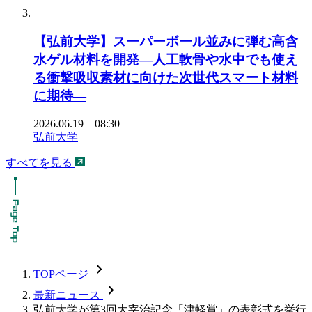
【弘前大学】スーパーボール並みに弾む高含
水ゲル材料を開発―人工軟骨や水中でも使え
る衝撃吸収素材に向けた次世代スマート材料
に期待―
2026.06.19 08:30
弘前大学
すべてを見る
chevron_forward
TOPページ
chevron_forward
最新ニュース
弘前大学が第3回太宰治記念「津軽賞」の表彰式を挙行