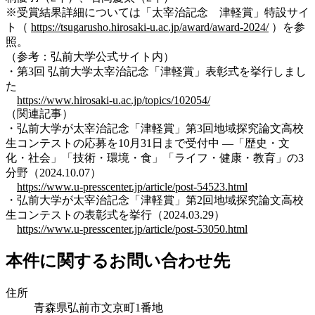
※受賞結果詳細については「太宰治記念 津軽賞」特設サイ
ト（
https://tsugarusho.hirosaki-u.ac.jp/award/award-2024/
）を参
照。
（参考：弘前大学公式サイト内）
・第3回 弘前大学太宰治記念「津軽賞」表彰式を挙行しまし
た
https://www.hirosaki-u.ac.jp/topics/102054/
（関連記事）
・弘前大学が太宰治記念「津軽賞」第3回地域探究論文高校
生コンテストの応募を10月31日まで受付中 ―「歴史・文
化・社会」「技術・環境・食」「ライフ・健康・教育」の3
分野（2024.10.07）
https://www.u-presscenter.jp/article/post-54523.html
・弘前大学が太宰治記念「津軽賞」第2回地域探究論文高校
生コンテストの表彰式を挙行（2024.03.29）
https://www.u-presscenter.jp/article/post-53050.html
本件に関するお問い合わせ先
住所
青森県弘前市文京町1番地