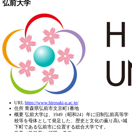
弘前大学
URL
https://www.hirosaki-u.ac.jp/
住所
青森県弘前市文京町1番地
概要
弘前大学は、1949（昭和24）年に旧制弘前高等学
校等を母体として発足した、歴史と文化の薫り高い城
下町である弘前市に位置する総合大学です。