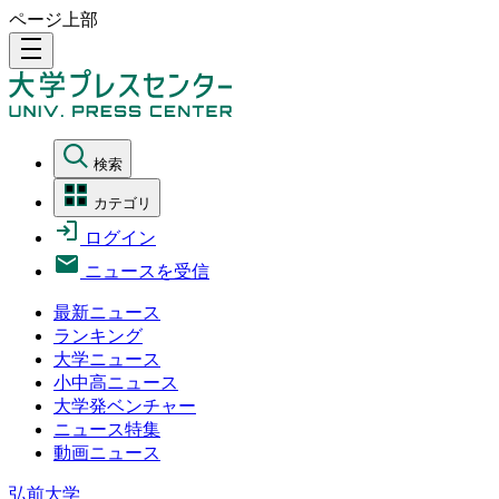
ページ上部
density_medium
検索
カテゴリ
ログイン
ニュースを受信
最新ニュース
ランキング
大学ニュース
小中高ニュース
大学発ベンチャー
ニュース特集
動画ニュース
弘前大学