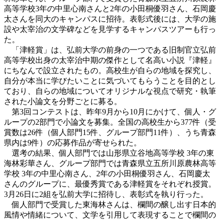
高等学校3年の中里心南さんと2年の小田桐優羽さん、石岡慶
太さんを同大のキャンパスに招待。表彰式後には、大学の施
設や太宰治の文学碑などを見学するキャンパスツアーも行っ
た。
「津軽賞」は、弘前大学の前身の一つである旧制官立弘前
高等学校出身の太宰治中期の傑作として名高い小説『津軽』
にちなんで設立されたもの。高校生が自らの地域を探究し、
自分が本当に学びたいことに気づいてもらうことを目的とし
ており、自らの地域についてオリジナルな視点で研究・執筆
された小論文を分野ごとに募る。
第3回コンテストは、昨年9月から10月にかけて、個人・グ
ループの2部門で小論文を募集。全国の高校生から377件（受
賞数は26件（個人部門15件、グループ部門11件）、うち青森
県内は9件）の応募作品が寄せられた。
選考の結果、個人部門では山形県立谷地高等学校 3年の東
海林彩華さん、グループ部門では青森県立五所川原農林高等
学校 3年の中里心南さん、2年の小田桐優羽さん、石岡慶太
さんのグループに、最優秀賞である津軽賞をそれぞれ授賞。
3月26日に2組を弘前大学に招待し、表彰式を執り行った。
個人部門で受賞した東海林さんは、欄間の醸し出す日本的
風情や情緒について、文学を引用して表現することで欄間の