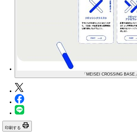
「MEISEI CROSSING 
print
印刷する