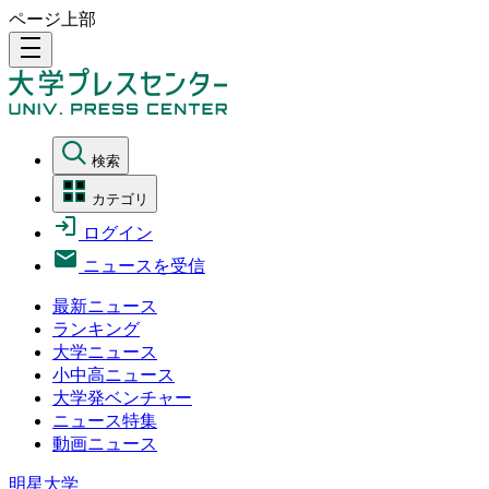
ページ上部
density_medium
検索
カテゴリ
ログイン
ニュースを受信
最新ニュース
ランキング
大学ニュース
小中高ニュース
大学発ベンチャー
ニュース特集
動画ニュース
明星大学