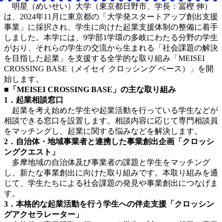
明星（めいせい）大学（東京都日野市、学長：冨樫 伸）
は、2024年11月に東京都の「大学発スタートアップ創出支援
事業」に採択され、学生に向けた起業支援体制の整備に着手
しました。本学には、9学部1学環の多岐にわたる分野の学生
がおり、それらの学生の交流から生まれる「社会課題の解決
を目指した起業」を支援する全学的な取り組み「MEISEI
CROSSING BASE（メイセイ クロッシング ベース）」を開
始します。
■「MEISEI CROSSING BASE」の主な取り組み
1．起業相談窓口
起業を考え始めた学生や起業活動を行っている学生などが
相談できる窓口を設置します。相談内容に応じて専門相談員
をマッチングし、起業に関する悩みなどを解決します。
2．自治体・地域事業者と連携した事業創出企画「クロッシ
ングクエスト」
多摩地域の自治体及び事業者の課題と学生をマッチング
し、新たな事業創出に向けた取り組みです。本取り組みを通
じて、学生たちによる社会課題の発見や事業創出につなげま
す。
3．本格的な起業活動を行う学生への伴走支援「クロッシン
グアクセラレーター」