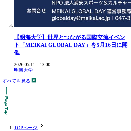
【明海大学】世界とつながる国際交流イベン
ト「MEIKAI GLOBAL DAY」を5月16日に開
催
2026.05.11 13:00
明海大学
すべてを見る
chevron_forward
TOPページ