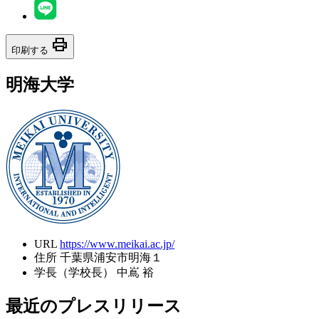
print
印刷する
明海大学
URL
https://www.meikai.ac.jp/
住所
千葉県浦安市明海１
学長（学校長）
中嶌 裕
最近のプレスリリース