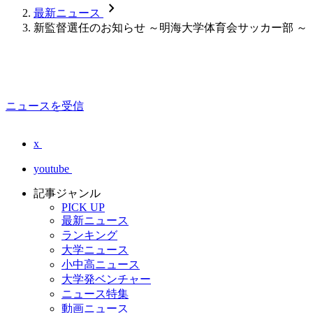
chevron_forward
最新ニュース
新監督選任のお知らせ ～明海大学体育会サッカー部 ～
ニュースを受信
x
youtube
記事ジャンル
PICK UP
最新ニュース
ランキング
大学ニュース
小中高ニュース
大学発ベンチャー
ニュース特集
動画ニュース