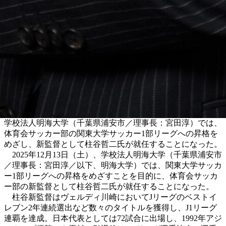
学校法人明海大学（千葉県浦安市／理事長：宮田淳）では、
体育会サッカー部の関東大学サッカー1部リーグへの昇格を
めざし、新監督として柱谷哲二氏が就任することになった。
2025年12月13日（土）、学校法人明海大学（千葉県浦安市
／理事長：宮田淳／以下、明海大学）では、関東大学サッカ
ー1部リーグへの昇格をめざすことを目的に、
体育会サッカ
ー部の
新監督として柱谷哲二氏が就任することになった。
柱谷新監督はヴェルディ川崎においてJリーグのベストイ
レブン2年連続選出など数々のタイトルを獲得し、J1リーグ
連覇を達成。日本代表としては72試合に出場し、1992年アジ