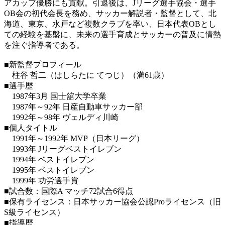
アカップ優勝にも貢献。引退後は、Jリーグ選手協会・選手
OB会の初代会長を務め、サッカー解説者・監督として、北
海道、東京、水戸など複数クラブを率い、日本代表OBとし
ての経験を基盤に、未来の選手育成とサッカーの普及に情熱
を注ぐ指導者である。
■新監督プロフィール
柱谷 哲二（はしらたに てつじ）（満61歳）
■選手歴
1987年3月 国士舘大学卒業
1987年～92年 日産自動車サッカー部
1992年～98年 ヴェルディ川崎
■個人タイトル
1991年～1992年 MVP（日本リーグ）
1993年 Jリーグベストイレブン
1994年 ベストイレブン
1995年 ベストイレブン
1999年 功労選手賞
■試合数：国際A マッチ72試合6得点
■保有ライセンス：日本サッカー協会公認Proライセンス（旧
S級ライセンス）
■指導歴