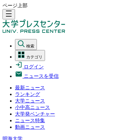
ページ上部
density_medium
検索
カテゴリ
ログイン
ニュースを受信
最新ニュース
ランキング
大学ニュース
小中高ニュース
大学発ベンチャー
ニュース特集
動画ニュース
明海大学