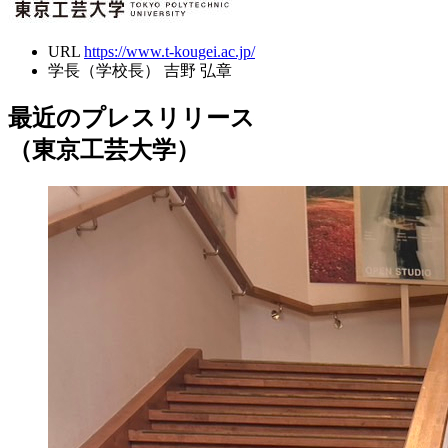
URL
https://www.t-kougei.ac.jp/
学長（学校長）
吉野 弘章
最近のプレスリリース
（東京工芸大学）