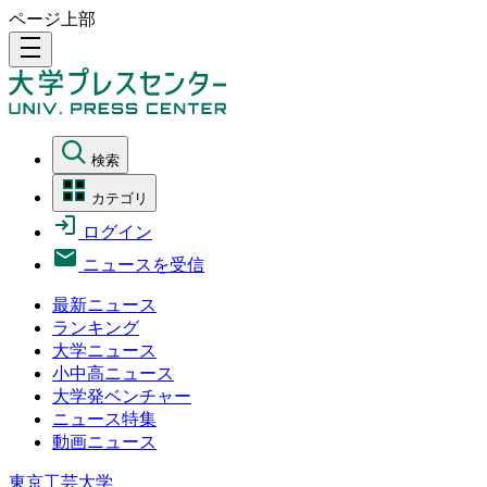
ページ上部
density_medium
検索
カテゴリ
ログイン
ニュースを受信
最新ニュース
ランキング
大学ニュース
小中高ニュース
大学発ベンチャー
ニュース特集
動画ニュース
東京工芸大学