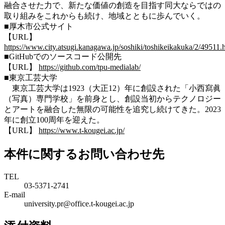
融合させた力で、新たな価値の創造を目指す同大ならではの
取り組みをこれからも続け、地域とともに歩んでいく。
■厚木市公式サイト
【URL】
https://www.city.atsugi.kanagawa.jp/soshiki/toshikeikakuka/2/49511.
■GitHubでのソースコード公開先
【URL】
https://github.com/tpu-medialab/
■東京工芸大学
東京工芸大学は1923（大正12）年に創設された「小西寫眞
（写真）専門学校」を前身とし、創設当初からテクノロジー
とアートを融合した無限の可能性を追究し続けてきた。2023
年に創立100周年を迎えた。
【URL】
https://www.t-kougei.ac.jp/
本件に関するお問い合わせ先
TEL
03-5371-2741
E-mail
university.pr@office.t-kougei.ac.jp