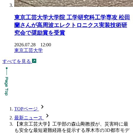
東京工芸大学大学院 工学研究科工学専攻 松田
蘭さんが高周波エレクトロニクス実装技術研
究会で奨励賞を受賞
2026.07.28 12:00
東京工芸大学
すべてを見る
chevron_forward
TOPページ
chevron_forward
最新ニュース
【東京工芸大学】工学部の森山剛教授が、災害時に最
も安全な最短避難経路を提示する厚木市の3D都市モデ