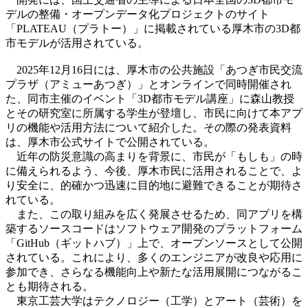
デルの整備・オープンデータ化プロジェクトのサイト
「PLATEAU（プラトー）」に掲載されている厚木市の
3D
都
市モデルが活用されている。
2025年12月16日には、厚木市の公共施設「あつぎ市民交流
プラザ（アミューあつぎ）」とオンラインで同時開催され
た、同市主催のイベント「3D都市モデル講座」に森山教授
とその研究室に所属する学生が登壇し、市民に向けて本アプ
リの機能や活用方法について紹介した。
その際の発表資料
は、厚木市公式サイトで公開されている。
近年の防災意識の高まりを背景に、市民が「もしも」の時
に備えられるよう、今後、厚木市民に活用されることで、よ
り安全に、的確かつ迅速に目的地に避難できることが期待さ
れている。
また、この取り組みを広く発展させるため、同アプリを構
築するソースコードはソフトウェア開発のプラットフォーム
「GitHub（ギットハブ）」上で、オープンソースとして公開
されている。これにより、多くのエンジニアが改良や応用に
参加でき、さらなる機能向上や新たな活用展開につながるこ
とも期待される。
東京工芸大学
はテクノロジー（工学）とアート（芸術）を