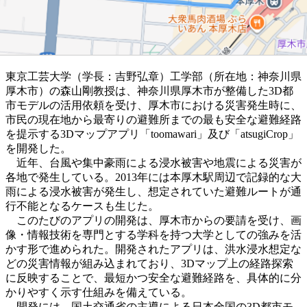
東京工芸大学（学長：吉野弘章）工学部（所在地：神奈川県
厚木市）の森山剛教授は、神奈川県厚木市が整備した3D都
市モデルの活用依頼を受け、厚木市における災害発生時に、
市民の現在地から最寄りの避難所までの最も安全な避難経路
を提示する3Dマップアプリ「toomawari」及び「atsugiCrop」
を開発した。
近年、台風や集中豪雨による浸水被害や地震による災害が
各地で発生している。2013年には本厚木駅周辺で記録的な大
雨による浸水被害が発生し、想定されていた避難ルートが通
行不能となるケースも生じた。
このたびの
アプリの開発は、厚木市からの要請を受け、画
像・情報技術を専門とする学科を持つ大学としての強みを活
かす形で進められた。
開発されたアプリは、洪水浸水想定な
どの災害情報が組み込まれており、3Dマップ上の経路探索
に反映することで、最短かつ安全な避難経路を、具体的に分
かりやすく示す仕組みを備えている。
開発には、国土交通省の主導による日本全国の3D都市モ