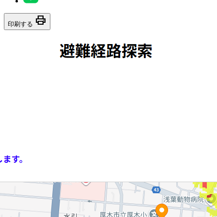
print
印刷する