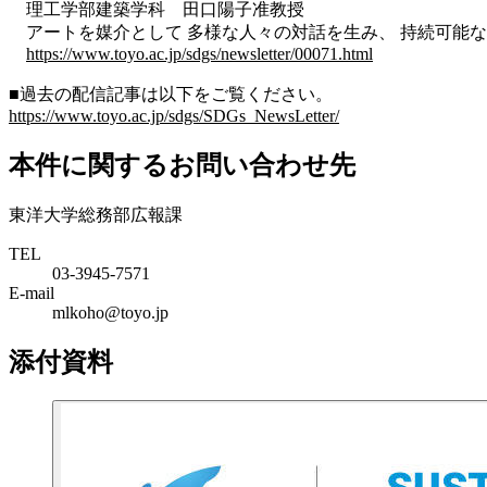
理工学部建築学科
田口陽子准教授
アートを媒介として 多様な人々の対話を生み、 持続可能
https://www.toyo.ac.jp/sdgs/newsletter/00071.html
■過去の配信記事は以下をご覧ください。
https://www.toyo.ac.jp/sdgs/SDGs_NewsLetter/
本件に関するお問い合わせ先
東洋大学総務部広報課
TEL
03-3945-7571
E-mail
mlkoho@toyo.jp
添付資料