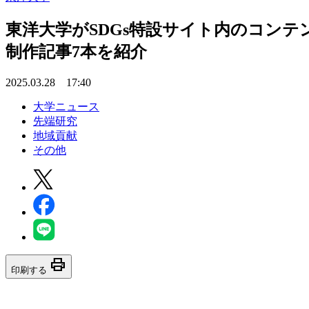
東洋大学がSDGs特設サイト内のコンテンツ「
制作記事7本を紹介
2025.03.28 17:40
大学ニュース
先端研究
地域貢献
その他
print
印刷する