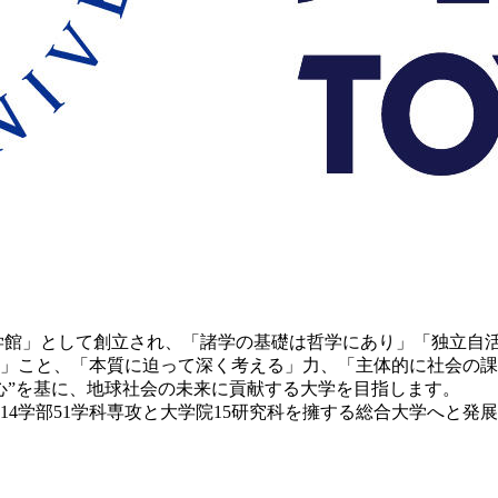
哲学館」として創立され、「諸学の基礎は哲学にあり」「独立自
」こと、「本質に迫って深く考える」力、「主体的に社会の課
心”を基に、地球社会の未来に貢献する大学を目指します。
14学部51学科専攻と大学院15研究科を擁する総合大学へと発