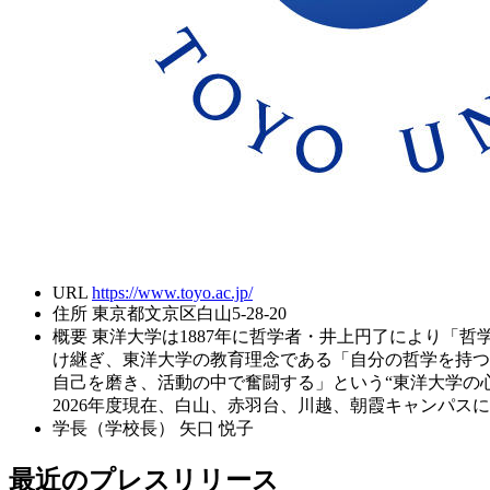
URL
https://www.toyo.ac.jp/
住所
東京都文京区白山5-28-20
概要
東洋大学は1887年に哲学者・井上円了により「
け継ぎ、東洋大学の教育理念である「自分の哲学を持つ
自己を磨き、活動の中で奮闘する」という“東洋大学の
2026年度現在、白山、赤羽台、川越、朝霞キャンパスに
学長（学校長）
矢口 悦子
最近のプレスリリース