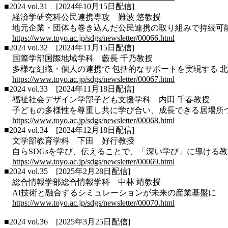
■2024 vol.31 [2024年10月15日配信]
経済学研究科公民連携専攻 難波 悠教授
地元企業・団体も巻き込んだ公民連携の取り組みで持続可
https://www.toyo.ac.jp/sdgs/newsletter/00066.html
■2024 vol.32 [2024年11月15日配信]
国際学部国際地域学科 藪長 千乃教授
多様な組織・個人の連携で 包括的なサポートを実現する 
https://www.toyo.ac.jp/sdgs/newsletter/00067.html
■2024 vol.33 [2024年11月18日配信]
福祉社会デザイン学部子ども支援学科 内田 千春教授
子どもの多様性を尊重し共に学び合い、成長できる居場所
https://www.toyo.ac.jp/sdgs/newsletter/00068.html
■2024 vol.34 [2024年12月18日配信]
文学部教育学科 下田 好行教授
自らSDGsを学び、伝えることで、「深い学び」に導ける
https://www.toyo.ac.jp/sdgs/newsletter/00069.html
■2024 vol.35 [2025年2月28日配信]
総合情報学部総合情報学科 中林 靖教授
AI技術と融合するシミュレーションが未来の産業基盤に
https://www.toyo.ac.jp/sdgs/newsletter/00070.html
■2024 vol.36 [2025年3月25日配信]