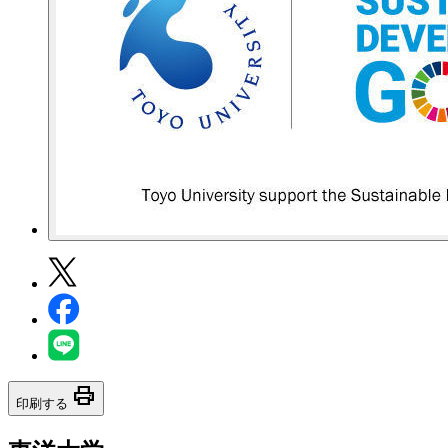
print
印刷する