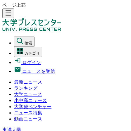
ページ上部
density_medium
検索
カテゴリ
ログイン
ニュースを受信
最新ニュース
ランキング
大学ニュース
小中高ニュース
大学発ベンチャー
ニュース特集
動画ニュース
東洋大学