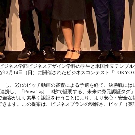
ビジネス学部ビジネスデザイン学科の学生と米国州立テンプル
2月14日（日）に開催されたビジネスコンテスト「TOKYO GLOBA
。
リーし、5分のピッチ動画の審査による予選を経て、決勝戦には
携し、「Prova Tag ― 3秒で証明する、未来の身元認証タ
で顧客がより素早く認証を行うことにより、より安心・安全な
できます。この提案は、ビジネスプランの明解さ、ピッチ（英