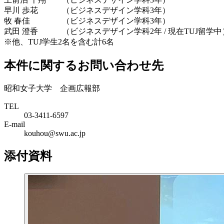
早川 歩花 （ビジネスデザイン学科3年）
牧 春佳 （ビジネスデザイン学科3年）
武田 澄香 （ビジネスデザイン学科2年 / 現在TUJ留学中
※他、TUJ学生2名を含む計6名
本件に関するお問い合わせ先
昭和女子大学 企画広報部
TEL
03-3411-6597
E-mail
kouhou@swu.ac.jp
添付資料