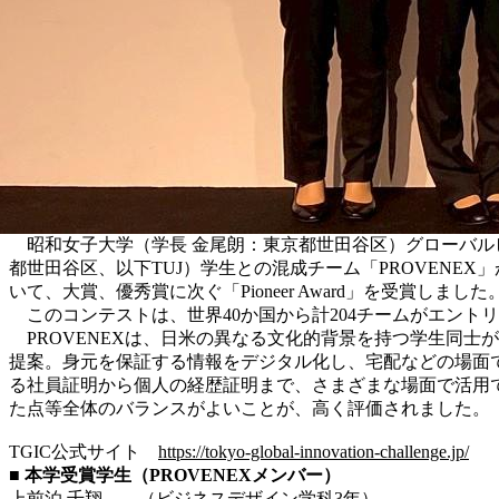
昭和女子大学（学長 金尾朗：東京都世田谷区）グローバル
都世田谷区、以下TUJ）学生との混成チーム「PROVENEX」が1
いて、大賞、優秀賞に次ぐ「Pioneer Award」を受賞しました
このコンテストは、世界40か国から計204チームがエント
PROVENEXは、日米の異なる文化的背景を持つ学生同士が連
提案。身元を保証する情報をデジタル化し、宅配などの場面
る社員証明から個人の経歴証明まで、さまざまな場面で活用
た点等全体のバランスがよいことが、高く評価されました。
TGIC公式サイト
https://tokyo-global-innovation-challenge.jp/
■ 本学受賞学生（PROVENEXメンバー）
上前泊 千翔 （ビジネスデザイン学科3年）