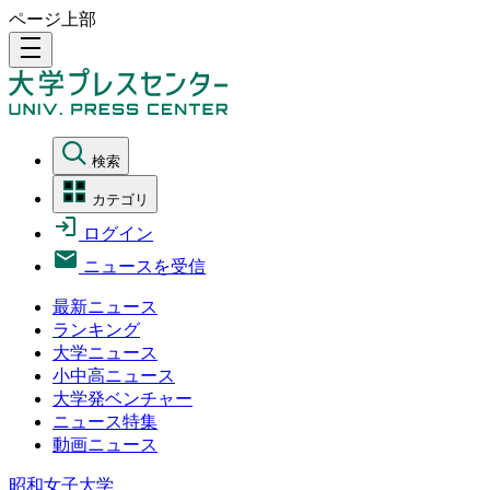
ページ上部
density_medium
検索
カテゴリ
ログイン
ニュースを受信
最新ニュース
ランキング
大学ニュース
小中高ニュース
大学発ベンチャー
ニュース特集
動画ニュース
昭和女子大学