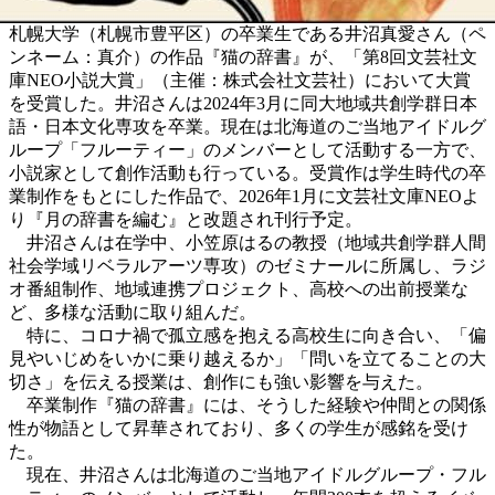
札幌大学（札幌市豊平区）の卒業生である井沼真愛さん（ペ
ンネーム：真介）の作品『猫の辞書』が、「第8回文芸社文
庫NEO小説大賞」（主催：株式会社文芸社）において大賞
を受賞した。井沼さんは2024年3月に同大地域共創学群日本
語・日本文化専攻を卒業。現在は北海道のご当地アイドルグ
ループ「フルーティー」のメンバーとして活動する一方で、
小説家として創作活動も行っている。受賞作は学生時代の卒
業制作をもとにした作品で、2026年1月に文芸社文庫NEOよ
り『月の辞書を編む』と改題され刊行予定。
井沼さんは在学中、小笠原はるの教授（地域共創学群人間
社会学域リベラルアーツ専攻）のゼミナールに所属し、ラジ
オ番組制作、地域連携プロジェクト、高校への出前授業な
ど、多様な活動に取り組んだ。
特に、コロナ禍で孤立感を抱える高校生に向き合い、「偏
見やいじめをいかに乗り越えるか」「問いを立てることの大
切さ」を伝える授業は、創作にも強い影響を与えた。
卒業制作『猫の辞書』には、そうした経験や仲間との関係
性が物語として昇華されており、多くの学生が感銘を受け
た。
現在、井沼さんは北海道のご当地アイドルグループ・
フル