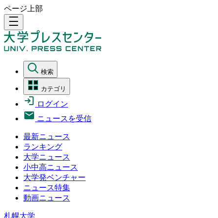
ページ上部
density_medium
検索
カテゴリ
ログイン
ニュースを受信
最新ニュース
ランキング
大学ニュース
小中高ニュース
大学発ベンチャー
ニュース特集
動画ニュース
札幌大学