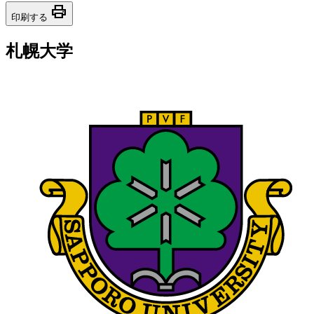
print
印刷する
札幌大学