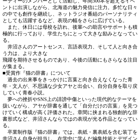
ーティー
のメンバーとして活動し、年間300本を超えるイベ
ントに出演しながら、北海道の魅力発信に注力。多忙な日々
の中でも創作を継続し、ネットラジオ番組のパーソナリティ
としても活躍するなど、表現の幅をさらに広げている。
また、休日には母校を訪れ、後輩への助言やサポートも積
極的に行っており、学生たちにとって大きな励みとなってい
る。
井沼さんのアートセンス、言語表現力、そして人と向き合
う力は、より大きな
飛躍を期待させるものであり、今後の活動にもさらなる
注目
が集まる
。
■受賞作『猫の辞書』について
過去の出来事をきっかけに言葉と向き合えなくなった青
年・文人が、不思議な少女アヤと出会い、自分自身を取り戻
していく青春小説。
夢への挫折やSNS上の誹謗中傷といった現代的なテーマを
扱いながら、アヤが辞書を通して「自分だけの言葉」を見つ
けていく構成が高く評価された。章間に挟まれる独創的な辞
書形式など、井沼さんならではの表現が光る作品となってい
る。
卒業制作版『猫の辞書』では、表紙・裏表紙を含む装丁を
井沼さん自身が担当し、在学中に学んだ編集技術とデザイン