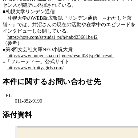
センスが随所に発揮されている。
■札幌大学リンデン通信
札幌大学のWEB版広報誌『リンデン通信 ～わたしと藻
嶺～』では、井沼さんの現在の活動や在学中のエピソードを
インタビューし公開している。
https://note.com/satsudai_pr/n/nabd23681ba42
（参考）
●第8回文芸社文庫NEO小説大賞
https://www.bungeisha.co.jp/neo/result08.jsp?id=result
○「フルーティー」公式サイト
https://www.fruity-girls.com/
本件に関するお問い合わせ先
TEL
011-852-9190
添付資料