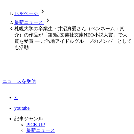
chevron_forward
TOPページ
chevron_forward
最新ニュース
札幌大学の卒業生・井沼真愛さん（ペンネーム：真
介）の作品が「第8回文芸社文庫NEO小説大賞」で大
賞を受賞 ― ご当地アイドルグループのメンバーとして
も活動
ニュースを受信
x
youtube
記事ジャンル
PICK UP
最新ニュース