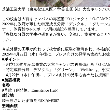
芝浦工業大学（東京都江東区／学長 山田 純）大宮キャンパス
この校舎は大宮キャンパスの再整備プロジェクト「O-CAMP 
2022年に政府が示した特定成長分野「デジタル」「グリーン」
ナー、体育館やe-スポーツ用の施設を整備しています。
「多様な分野の学生や研究者が集い、交流し、協働すること
した。
今後外構の工事が終わって校舎前に広場が整備され、本格的
2026年4月22日（水）午後に、プレス向けの見学も含めた
■ポイント
・創立100周年記念事業の大宮キャンパス再整備計画「O-CAMP
・特定成長分野「デジタル」「グリーン」「Well-being
・4月22日（水）午後に、プレス向けの見学も含めたお披露
■
施設概要
名称
9号館（創発棟、Emergence Hub）
建設地
埼玉県さいたま市見沼区深作307
敷地面積