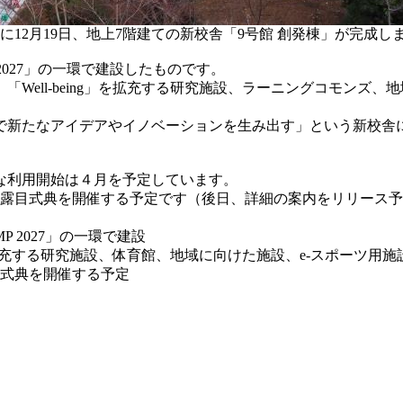
に12月19日、地上7階建ての新校舎「9号館 創発棟」が完成し
2027」の一環で建設したものです。
「Well-being」を拡充する研究施設、ラーニングコモン
で新たなアイデアやイノベーションを生み出す」という新校舎
な利用開始は４月を予定しています。
お披露目式典を開催する予定です（後日、詳細の案内をリリース
 2027」の一環で建設
」を拡充する研究施設、体育館、地域に向けた施設、e-スポーツ用
目式典を開催する予定