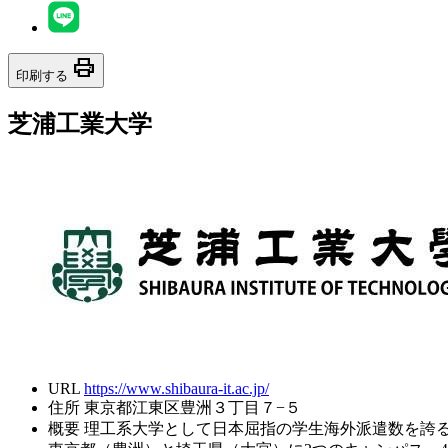
print
印刷する
芝浦工業大学
URL
https://www.shibaura-it.ac.jp/
住所
東京都江東区豊洲３丁目７−５
概要
理工系大学として日本屈指の学生海外派遣数を誇