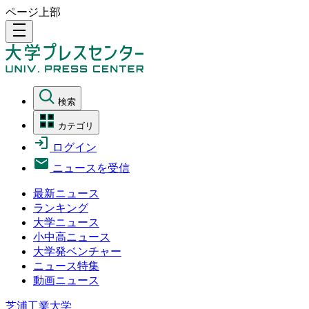
ページ上部
density_medium
検索
カテゴリ
ログイン
ニュースを受信
最新ニュース
ランキング
大学ニュース
小中高ニュース
大学発ベンチャー
ニュース特集
動画ニュース
芝浦工業大学