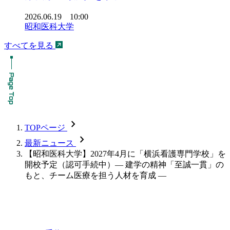
2026.06.19 10:00
昭和医科大学
すべてを見る
chevron_forward
TOPページ
chevron_forward
最新ニュース
【昭和医科大学】2027年4月に「横浜看護専門学校」を
開校予定（認可手続中）― 建学の精神「至誠一貫」の
もと、チーム医療を担う人材を育成 ―