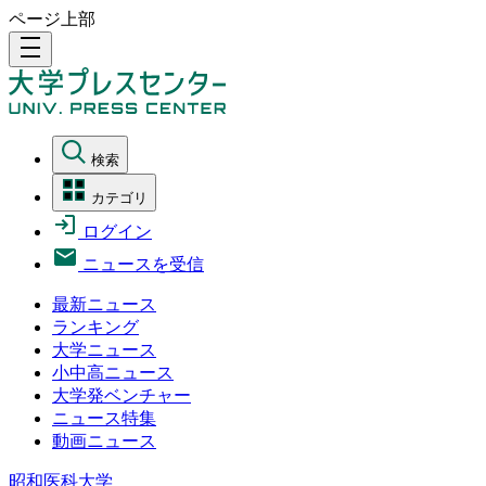
ページ上部
density_medium
検索
カテゴリ
ログイン
ニュースを受信
最新ニュース
ランキング
大学ニュース
小中高ニュース
大学発ベンチャー
ニュース特集
動画ニュース
昭和医科大学