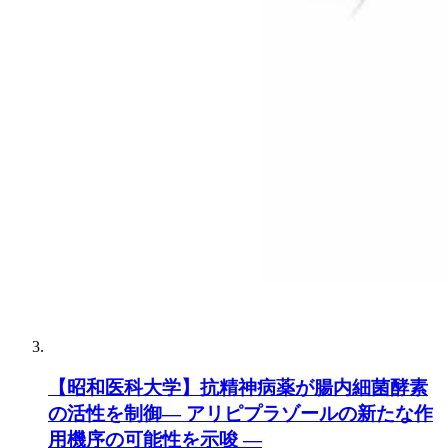
【昭和医科大学】抗精神病薬が腸内細菌酵素
の活性を制御― アリピプラゾールの新たな作
用機序の可能性を示唆 ―