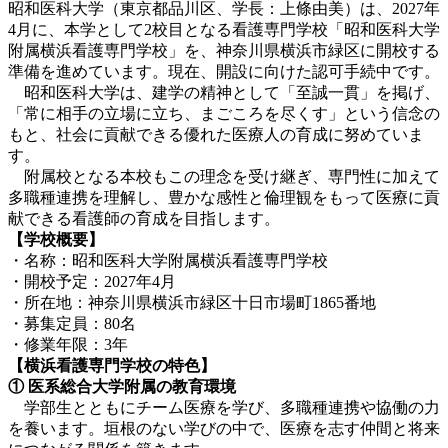
昭和医科大学（東京都品川区、学長：上條由美）は、2027年
4月に、本学として2校目となる看護専門学校「昭和医科大学
附属横浜看護専門学校」を、神奈川県横浜市緑区に開校する
準備を進めています。現在、開設に向けた認可手続中です。
昭和医科大学は、建学の精神として「至誠一貫」を掲げ、
「常に相手の立場に立ち、まごころを尽くす」という信念の
もと、社会に貢献できる優れた医療人の育成に努めていま
す。
附属校となる本校もこの理念を受け継ぎ、専門性に加えて
多職種連携を理解し、豊かな感性と倫理観をもって医療に貢
献できる看護師の育成を目指します。
【学校概要】
・名称：昭和医科大学附属横浜看護専門学校
・開校予定：2027年4月
・所在地：神奈川県横浜市緑区十日市場町1865番地
・募集定員：80名
・修業年限：3年
【横浜看護専門学校の特色】
① 医系総合大学附属の教育環境
学部生とともにチーム医療を学び、多職種連携や協働の力
を養います。垣根のない学びの中で、医療を志す仲間と将来