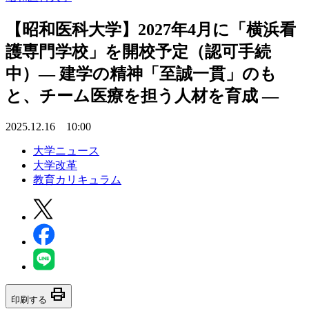
【昭和医科大学】2027年4月に「横浜看
護専門学校」を開校予定（認可手続
中）― 建学の精神「至誠一貫」のも
と、チーム医療を担う人材を育成 ―
2025.12.16 10:00
大学ニュース
大学改革
教育カリキュラム
print
印刷する