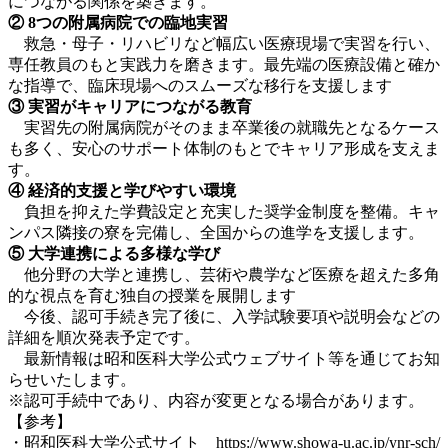
につながる関係を築きます。
② 8つの附属病院での臨地実習
救急・母子・リハビリなど幅広い医療現場で実習を行い、
専任教員のもと実践力を磨きます。最先端の医療設備と確か
な指導で、臨床現場へのスムーズな移行を支援します
③ 実習がキャリアにつながる教育
実習先の附属病院がそのまま卒業後の就職先となるケース
も多く、安心のサポート体制のもとでキャリア形成を支えま
す。
④ 経済的支援と学びやすい環境
負担を抑えた学費設定と充実した奨学金制度を整備。キャ
ンパス隣接の寮を完備し、全国からの進学を支援します。
⑤ 大学連携による多様な学び
他分野の大学と連携し、芸術や農学など医療を超えた多角
的な視点を育む独自の授業を展開します
今後、認可手続き完了後に、入学試験要項や説明会などの
詳細を順次発表予定です。
最新情報は昭和医科大学公式ウェブサイト等を通じてお知
らせいたします。
※認可手続中であり、内容が変更となる場合があります。
【参考】
・昭和医科大学公式サイト
https://www.showa-u.ac.jp/ynr-sch/