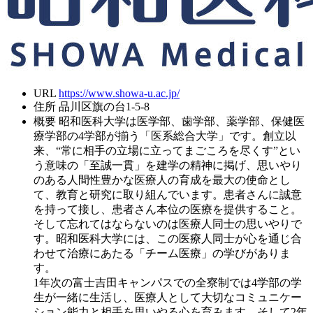
URL
https://www.showa-u.ac.jp/
住所
品川区旗の台1-5-8
概要
昭和医科大学は医学部、歯学部、薬学部、保健医
療学部の4学部が揃う「医系総合大学」です。創立以
来、“常に相手の立場に立ってまごころを尽くす”とい
う意味の「至誠一貫」を建学の精神に掲げ、思いやり
のある人間性豊かな医療人の育成を最大の使命とし
て、教育と研究に取り組んでいます。患者さんに誠意
を持って接し、患者さん本位の医療を提供すること。
そして忘れてはならないのは医療人同士の思いやりで
す。昭和医科大学には、この医療人同士が心を通じ合
わせて治療にあたる「チーム医療」の学びがありま
す。
1年次の富士吉田キャンパスでの全寮制では4学部の学
生が一緒に生活し、医療人として大切なコミュニケー
ション能力と相手を思いやる心を育みます。そして2年