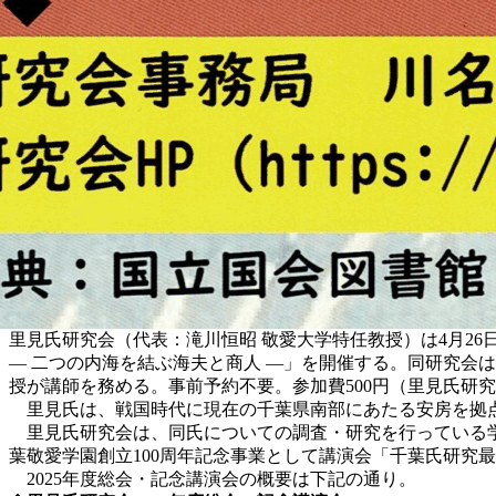
里見氏研究会（代表：滝川恒昭 敬愛大学特任教授）は4月26
― 二つの内海を結ぶ海夫と商人 ―」を開催する。同研究会
授が講師を務める。事前予約不要。参加費500円（里見氏研
里見氏は
、
戦国時代に現在の千葉県南部にあたる安房を拠
里見氏研究会は、同氏についての調査・研究を行っている学者
葉敬愛学園創立100周年記念事業として講演会「千葉氏研究
2025年度総会・記念講演会の概要は下記の通り。