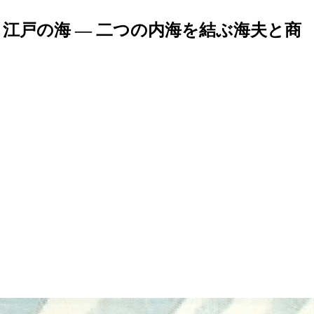
江戸の海 ― 二つの内海を結ぶ海夫と商