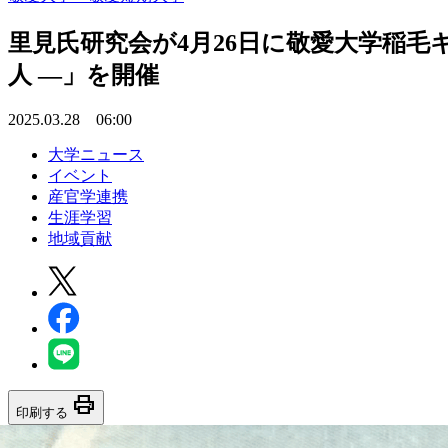
里見氏研究会が4月26日に敬愛大学稲毛
人 ―」を開催
2025.03.28 06:00
大学ニュース
イベント
産官学連携
生涯学習
地域貢献
print
印刷する