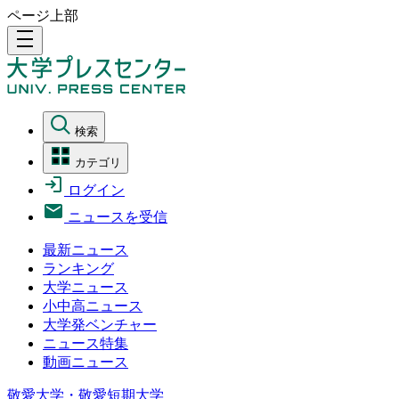
ページ上部
density_medium
検索
カテゴリ
ログイン
ニュースを受信
最新ニュース
ランキング
大学ニュース
小中高ニュース
大学発ベンチャー
ニュース特集
動画ニュース
敬愛大学・敬愛短期大学