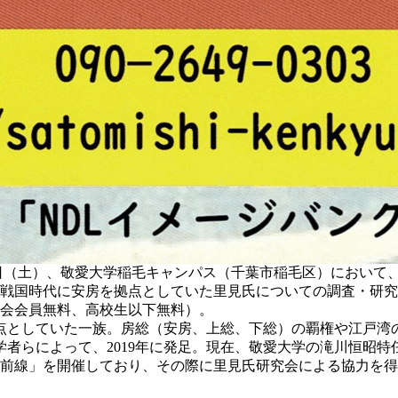
日（土）、敬愛大学稲毛キャンパス（千葉市稲毛区）において、
は戦国時代に安房を拠点としていた里見氏についての調査・研
究会会員無料、高校生以下無料）。
点としていた一族。房総（安房、上総、下総）の覇権や江戸湾
らによって、2019年に発足。現在、敬愛大学の滝川恒昭特
最前線」を開催しており、その際に里見氏研究会による協力を