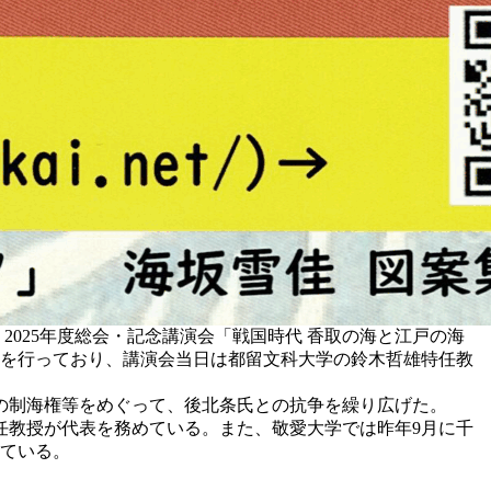
2025年度総会・記念講演会「戦国時代 香取の海と江戸の海
究を行っており、講演会当日は都留文科大学の鈴木哲雄特任教
の制海権等をめぐって、後北条氏との抗争を繰り広げた。
任教授が代表を務めている。また、敬愛大学では昨年9月に千
得ている。