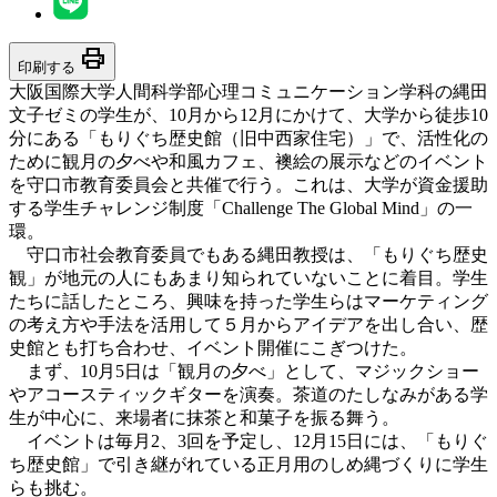
print
印刷する
大阪国際大学人間科学部心理コミュニケーション学科の縄田
文子ゼミの学生が、10月から12月にかけて、大学から徒歩10
分にある「もりぐち歴史館（旧中西家住宅）」で、活性化の
ために観月の夕べや和風カフェ、襖絵の展示などのイベント
を守口市教育委員会と共催で行う。これは、大学が資金援助
する学生チャレンジ制度「Challenge The Global Mind」の一
環。
守口市社会教育委員でもある縄田教授は、「もりぐち歴史
観」が地元の人にもあまり知られていないことに着目。学生
たちに話したところ、興味を持った学生らはマーケティング
の考え方や手法を活用して５月からアイデアを出し合い、歴
史館とも打ち合わせ、イベント開催にこぎつけた。
まず、10月5日は「観月の夕べ」として、マジックショー
やアコースティックギターを演奏。茶道のたしなみがある学
生が中心に、来場者に抹茶と和菓子を振る舞う。
イベントは毎月2、3回を予定し、12月15日には、「もりぐ
ち歴史館」で引き継がれている正月用のしめ縄づくりに学生
らも挑む。