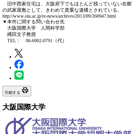
旧中西家住宅は、大阪府下でもほとんど残っていない在郷
の武家屋敷として、きわめて貴重な遺構とされている。
http://www.oiu.ac.jp/re-news/archives/2013/09/260947.html
▼本件に関する問い合わせ先
大阪国際大学 人間科学部
縄田文子教授
TEL： 06-6902-0791（代）
print
印刷する
大阪国際大学