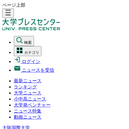
ページ上部
density_medium
検索
カテゴリ
ログイン
ニュースを受信
最新ニュース
ランキング
大学ニュース
小中高ニュース
大学発ベンチャー
ニュース特集
動画ニュース
大阪国際大学