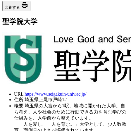
print
印刷する
聖学院大学
URL
https://www.seigakuin-univ.ac.jp/
住所
埼玉県上尾市戸崎1-1
概要
埼玉県の大宮から1駅、地域に開かれた大学。自
ら考え、人や社会のために行動できる力を育む学びの
仕組みを、入学前から整えています。
「一人を愛し、一人を育む。」大学として、少人数教
育、面倒見のよさが評価されています。