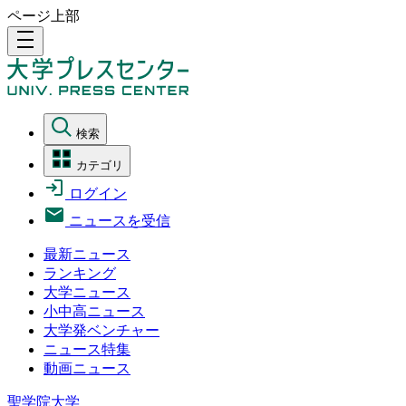
ページ上部
density_medium
検索
カテゴリ
ログイン
ニュースを受信
最新ニュース
ランキング
大学ニュース
小中高ニュース
大学発ベンチャー
ニュース特集
動画ニュース
聖学院大学