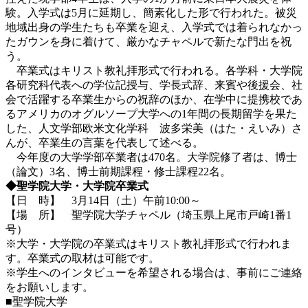
験。入学式は5月に延期し、簡素化した形で行われた。被災
地域出身の学生たちも卒業を迎え、入学式では着られなかっ
たガウンを身に着けて、厳かなチャペルで新たな門出を祝
う。
卒業式はキリスト教礼拝形式で行われる。各学科・大学院
各研究科代表への学位記授与、学長式辞、来賓や後援会、社
会で活躍する卒業生からの祝辞のほか、在学中に提携校であ
るアメリカのオグルソープ大学への1年間の長期留学を果た
した、人文学部欧米文化学科 波多栄美（はた・えいみ）さ
んが、卒業生の言葉を代表して述べる。
今年度の大学学部卒業者は470名。大学院修了者は、博士
（論文）3名、博士前期課程・修士課程22名。
◆聖学院大学・大学院卒業式
【日 時】 3月14日（土）午前10:00～
【場 所】 聖学院大学チャペル（埼玉県上尾市戸崎1番1
号）
※大学・大学院の卒業式はキリスト教礼拝形式で行われま
す。卒業式の取材は可能です。
※学生へのインタビューを希望される場合は、事前にご連絡
をお願いします。
■聖学院大学