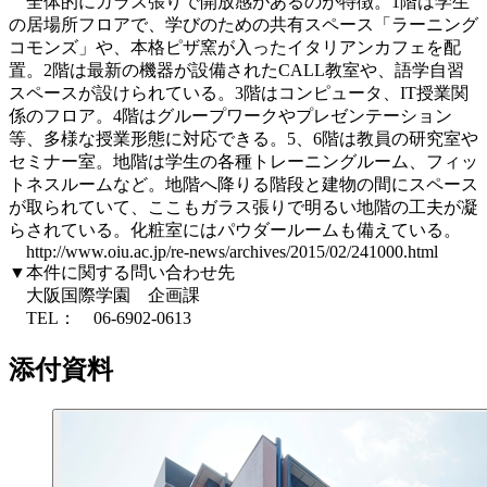
全体的にガラス張りで開放感があるのが特徴。1階は学生
の居場所フロアで、学びのための共有スペース「ラーニング
コモンズ」や、本格ピザ窯が入ったイタリアンカフェを配
置。2階は最新の機器が設備されたCALL教室や、語学自習
スペースが設けられている。3階はコンピュータ、IT授業関
係のフロア。4階はグループワークやプレゼンテーション
等、多様な授業形態に対応できる。5、6階は教員の研究室や
セミナー室。地階は学生の各種トレーニングルーム、フィッ
トネスルームなど。地階へ降りる階段と建物の間にスペース
が取られていて、ここもガラス張りで明るい地階の工夫が凝
らされている。化粧室にはパウダールームも備えている。
http://www.oiu.ac.jp/re-news/archives/2015/02/241000.html
▼本件に関する問い合わせ先
大阪国際学園 企画課
TEL： 06-6902-0613
添付資料