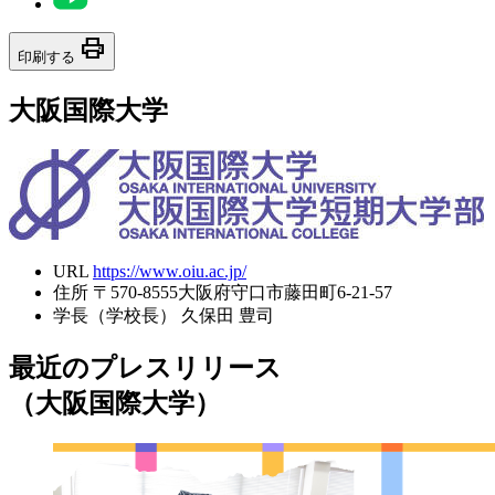
print
印刷する
大阪国際大学
URL
https://www.oiu.ac.jp/
住所
〒570-8555大阪府守口市藤田町6-21-57
学長（学校長）
久保田 豊司
最近のプレスリリース
（大阪国際大学）