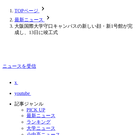
chevron_forward
TOPページ
chevron_forward
最新ニュース
大阪国際大学守口キャンパスの新しい顔・新1号館が完
成し、13日に竣工式
ニュースを受信
x
youtube
記事ジャンル
PICK UP
最新ニュース
ランキング
大学ニュース
小中高ニュース