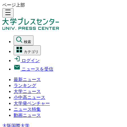
ページ上部
density_medium
検索
カテゴリ
ログイン
ニュースを受信
最新ニュース
ランキング
大学ニュース
小中高ニュース
大学発ベンチャー
ニュース特集
動画ニュース
大阪国際大学