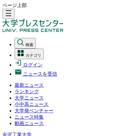
ページ上部
density_medium
検索
カテゴリ
ログイン
ニュースを受信
最新ニュース
ランキング
大学ニュース
小中高ニュース
大学発ベンチャー
ニュース特集
動画ニュース
金沢工業大学