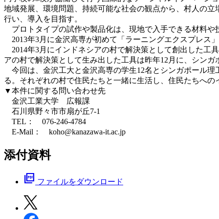
地域発展、環境問題、持続可能な社会の観点から、村人の立
行い、導入を目指す。
プロトタイプの試作や製品化は、現地で入手できる材料や
2013年3月に金沢高専が初めて「ラーニングエクスプレス」
2014年3月にインドネシアの村で解決策として創出した工
アの村で解決策として生み出した工具は昨年12月に、シンガ
今回は、金沢工大と金沢高専の学生12名とシンガポール理工
る。それぞれの村で住民たちと一緒に生活し、住民たちへの
▼本件に関する問い合わせ先
金沢工業大学 広報課
石川県野々市市扇が丘7-1
TEL： 076-246-4784
E-Mail： koho@kanazawa-it.ac.jp
添付資料
picture_as_pdf
ファイルをダウンロード