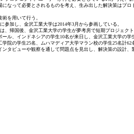
場になって必要とされるものを考え、生み出した解決策はプロ
技術を用いて行う。
に参加し、金沢工業大学は2014年3月から参画している。
具は、帰国後、金沢工業大学の学生が夢考房で短期プロジェクトを
ポール、インドネシアの学生10名が来日し、金沢工業大学の学
学院の学生25名、ムハマディア大学マラン校の学生25名計6
インタビューや観察を通して問題点を見出し、解決策の設計、