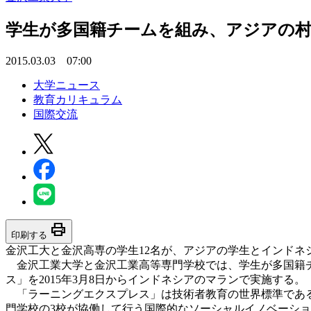
学生が多国籍チームを組み、アジアの村
2015.03.03 07:00
大学ニュース
教育カリキュラム
国際交流
print
印刷する
金沢工大と金沢高専の学生12名が、アジアの学生とインドネ
金沢工業大学と金沢工業高等専門学校では、学生が多国籍チ
ス」を2015年3月8日からインドネシアのマランで実施する。
「ラーニングエクスプレス」は技術者教育の世界標準である「CDIO」
門学校の3校が協働して行う国際的なソーシャルイノベーシ