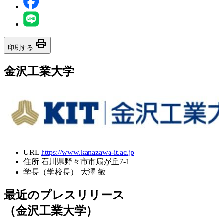
print
印刷する
金沢工業大学
URL
https://www.kanazawa-it.ac.jp
住所
石川県野々市市扇が丘7-1
学長（学校長）
大澤 敏
最近のプレスリリース
（金沢工業大学）