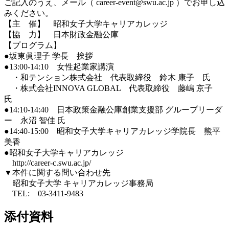
ご記入のうえ、メール（ career-event@swu.ac.jp ）でお申し込
みください。
【主 催】 昭和女子大学キャリアカレッジ
【協 力】 日本財政金融公庫
【プログラム】
●坂東眞理子 学長 挨拶
●13:00-14:10 女性起業家講演
・和テンション株式会社 代表取締役 鈴木 康子 氏
・株式会社INNOVA GLOBAL 代表取締役 藤嶋 京子
氏
●14:10-14:40 日本政策金融公庫創業支援部 グループリーダ
ー 永沼 智佳 氏
●14:40-15:00 昭和女子大学キャリアカレッジ学院長 熊平
美香
●昭和女子大学キャリアカレッジ
http://career-c.swu.ac.jp/
▼本件に関する問い合わせ先
昭和女子大学 キャリアカレッジ事務局
TEL: 03-3411-9483
添付資料