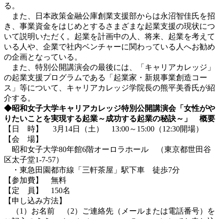
る。
また、日本政策金融公庫創業支援部からは永沼智佳氏を招
き、事業資金をはじめとするさまざまな起業支援の現状につ
いて説明いただく。起業を計画中の人、将来、起業を考えて
いる人や、企業で社内ベンチャーに関わっている人へお勧め
の企画となっている。
また、特別公開講演会の最後には、「キャリアカレッジ」
の起業支援プログラムである「起業家・新規事業創造コー
ス」等について、キャリアカレッジ学院長の熊平美香氏が紹
介する。
◆昭和女子大学キャリアカレッジ特別公開講演会「女性がや
りたいことを実現する起業～成功する起業の秘訣～」 概要
【日 時】 3月14日（土） 13:00～15:00（12:30開場）
【会 場】
昭和女子大学80年館6階オーロラホール （東京都世田谷
区太子堂1-7-57）
・東急田園都市線「三軒茶屋」駅下車 徒歩7分
【参加費】 無料
【定 員】 150名
【申し込み方法】
（1）お名前 （2）ご連絡先（メールまたは電話番号）を