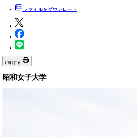
picture_as_pdf
ファイルをダウンロード
print
印刷する
昭和女子大学