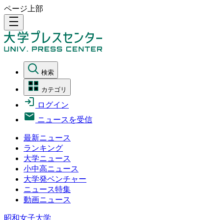
ページ上部
density_medium
検索
カテゴリ
ログイン
ニュースを受信
最新ニュース
ランキング
大学ニュース
小中高ニュース
大学発ベンチャー
ニュース特集
動画ニュース
昭和女子大学