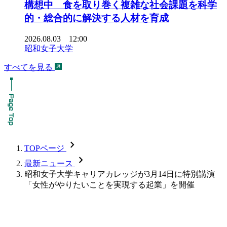
構想中 食を取り巻く複雑な社会課題を科学
的・総合的に解決する人材を育成
2026.08.03 12:00
昭和女子大学
すべてを見る
chevron_forward
TOPページ
chevron_forward
最新ニュース
昭和女子大学キャリアカレッジが3月14日に特別講演
「女性がやりたいことを実現する起業」を開催