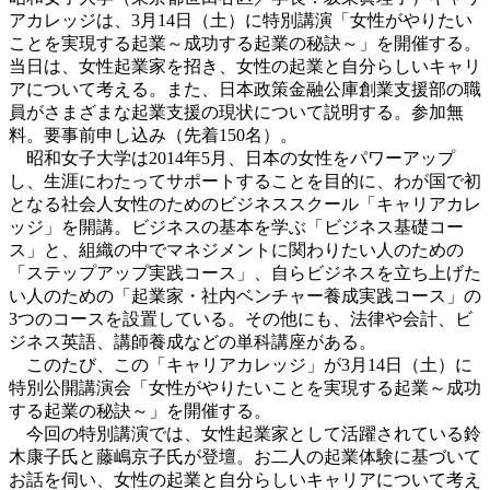
アカレッジは、3月14日（土）に特別講演「女性がやりたい
ことを実現する起業～成功する起業の秘訣～」を開催する。
当日は、女性起業家を招き、女性の起業と自分らしいキャリ
アについて考える。また、日本政策金融公庫創業支援部の職
員がさまざまな起業支援の現状について説明する。参加無
料。要事前申し込み（先着150名）。
昭和女子大学は2014年5月、日本の女性をパワーアップ
し、生涯にわたってサポートすることを目的に、わが国で初
となる社会人女性のためのビジネススクール「キャリアカレ
ッジ」を開講。ビジネスの基本を学ぶ「ビジネス基礎コー
ス」と、組織の中でマネジメントに関わりたい人のための
「ステップアップ実践コース」、自らビジネスを立ち上げた
い人のための「起業家・社内ベンチャー養成実践コース」の
3つのコースを設置している。その他にも、法律や会計、ビ
ジネス英語、講師養成などの単科講座がある。
このたび、この「キャリアカレッジ」が3月14日（土）に
特別公開講演会「女性がやりたいことを実現する起業～成功
する起業の秘訣～」を開催する。
今回の特別講演では、女性起業家として活躍されている鈴
木康子氏と藤嶋京子氏が登壇。お二人の起業体験に基づいて
お話を伺い、女性の起業と自分らしいキャリアについて考え