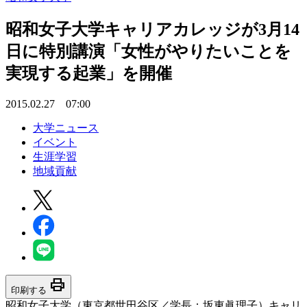
昭和女子大学キャリアカレッジが3月14
日に特別講演「女性がやりたいことを
実現する起業」を開催
2015.02.27 07:00
大学ニュース
イベント
生涯学習
地域貢献
print
印刷する
昭和女子大学（東京都世田谷区／学長：坂東眞理子）キャリ