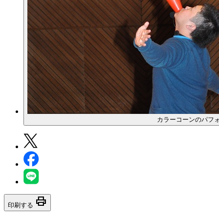
カラーコーンのパフ
print
印刷する