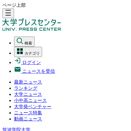
ページ上部
density_medium
検索
カテゴリ
ログイン
ニュースを受信
最新ニュース
ランキング
大学ニュース
小中高ニュース
大学発ベンチャー
ニュース特集
動画ニュース
筑波学院大学