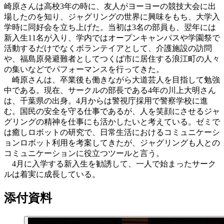
崎原さんは高校3年の時に、友人がヨーヨーの競技大会に出
場したのを知り、ジャグリングの世界に興味をもち、大学入
学時に同好会を立ち上げた。当初は3名の部員も、翌年には
新入生11名が入り、学内ではオープンキャンパスや学園祭で
活動するだけでなくボランテイアとして、介護施設の訪問
や、福島原発避難者としてつくば市に居住する浪江町の人々
の集いなどでパフォーマンスを行ってきた。
崎原さんは、卒業後も働きながら大道芸人を目指して勉強
中である。現在、サークルの部長である4年の川上大明さん
は、千葉県の出身。4月からは警視庁採用で警察学校に進
む。国民の安全を守る仕事であるが、人を笑顔にさせるジャ
グリングの精神を仕事にも活かしたいと考えている。ゼミで
は癒しロボットの研究で、日常生活におけるコミュニケーシ
ョンロボット利用を考案してきたが、ジャグリングも人との
コミュニケーションに役立つツールと言う。
4月に入学する新入生を勧誘して、一人で始まったサーク
ルは着実に成長している。
添付資料