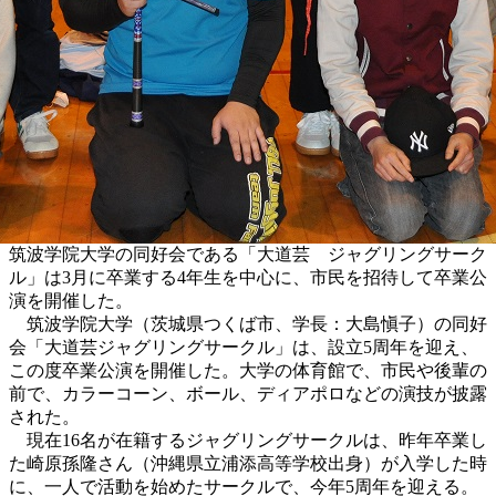
筑波学院大学の同好会である「大道芸 ジャグリングサーク
ル」は3月に卒業する4年生を中心に、市民を招待して卒業公
演を開催した。
筑波学院大学（茨城県つくば市、学長：大島愼子）の同好
会「大道芸ジャグリングサークル」は、設立5周年を迎え、
この度卒業公演を開催した。大学の体育館で、市民や後輩の
前で、カラーコーン、ボール、ディアポロなどの演技が披露
された。
現在16名が在籍するジャグリングサークルは、昨年卒業し
た崎原孫隆さん（沖縄県立浦添高等学校出身）が入学した時
に、一人で活動を始めたサークルで、今年5周年を迎える。