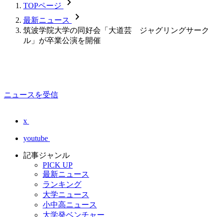
chevron_forward
TOPページ
chevron_forward
最新ニュース
筑波学院大学の同好会「大道芸 ジャグリングサーク
ル」が卒業公演を開催
ニュースを受信
x
youtube
記事ジャンル
PICK UP
最新ニュース
ランキング
大学ニュース
小中高ニュース
大学発ベンチャー