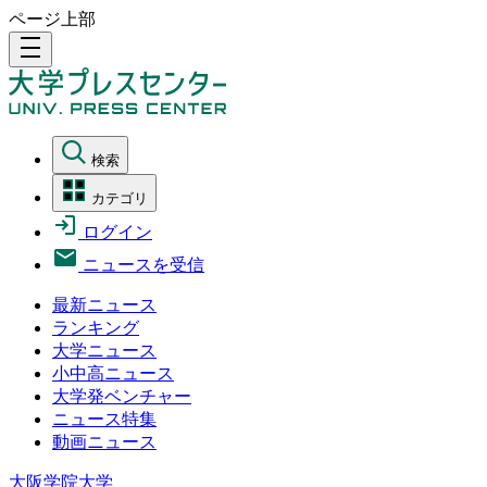
ページ上部
density_medium
検索
カテゴリ
ログイン
ニュースを受信
最新ニュース
ランキング
大学ニュース
小中高ニュース
大学発ベンチャー
ニュース特集
動画ニュース
大阪学院大学