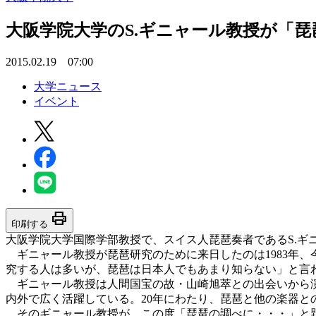
大阪学院大学のS.ギニャール教授が「
2015.02.19 07:00
大学ニュース
イベント
print
印刷する
大阪学院大学国際学部教授で、スイス人琵琶奏者であるS.ギニ
ギニャール教授が琵琶研究のために来日したのは1983年、
究する人は多いが、琵琶は日本人でもあまり知らない」と言
ギニャール教授は人間国宝の故・山崎旭萃との出会いから演
内外で広く活躍している。20年にわたり、琵琶と他の楽器
そのギニャール教授が、この度「琵琶の調べに・・・」と