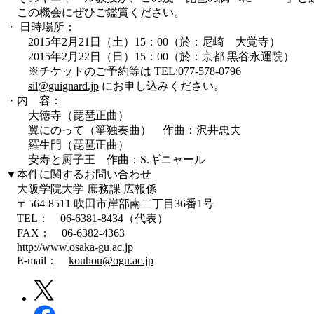
この機会にぜひご鑑賞ください。
・ 日時場所：
2015年2月21日（土）15：00（於：尼崎 大覚寺）
2015年2月22日（日）15：00（於：京都 黒谷永運院）
※チケットのご予約等は TEL:077-578-0796
sil@guignard.jp
にお申し込みください。
・内 容：
大徳寺（琵琶正曲）
翼にのって（箏独奏曲） 作曲：沢井忠夫
羅生門（琵琶正曲）
安寿と厨子王 作曲：S.ギニャール
▼本件に関するお問い合わせ
大阪学院大学 庶務課 広報係
〒564-8511 吹田市岸部南二丁目36番1号
TEL： 06-6381-8434（代表）
FAX： 06-6382-4363
http://www.osaka-gu.ac.jp
E-mail：
kouhou@ogu.ac.jp