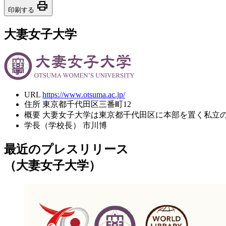
print
印刷する
大妻女子大学
URL
https://www.otsuma.ac.jp/
住所
東京都千代田区三番町12
概要
大妻女子大学は東京都千代田区に本部を置く私立
学長（学校長）
市川博
最近のプレスリリース
（大妻女子大学）