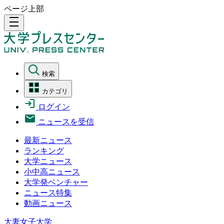
ページ上部
density_medium
検索
カテゴリ
ログイン
ニュースを受信
最新ニュース
ランキング
大学ニュース
小中高ニュース
大学発ベンチャー
ニュース特集
動画ニュース
大妻女子大学