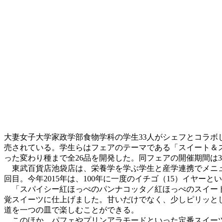
大妻女子大学家政学部食物学科の学生33人がシェフとコラ
売されている。学生らはフェアのテーマである「スイート＆
った変わり種まで全26品を開発した。同フェアの開催期間は3
東武百貨店池袋店は、栄養学を学ぶ学生と産学連携でメニュー
回目。今年2015年は、100年に一度のイチゴ（15）イヤー
「スパイシー紅ほっぺのパンナコッタ／紅ほっぺのスイート
覚スイーツに仕上げました。甘いだけでなく、少しピリッと
道を一つの皿で楽しむことができる。
このほか、パフェやプリンアラモードといった定番スイーツ