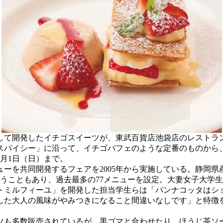
ボして開発したイチゴスイーツが、東武百貨店池袋店のレストラ
スパイシー」に沿って、イチゴパフェのような定番のものから
月1日（日）まで。
を共同開発するフェアを2005年から実施している。静岡県
ということもあり、過去最多の77メニューを設定。大妻女子大学生
ミルフィーユ」を開発した担当学生らは「パンナコッタはショ
した大人の風味がやみつきになること間違いなしです」と特徴
も多数販売されているが、黒ゴマと合わせたり、ほうじ茶ソ