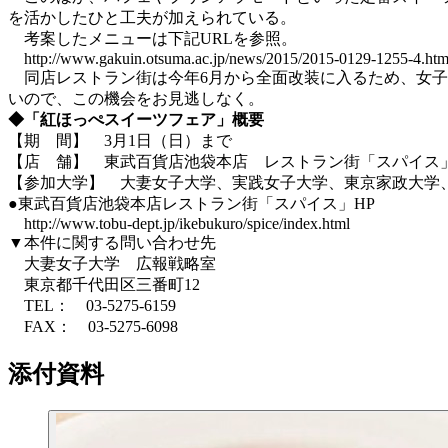
を活かしたひと工夫が加えられている。
考案したメニューは下記URLを参照。
http://www.gakuin.otsuma.ac.jp/news/2015/2015-0129-1255-4.htm
同店レストラン街は今年6月から全面改装に入るため、女子
いので、この機会をお見逃しなく。
◆「紅ほっぺスイーツフェア」概要
【期 間】 3月1日（日）まで
【店 舗】 東武百貨店池袋本店 レストラン街「スパイス
【参加大学】 大妻女子大学、実践女子大学、東京家政大学
●東武百貨店池袋本店レストラン街「スパイス」HP
http://www.tobu-dept.jp/ikebukuro/spice/index.html
▼本件に関する問い合わせ先
大妻女子大学 広報戦略室
東京都千代田区三番町12
TEL： 03-5275-6159
FAX： 03-5275-6098
添付資料