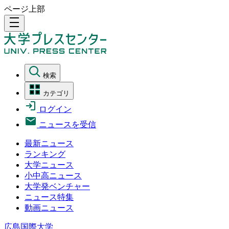
ページ上部
density_medium
検索
カテゴリ
ログイン
ニュースを受信
最新ニュース
ランキング
大学ニュース
小中高ニュース
大学発ベンチャー
ニュース特集
動画ニュース
広島国際大学