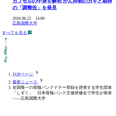
カプセルの中身を解明 がん抑制のカギと期待
の「調整役」を発見
2026.06.22 14:00
広島国際大学
すべてを見る
chevron_forward
TOPページ
chevron_forward
最新ニュース
全国唯一の骨髄バンクドナー登録を啓発する学生団体
「しずく」 日本骨髄バンク主催研修会で学生が発表
――広島国際大学