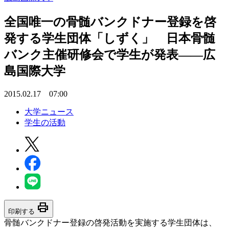
全国唯一の骨髄バンクドナー登録を啓
発する学生団体「しずく」 日本骨髄
バンク主催研修会で学生が発表――広
島国際大学
2015.02.17 07:00
大学ニュース
学生の活動
print
印刷する
骨髄バンクドナー登録の啓発活動を実施する学生団体は、