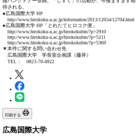
髄バンクドナー登録。「しずく」の活動が、今後ますます期
待される。
●広島国際大学 HP
http://www.hirokoku-u.ac.jp/information/2013/12654/12704.html
●広島国際大学 HP「とれたてヒロコク便」
http://www.hirokoku-u.ac.jp/hirokokubin/?p=2910
http://www.hirokoku-u.ac.jp/hirokokubin/?p=5211
http://www.hirokoku-u.ac.jp/hirokokubin/?p=5369
▼本件に関する問い合わせ先
広島国際大学 学長室企画課（藤井）
TEL： 0823-70-4922
print
印刷する
広島国際大学