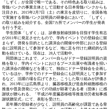
「しずく」が全国で唯一である。その特色ある取り組みは、
骨髄バンクの事業主体として活動する日本骨髄バンクからも
注目され、2015年2月7日（土）の東京を皮切りに、全国各地
で実施する骨髄バンク説明員の研修会において、「しずく」
の取り組みを紹介する。全国7カ所でメンバーの学生が発表
を行う予定。
学生団体「しずく」は、診療放射線技師を目指す学生有志
が2011年に発足させたもので、学内イベントでの登録会に留
まらず、啓発を目的とした講演会の開催や外部における登録
会に説明員として参加するなど、地に足を付けた継続的な活
動を続けている。現在は、28人で活動中。
同団体はこれまで、メンバー自らがドナー登録説明員の資
格を取り、学内イベントにおけるブース出展や有識者を招い
た講演会の開催などを通じて、独自にドナー登録会を企画し
ているほか、学外でのドナー登録会にも説明員として参加す
るなど、活躍の場を広げてきた。こうした取り組みが評価さ
れ、2013年には広島県より、臓器移植及び造血幹細胞移植の
推進や普及啓発についての功績が顕著である者（団体）に感
謝状が贈られる、「平成25年度臓器移植等推進功労者知事感
謝状贈呈式」にて、表彰を受けた。
若年層の登録者が少なく、説明員の高齢化が課題である骨