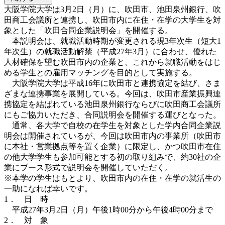
大阪学院大学は3月2日（月）に、吹田市、池田泉州銀行、吹
田商工会議所と連携し、吹田市内に在住・在学の大学生を対
象とした「吹田合同企業説明会」を開催する。
本説明会は、就職活動時期が変更される現3年次生（短大1
年次生）の就職活動解禁（平成27年3月）に合わせ、優れた
人材確保を望む吹田市内の企業と、これから就職活動をはじ
める学生との雇用マッチングを目的として実施する。
大阪学院大学は平成16年に吹田市と連携協定を結び、さま
ざまな連携事業を展開している。今回は、吹田市産業振興連
携協定を結ばれている池田泉州銀行ならびに吹田商工会議所
にもご協力いただき、合同説明会を開催する運びとなった。
通常、各大学で自校の在学生を対象とした学内合同企業説
明会は開催されているが、今回は吹田市内の事業所（吹田市
に本社・営業拠点等を置く企業）に限定し、かつ吹田市在住
の他大学学生も参加可能とする初の取り組みで、約30社の企
業にブース形式で説明会を開催していただく。
※本学の学生はもとより、吹田市内の在住・在学の就活生の
一助になれば幸いです。
1． 日 時
平成27年3月2日（月）午後1時00分から午後4時00分まで
2． 対 象