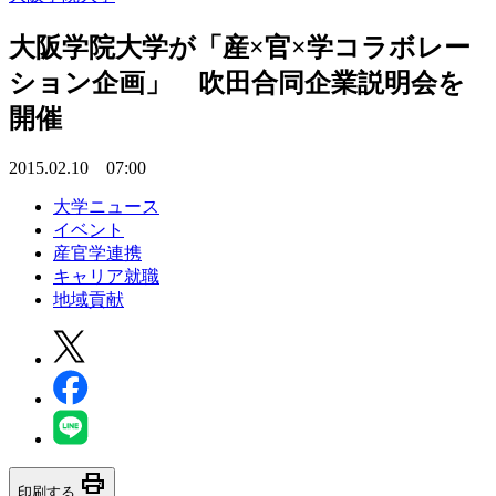
大阪学院大学が「産×官×学コラボレー
ション企画」 吹田合同企業説明会を
開催
2015.02.10 07:00
大学ニュース
イベント
産官学連携
キャリア就職
地域貢献
print
印刷する