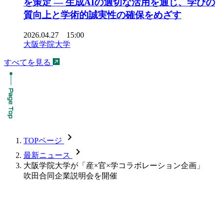
を策定 ― 生成AIの適切な活用を通じ、学びの
質向上と学術的誠実性の確保をめざす
2026.04.27 15:00
大阪学院大学
すべてを見る
chevron_forward
TOPページ
chevron_forward
最新ニュース
大阪学院大学が「産×官×学コラボレーション企画」
吹田合同企業説明会を開催