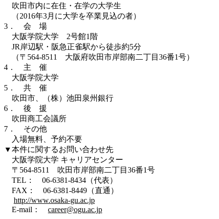
吹田市内に在住・在学の大学生
（2016年3月に大学を卒業見込の者）
3． 会 場
大阪学院大学 2号館1階
JR岸辺駅・阪急正雀駅から徒歩約5分
（〒564-8511 大阪府吹田市岸部南二丁目36番1号）
4． 主 催
大阪学院大学
5． 共 催
吹田市、（株）池田泉州銀行
6． 後 援
吹田商工会議所
7． その他
入場無料、予約不要
▼本件に関するお問い合わせ先
大阪学院大学 キャリアセンター
〒564-8511 吹田市岸部南二丁目36番1号
TEL： 06-6381-8434（代表）
FAX： 06-6381-8449（直通）
http://www.osaka-gu.ac.jp
E-mail：
career@ogu.ac.jp