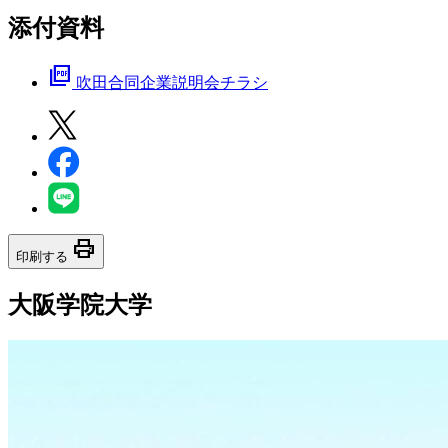
添付資料
picture_as_pdf
吹田合同企業説明会チラシ
print
印刷する
大阪学院大学