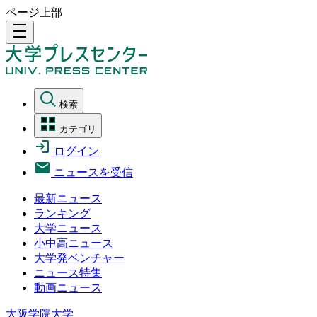
ページ上部
density_medium
検索
カテゴリ
ログイン
ニュースを受信
最新ニュース
ランキング
大学ニュース
小中高ニュース
大学発ベンチャー
ニュース特集
動画ニュース
大阪学院大学