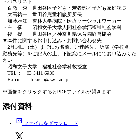
・パネリスト
百瀬 秀 世田谷区子ども・若者部／子ども家庭課長
大高祐一 世田谷児童相談所所長
加藤雅江 杏林大学病院・医療ソーシャルワーカー
・主 催： 昭和女子大学人間社会学部福祉社会学科
・後 援： 世田谷区／神奈川県保育園経営協会
▼本件に関するお申し込み・お問い合わせ先
・2月14日（土）までにお名前、ご連絡先、所属（学校名、
勤務先等）をご記入の上、下記宛にメールにてお申込みくだ
さい。
昭和女子大学 福祉社会学科教授室
TEL： 03-3411-6936
E-mail：
fukushi@swu.ac.jp
※画像をクリックするとPDFファイルが開きます
添付資料
picture_as_pdf
ファイルをダウンロード