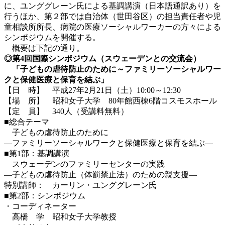
に、ユンググレーン氏による基調講演（日本語通訳あり）を
行うほか、第２部では自治体（世田谷区）の担当責任者や児
童相談所所長、病院の医療ソーシャルワーカーの方々による
シンポジウムを開催する。
概要は下記の通り。
◎第4回国際シンポジウム（スウェーデンとの交流会）
「子どもの虐待防止のために～ファミリーソーシャルワー
クと保健医療と保育を結ぶ」
【日 時】 平成27年2月21日（土）10:00～12:30
【場 所】 昭和女子大学 80年館西棟6階コスモスホール
【定 員】 340人（受講料無料）
■総合テーマ
子どもの虐待防止のために
―ファミリーソーシャルワークと保健医療と保育を結ぶ―
■第1部：基調講演
スウェーデンのファミリーセンターの実践
―子どもの虐待防止（体罰禁止法）のための親支援―
特別講師： カーリン・ユンググレーン氏
■第2部：シンポジウム
・コーディネーター
高橋 学 昭和女子大学教授