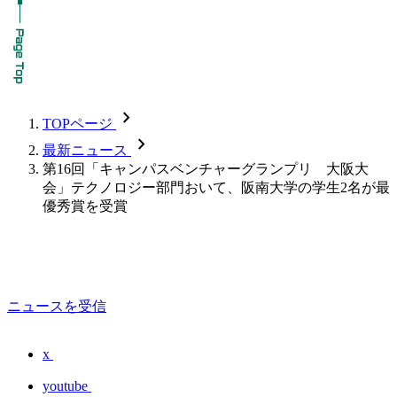
chevron_forward
TOPページ
chevron_forward
最新ニュース
第16回「キャンパスベンチャーグランプリ 大阪大
会」テクノロジー部門おいて、阪南大学の学生2名が最
優秀賞を受賞
ニュースを受信
x
youtube