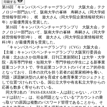
印刷する
第16回「キャンパスベンチャーグランプリ 大阪大会」テク
ノロジー部門おいて、阪南大学の峯林 寿嗣さん（同大学経
営情報学部3年）、梶 遊大さん（同大学院企業情報研究科1
年）が最優秀賞を受賞した。
第16回「キャンパスベンチャーグランプリ 大阪大会」テ
クノロジー部門おいて、阪南大学の峯林 寿嗣さん（同大学
経営情報学部3年）、梶 遊大さん（同大学院企業情報研究
科1年）が最優秀賞を受賞した。
「キャンパスベンチャーグランプリ（CVG）大阪大会」
【主催：キャンパスベンチャーグランプリ大阪実行委員会
共催：北おおさか信用金庫、日刊工業新聞社】は大学・大学
院・高等専門学校・短期大学・専門学校の学生による新事業
提案コンテストで、学生起業コンテストのパイオニア的存在
となっており、日本の次代を担う若者の起業家精神を養い、
問題・課題解決型の人材を育成する教育事業プロジェクトと
して位置づけられている。国公立大学や有名私立大学からの
応募も数多く寄せられている。
同大学2名の「PASS-ERASER～人は顔じゃない，パスワ
ードは顔だ～」は、社会問題となっている”アカウントの乗
っ取り”の原因は複数のパスワード管理であることから、そ