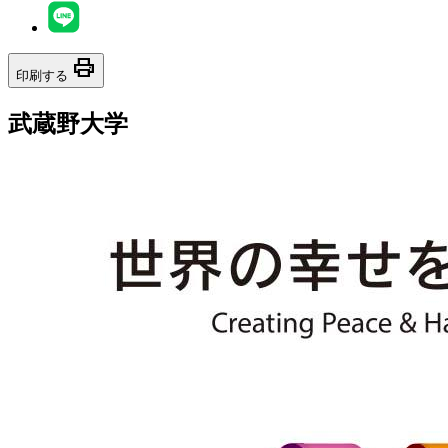
print
印刷する
武蔵野大学