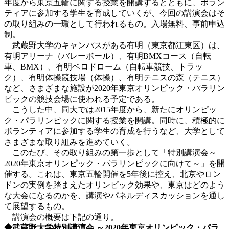
年度から東京五輪に関する授業を開講するとともに、ボラン
ティアに参加する学生を育成していくが、今回の講演会はそ
の取り組みの一環として行われるもの。入場無料、事前申込
制。
武蔵野大学のキャンパスがある有明（東京都江東区）は、
有明アリーナ（バレーボール）、有明BMXコース（自転
車、BMX）、有明ベロドローム（自転車競技、トラッ
ク）、有明体操競技場（体操）、有明テニスの森（テニス）
など、さまざまな施設が2020年東京オリンピック・パラリン
ピックの競技会場に使われる予定である。
こうした中、同大では2015年度から、新たにオリンピッ
ク・パラリンピックに関する授業を開講。同時に、積極的に
ボランティアに参加する学生の育成を行うなど、大学として
さまざまな取り組みを進めていく。
このたび、その取り組みの第一歩として「特別講演会～
2020年東京オリンピック・パラリンピックに向けて～」を開
催する。これは、東京五輪開催を5年後に控え、北京やロン
ドンの実例を踏まえたオリンピック効果や、東京はどのよう
な大会になるのかを、講演やパネルディスカッションを通し
て展望するもの。
講演会の概要は下記の通り。
◆武蔵野大学特別講演会 ～2020年東京オリンピック・パラ