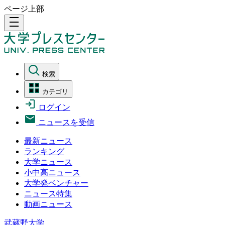
ページ上部
density_medium
検索
カテゴリ
ログイン
ニュースを受信
最新ニュース
ランキング
大学ニュース
小中高ニュース
大学発ベンチャー
ニュース特集
動画ニュース
武蔵野大学