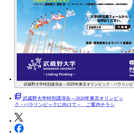
武蔵野大学特別講演会～2020年東京オリンピック・パラリン
picture_as_pdf
武蔵野大学特別講演会～2020年東京オリンピッ
ク・パラリンピックに向けて～ ご案内チラシ