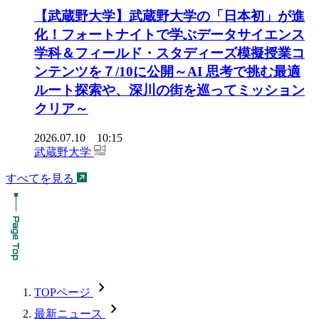
【武蔵野大学】武蔵野大学の「日本初」が進
化！フォートナイトで学ぶデータサイエンス
学科＆フィールド・スタディーズ模擬授業コ
ンテンツを７/10に公開～AI 思考で挑む最適
ルート探索や、深川の街を巡ってミッション
クリア～
2026.07.10 10:15
武蔵野大学
すべてを見る
chevron_forward
TOPページ
chevron_forward
最新ニュース