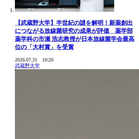
【武蔵野大学】半世紀の謎を解明！新薬創出
につながる放線菌研究の成果が評価 薬学部
薬学科の市瀬 浩志教授が日本放線菌学会最高
位の「大村賞」を受賞
2026.07.31 10:20
武蔵野大学