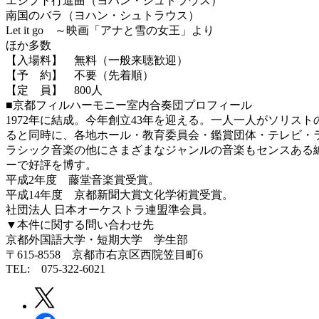
エジプト行進曲（ヨハン・シュトラウス）
南国のバラ（ヨハン・シュトラウス）
Let it go ～映画「アナと雪の女王」より
ほか多数
【入場料】 無料（一般来聴歓迎）
【予 約】 不要（先着順）
【定 員】 800人
■京都フィルハーモニー室内合奏団プロフィール
1972年に結成。今年創立43年を迎える。一人一人がソリ
ると同時に、各地ホール・教育委員会・鑑賞団体・テレビ・
ラシック音楽の他にさまざまなジャンルの音楽もセンスある編曲
ーで好評を博す。
平成2年度 藤堂音楽賞受賞。
平成14年度 京都新聞大賞文化学術賞受賞。
社団法人 日本オーケストラ連盟準会員。
▼本件に関する問い合わせ先
京都外国語大学・短期大学 学生部
〒615-8558 京都市右京区西院笠目町6
TEL: 075-322-6021