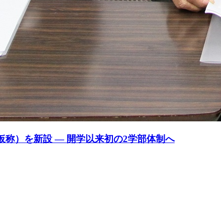
仮称）を新設 — 開学以来初の2学部体制へ