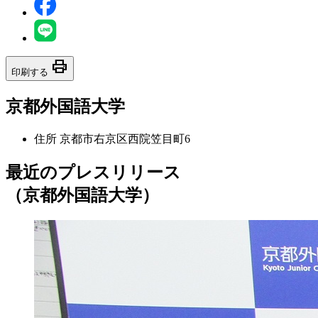
print
印刷する
京都外国語大学
住所
京都市右京区西院笠目町6
最近のプレスリリース
（京都外国語大学）