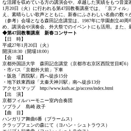
な活躍を収めている方の講演会や、卓越した実績をもつ音楽
1月20日（火）に行われる第47回教養講座では、「京フィ
え、素晴らしい歌声とともに、新春にふさわしい名曲の数々
（参考）会場となる森田記念講堂は、1987年に学園創立40
め、講演会や演奏会、外大祭でのイベントにも活用。また、
◆第47回教養講座 新春コンサート
【日 時】
平成27年1月20日（火）
開演18:30（開場18:00）
【会 場】
京都外国語大学 森田記念講堂（京都市右京区西院笠目町6）
・市バス「京都外大前」下車
・阪急「西院駅」西へ徒歩15分
・地下鉄東西線「太秦天神川駅」南へ徒歩13分
アクセスマップ http://www.kufs.ac.jp/access/index.html
【出 演】
京都フィルハーモニー室内合奏団
ソプラノ 島崎 政子
【曲 目】
ハンガリア舞曲6番（ブラームス）
クラップフェンの森にて（ヨハン・シュトラウス）