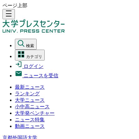
ページ上部
density_medium
検索
カテゴリ
ログイン
ニュースを受信
最新ニュース
ランキング
大学ニュース
小中高ニュース
大学発ベンチャー
ニュース特集
動画ニュース
京都外国語大学