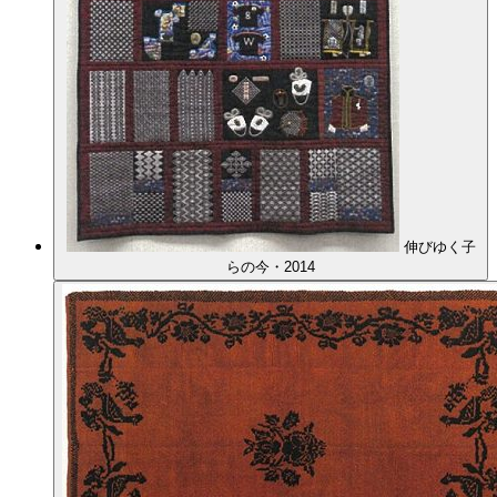
伸びゆく子
らの今・2014