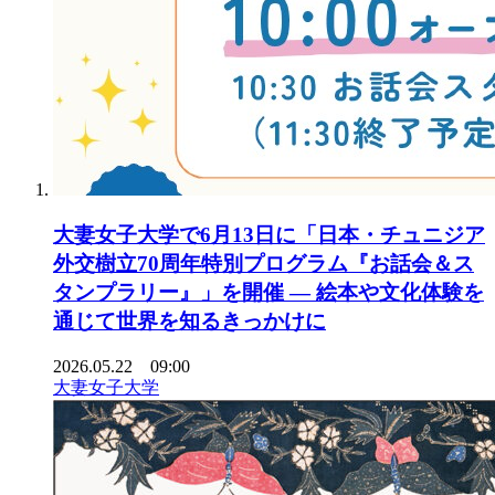
大妻女子大学で6月13日に「日本・チュニジア
外交樹立70周年特別プログラム『お話会＆ス
タンプラリー』」を開催 ― 絵本や文化体験を
通じて世界を知るきっかけに
2026.05.22 09:00
大妻女子大学