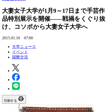
大妻女子大学が1月9～17日まで手芸作
品特別展示を開催――戦禍をくぐり抜
け、コソボから大妻女子大学へ
2015.01.10 07:00
大学ニュース
イベント
国際交流
print
印刷する