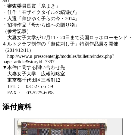
・審査委員長賞「糸まき」
・佳作「モザイクタイルの縞遊び」
・入選「伸びゆく子らの今・2014」
・招待作品「母から娘への贈り物」
（参考記事）
大妻女子大学が12月11～20日まで英国ロッホローモンド・
キルトクラブ制作の「遊佐刺し子」特別作品展を開催
（2014/12/11）
http://www.u-presscenter.jp/modules/bulletin/index.php?
page=article&storyid=7397
▼本件に関する問い合わせ先
大妻女子大学 広報戦略室
東京都千代田区三番町12
TEL： 03-5275-6159
FAX： 03-5275-6098
添付資料