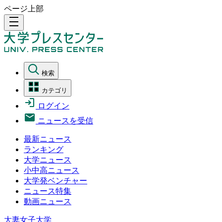
ページ上部
density_medium
検索
カテゴリ
ログイン
ニュースを受信
最新ニュース
ランキング
大学ニュース
小中高ニュース
大学発ベンチャー
ニュース特集
動画ニュース
大妻女子大学