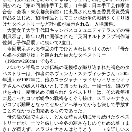
開かれた「第47回創作手工芸展」（主催：日本手工芸作家連
合会、会場：東京都美術館）に出展された審査委員長賞受賞
作品をはじめ、招待作品としてコソボ紛争の戦禍をくぐり抜
けたタペストリーなど計4点が展示される。入場無料。
大妻女子大学千代田キャンパスコミュニティテラスでの特
別展示は、昨年12月に開催された「英国キルトクラブ制作遊
佐刺し子作品展」に続いて2度目。
今回展示される作品の中でひときわ目を引くのが、「母か
ら娘への贈り物」と題された巨大なタペストリー
（190cm×260cm）である。
バルカン半島コソボ伝統の花模様が織り込まれた褐色のタ
ペストリーは、作者のネヴェンカ・ステヴィッチさん（2002
年没）が1987年に、娘のスラジャナ・ラドサヴィリェヴィッ
チさんへの嫁入り祝いとして贈ったもの。一段一段、娘の幸
せを祈り、精魂込めて織られたタペストリーは、その数年後
に起こったコソボ紛争の戦禍をくぐり抜け、スラジャナさん
がコソボ難民となってセルビアへ移ってからも決して手放す
ことのなかった由緒あるものであった。
母の愛の証でもあり、どんな時も大切に守り続けたタペス
トリーだが、一段と厳しい今冬の寒さをしのぐための薪（ま
き）が買えず、スラジャナさんはとうとう――（※詳しいス