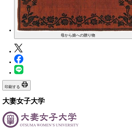
母から娘への贈り物
print
印刷する
大妻女子大学