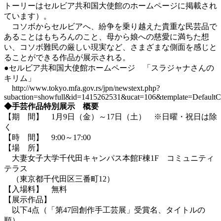
トーリーはセルビア共和国大使館のホームページに掲載され
ています）。
コソボからセルビアへ、紛争を乗り越えた貴重な民芸品で
あることはもちろんのこと、母から娘への慈愛に満ちた想
い、コソボ難民の厳しい現実など、さまざまな側面を感じと
ることができる作品が展示される。
●セルビア共和国大使館ホームページ 「スラジャナさんの
キリム」
http://www.tokyo.mfa.gov.rs/jpn/newstext.php?
subaction=showfull&id=1415262531&ucat=106&template=DefaultC
◆手芸作品特別展示 概要
【期 間】 1月9日（金）～17日（土） ※日曜・祝日は除
く
【時 間】 9:00～17:00
【場 所】
大妻女子大学千代田キャンパス本館F棟1F コミュニティ
テラス
（東京都千代田区三番町12）
【入場料】 無料
【展示作品】
以下4点（「第47回創作手工芸展」受賞名、タイトルの
順）