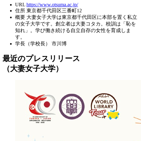
URL
https://www.otsuma.ac.jp/
住所
東京都千代田区三番町12
概要
大妻女子大学は東京都千代田区に本部を置く私立
の女子大学です。創立者は大妻コタカ。校訓は「恥を
知れ」。学び働き続ける自立自存の女性を育成しま
す。
学長（学校長）
市川博
最近のプレスリリース
（大妻女子大学）