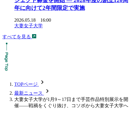
ジェクト募金を開始 ― 2028年度の創立120周
年に向けて2年間限定で実施
2026.05.18 16:00
大妻女子大学
すべてを見る
chevron_forward
TOPページ
chevron_forward
最新ニュース
大妻女子大学が1月9～17日まで手芸作品特別展示を開
催――戦禍をくぐり抜け、コソボから大妻女子大学へ