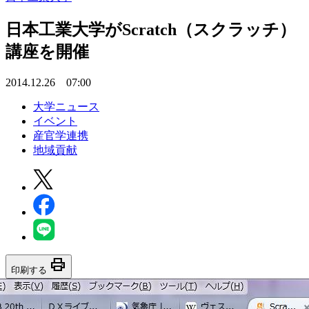
日本工業大学がScratch（スクラッチ）
講座を開催
2014.12.26 07:00
大学ニュース
イベント
産官学連携
地域貢献
print
印刷する