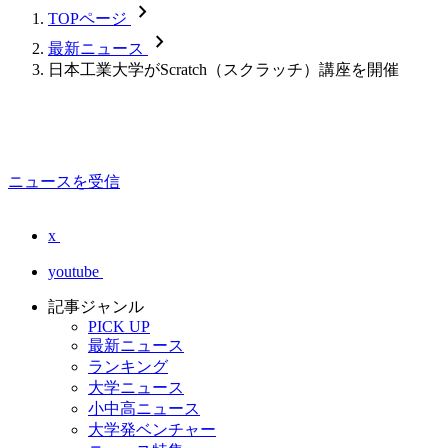
chevron_forward
TOPページ
chevron_forward
最新ニュース
日本工業大学がScratch（スクラッチ）講座を開催
ニュースを受信
x
youtube
記事ジャンル
PICK UP
最新ニュース
ランキング
大学ニュース
小中高ニュース
大学発ベンチャー