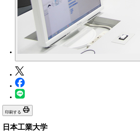
print
印刷する
日本工業大学