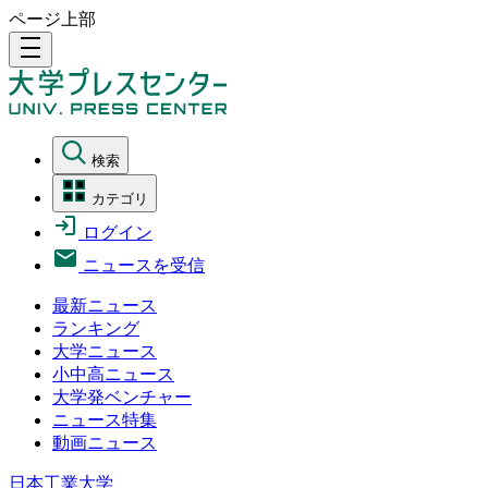
ページ上部
density_medium
検索
カテゴリ
ログイン
ニュースを受信
最新ニュース
ランキング
大学ニュース
小中高ニュース
大学発ベンチャー
ニュース特集
動画ニュース
日本工業大学