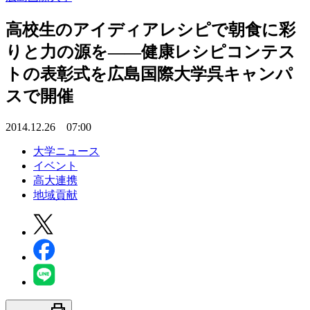
高校生のアイディアレシピで朝食に彩
りと力の源を――健康レシピコンテス
トの表彰式を広島国際大学呉キャンパ
スで開催
2014.12.26 07:00
大学ニュース
イベント
高大連携
地域貢献
print