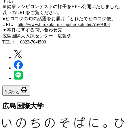
予定。
※健康レシピコンテストの様子をHPへ公開いたしました。
以下のURLをご覧ください。
●ヒロコクの旬の話題をお届け「とれたてヒロコク便」
URL:
http://www.hirokoku-u.ac.jp/hirokokubin/?p=9308
▼本件に関する問い合わせ先
広島国際大入試センター 広報係
TEL： 0823-70-4500
print
印刷する
広島国際大学