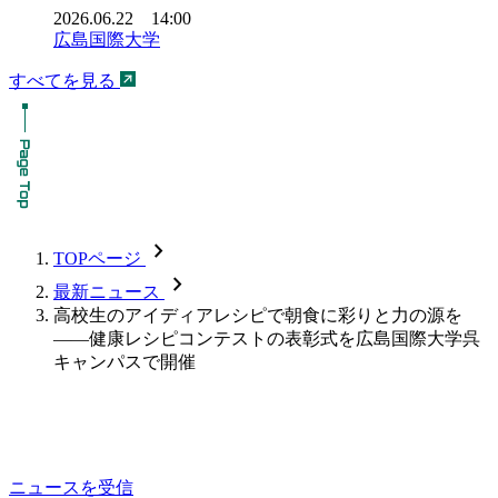
2026.06.22 14:00
広島国際大学
すべてを見る
chevron_forward
TOPページ
chevron_forward
最新ニュース
高校生のアイディアレシピで朝食に彩りと力の源を
――健康レシピコンテストの表彰式を広島国際大学呉
キャンパスで開催
ニュースを受信