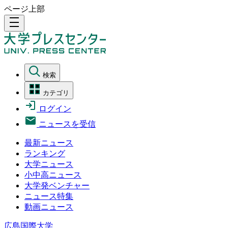
ページ上部
density_medium
検索
カテゴリ
ログイン
ニュースを受信
最新ニュース
ランキング
大学ニュース
小中高ニュース
大学発ベンチャー
ニュース特集
動画ニュース
広島国際大学