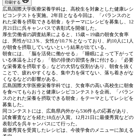
印刷する
広島国際大学医療栄養学科は、高校生を対象とした健康レシ
ピコンテストを実施。2年目となる今回は、「バランスのと
れた栄養を摂取できる朝食」をテーマにレシピを募集し、12
月21日に呉キャンパスで表彰式を開催した。
厚生労働省の調査結果によると、15歳～19歳の朝食欠食率
は、男性が12.3％、女性が10.7％となっており、約10人に1人
が朝食を摂取していないという結果が出ている。
朝食には、「脳を活発に働かせる」「睡眠によって下がって
いる体温を上げる」「朝の排便の習慣を身に付ける」「必要
な栄養素を摂取する」などの大切な役割があり、朝食を抜く
ことで、疲れやすくなる、集中力を保てない、落ち着きがな
くなるなどの影響がある。
広島国際大学医療栄養学科では、欠食率の高い高校生に朝食
を食べてもらおうと健康レシピコンテストを企画。「バラン
スのとれた栄養を摂取できる朝食」をテーマとしてレシピを
募集した。
同コンテストには、広島県内外から536件もの応募があり、
試食審査などを経た18点が入賞。12月21日に最優秀賞などの
表彰式を呉キャンパスにて行った。
最優秀賞を受賞したレシピは、今後学食のメニューに加える