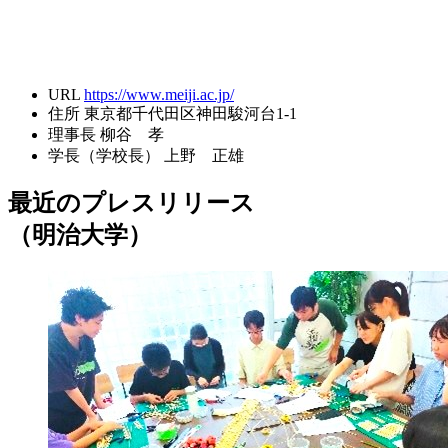
URL
https://www.meiji.ac.jp/
住所
東京都千代田区神田駿河台1-1
理事長
柳谷 孝
学長（学校長）
上野 正雄
最近のプレスリリース
（明治大学）