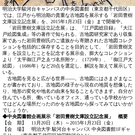
明治大学駿河台キャンパスの中央図書館（東京都千代田区）
では、江戸から明治期の貴重な古地図を展示する「岩田豊樹
文庫設立記念展」を、2015年1月23日（金）まで開催中。
「岩田豊樹文庫設立記念展」は、『江戸図総目録』『大江
戸絵図集成』等の著作で知られる、古地図研究家であり収集
家であった岩田豊樹氏のご遺族から寄贈された古地図コレク
ションを包括的に保存することを目的として、「岩田豊樹文
庫」を設立したことを記念する展示会。膨大なコレクション
より「太平御江戸之ゑづ名所附ケ」（1729年）、「御江戸大
絵図」（1686年）など20点を選定し、解説を加えて展示して
いる。
古地図を見ると広がる世界――。古地図にはさまざまなこ
とが書かれており、古地図の様子から現在の地質を想像した
り、地形の変化や地名の由来を知ることもできます。自分が
住んでいる所、働いているオフィス、通っている学校がかつ
てはどんな場所だったのかを古地図から探ってみてはいかが
でしょうか。
◆中央図書館企画展示「岩田豊樹文庫設立記念展」 概要
【会 期】 11月20日（木）～2015年1月23日（金）
【会 場】 明治大学 駿河台キャンパス 中央図書館1Fギャ