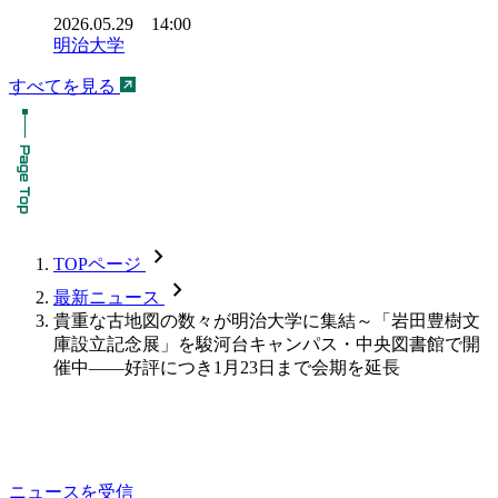
2026.05.29 14:00
明治大学
すべてを見る
chevron_forward
TOPページ
chevron_forward
最新ニュース
貴重な古地図の数々が明治大学に集結～「岩田豊樹文
庫設立記念展」を駿河台キャンパス・中央図書館で開
催中――好評につき1月23日まで会期を延長
ニュースを受信