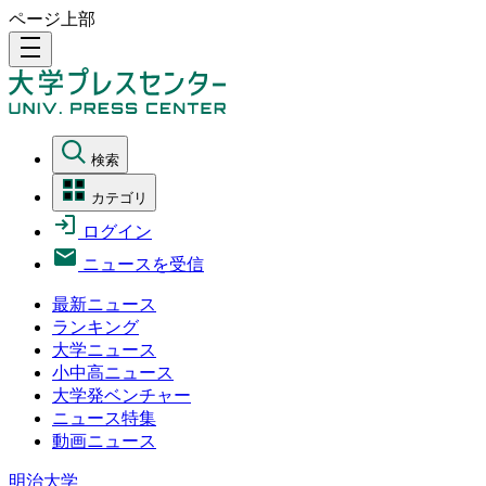
ページ上部
density_medium
検索
カテゴリ
ログイン
ニュースを受信
最新ニュース
ランキング
大学ニュース
小中高ニュース
大学発ベンチャー
ニュース特集
動画ニュース
明治大学