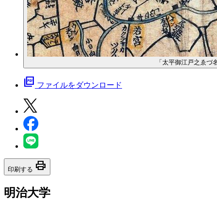
「太平御江戸之ゑづ
picture_as_pdf
ファイルをダウンロード
print
印刷する
明治大学