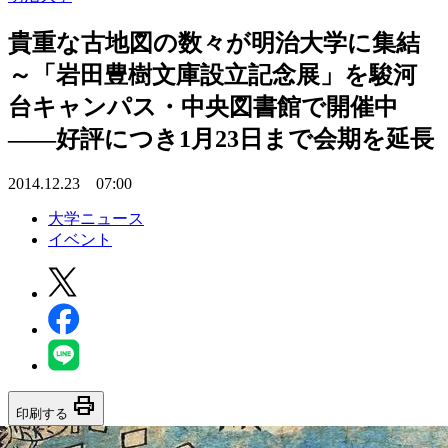
貴重な古地図の数々が明治大学に集結
～「岩田豊樹文庫設立記念展」を駿河
台キャンパス・中央図書館で開催中
――好評につき1月23日まで会期を延長
2014.12.23 07:00
大学ニュース
イベント
print
印刷する