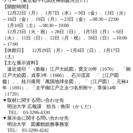
ラリー （東京都千代田区神田駿河台1-1）
【開館時間】
12月22日（月）、1月7日（水）～9日（金）、13日（火）
～16日（金）、19日（月）～23日（金）→08:30～22:00
1月10日（土）→08:30～19:00
12月23日（火・祝）～28日（日）、1月5日（月）～6日
（火）、11日（日）、12日（月・祝）、18日（日）→10:00
～17:00
【休館日】 12月29日（月）～1月4日（日）、1月17日
（土）
【主な展示資料】
遠近道印「（新板）江戸大絵図」寛文10年（1670）、「御
江戸大絵図」貞享3年（1686）、石川流宣 「［江戸図
鑑］」、桂川甫周「萬国地球全図」、「［江戸図］」元禄4
年（1691）、「太平御江戸之ゑづ名所附ケ」享保14年
（1729）
▼取材に関する問い合わせ先
明治大学 広報課 担当：角田（かくだ）
TEL: 03-3296-4330
▼展示会に関する問い合わせ先
明治大学 図書館総務事務室
TEL: 03-3296-4242