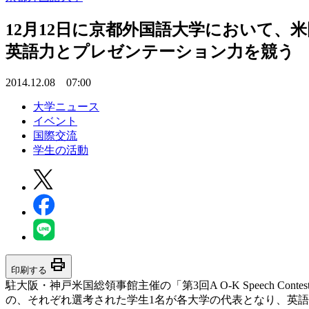
12月12日に京都外国語大学において、米国総
英語力とプレゼンテーション力を競う
2014.12.08 07:00
大学ニュース
イベント
国際交流
学生の活動
print
印刷する
駐大阪・神戸米国総領事館主催の「第3回A O-K Speech 
の、それぞれ選考された学生1名が各大学の代表となり、英語力およびプレゼン