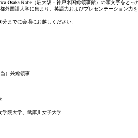
rica
O
saka
K
obe（駐大阪・神戸米国総領事館）の頭文字をと
、京都外国語大学に集まり、英語力およびプレゼンテーション力
50分までに会場にお越しください。
）
当）兼総領事
学
女学院大学、武庫川女子大学