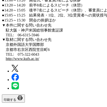
●13:00～13:20 開会式・審査員3名による挨拶
●13:20～14:20 前半8名によるスピーチ（休憩）
●14:20～15:05 後半7名によるスピーチ（休憩）、審査員
●15:05～15:25 結果発表・1位、2位、3位受賞者への賞状授
●15:25～15:30 閉会の挨拶ほか
▼本件に関する問い合わせ先
駐大阪・神戸米国総領事館査証課
TEL: 06-6315-5946
▼取材に関する問い合わせ先
京都外国語大学国際部
京都市右京区西院笠目町6
TEL: 075-322-6043
http://www.kufs.ac.jp/
print
印刷する