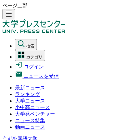
ページ上部
density_medium
検索
カテゴリ
ログイン
ニュースを受信
最新ニュース
ランキング
大学ニュース
小中高ニュース
大学発ベンチャー
ニュース特集
動画ニュース
京都外国語大学