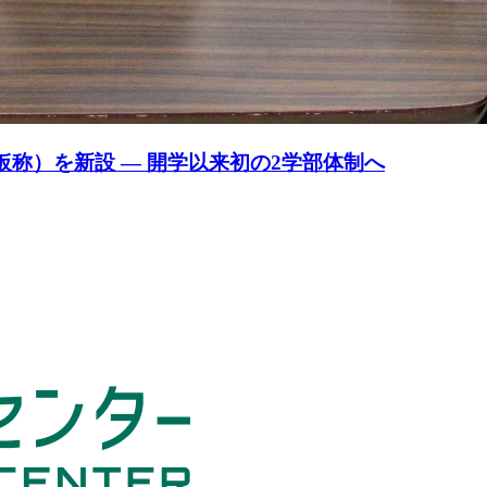
仮称）を新設 — 開学以来初の2学部体制へ