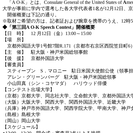
「A O-K」とは、Consulate General of the United States of
A
me
大学が事前に学内で選考した各大学代表者1名が12月12日
開催概要は下記の通り。
※取材ご希望の方は、記者証および腕章を携帯のうえ、12時
◆「第三回A O-K Speech Contest」開催概要
【日 時】 12 月12日（金）13:00～15:00
【場 所】
京都外国語大学1号館7階R.171（京都市右京区西院笠目町6
【主 催】 駐大阪・神戸米国総領事館
【後 援】 京都外国語大学
【審査員】
スティーブン S．マロニー 駐日米国大使館公使（領事担
アレン・グリーンバーグ 駐大阪・神戸米国総領事
小山田真（シン・コヤマダ） ハリウッド俳優
【コンテスト出場大学】
（京都）京都大学、同志社大学、立命館大学、京都外国語大
（大阪）大阪大学、関西大学、関西外国語大学、近畿大学
（兵庫）神戸市外国語大学、関西学院大学、甲南大学、神戸
（島根）島根大学
（岡山）岡山大学
【スケジュール】