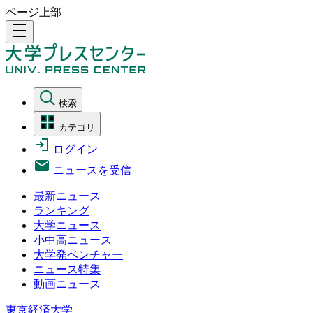
ページ上部
density_medium
検索
カテゴリ
ログイン
ニュースを受信
最新ニュース
ランキング
大学ニュース
小中高ニュース
大学発ベンチャー
ニュース特集
動画ニュース
東京経済大学