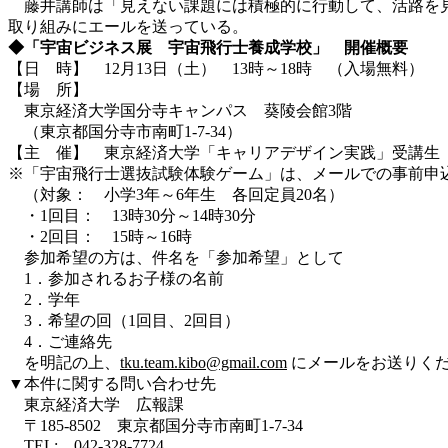
藤井講師は「見えない課題には積極的に行動して、活路を見
取り組みにエールを送っている。
◆「宇宙ビジネス展 宇宙飛行士養成学校」 開催概要
【日 時】 12月13日（土） 13時～18時 （入場無料）
【場 所】
東京経済大学国分寺キャンパス 葵陵会館3階
（東京都国分寺市南町1-7-34）
【主 催】 東京経済大学「キャリアデザイン実践」受講生
※「宇宙飛行士選抜試験体験ゲーム」は、メールでの事前申
（対象： 小学3年～6年生 各回定員20名）
・1回目： 13時30分～14時30分
・2回目： 15時～16時
参加希望の方は、件名を「参加希望」として
1．参加されるお子様の名前
2．学年
3．希望の回（1回目、2回目）
4．ご連絡先
を明記の上、
tku.team.kibo@gmail.com
にメールをお送りく
▼本件に関する問い合わせ先
東京経済大学 広報課
〒185-8502 東京都国分寺市南町1-7-34
TEL: 042-328-7724