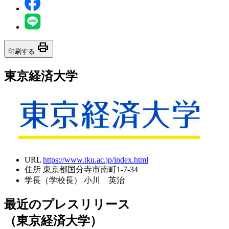
print
印刷する
東京経済大学
URL
https://www.tku.ac.jp/index.html
住所
東京都国分寺市南町1-7-34
学長（学校長）
小川 英治
最近のプレスリリース
（東京経済大学）