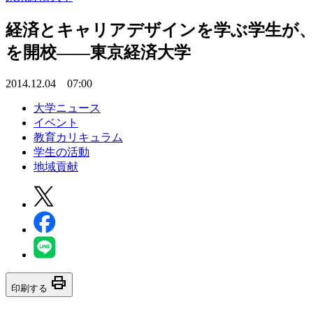
経済とキャリアデザインを学ぶ学生が、
を開校――東京経済大学
2014.12.04 07:00
大学ニュース
イベント
教育カリキュラム
学生の活動
地域貢献
print
印刷する