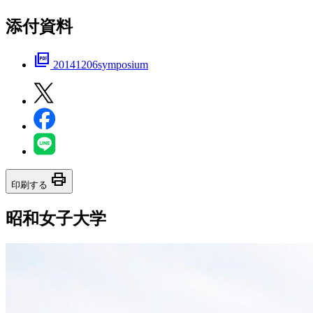
添付資料
picture_as_pdf
20141206symposium
print
印刷する
昭和女子大学