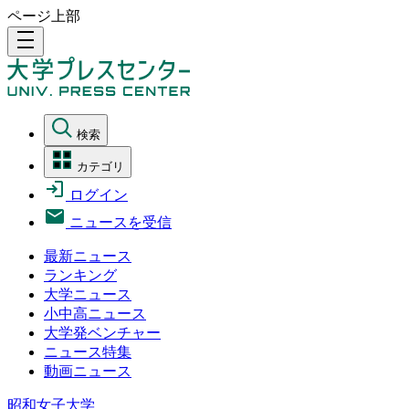
ページ上部
density_medium
検索
カテゴリ
ログイン
ニュースを受信
最新ニュース
ランキング
大学ニュース
小中高ニュース
大学発ベンチャー
ニュース特集
動画ニュース
昭和女子大学