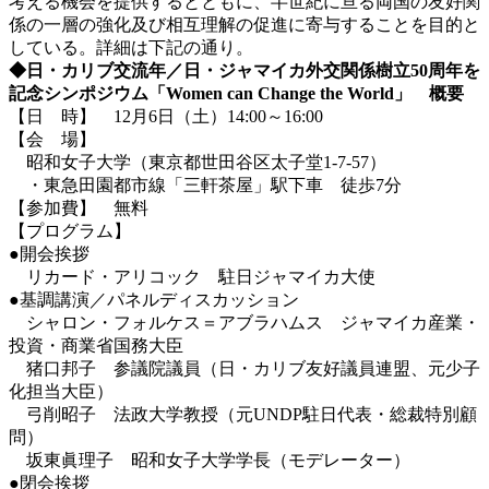
考える機会を提供するとともに、半世紀に亘る両国の友好関
係の一層の強化及び相互理解の促進に寄与することを目的と
している。詳細は下記の通り。
◆日・カリブ交流年／日・ジャマイカ外交関係樹立50周年を
記念シンポジウム「Women can Change the World」 概要
【日 時】 12月6日（土）14:00～16:00
【会 場】
昭和女子大学（東京都世田谷区太子堂1-7-57）
・東急田園都市線「三軒茶屋」駅下車 徒歩7分
【参加費】 無料
【プログラム】
●開会挨拶
リカード・アリコック 駐日ジャマイカ大使
●基調講演／パネルディスカッション
シャロン・フォルケス＝アブラハムス ジャマイカ産業・
投資・商業省国務大臣
猪口邦子 参議院議員（日・カリブ友好議員連盟、元少子
化担当大臣）
弓削昭子 法政大学教授（元UNDP駐日代表・総裁特別顧
問）
坂東眞理子 昭和女子大学学長（モデレーター）
●閉会挨拶