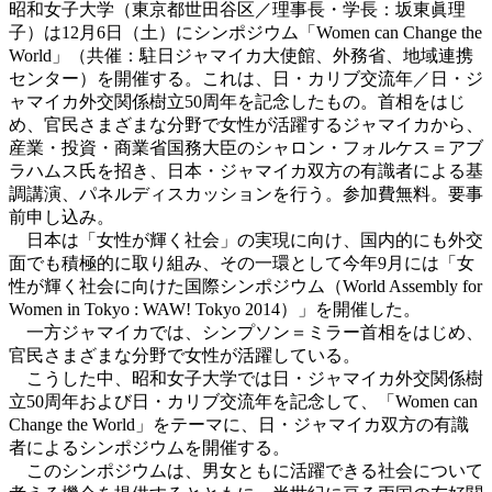
昭和女子大学（東京都世田谷区／理事長・学長：坂東眞理
子）は12月6日（土）にシンポジウム「Women can Change the
World」（共催：駐日ジャマイカ大使館、外務省、地域連携
センター）を開催する。これは、日・カリブ交流年／日・ジ
ャマイカ外交関係樹立50周年を記念したもの。首相をはじ
め、官民さまざまな分野で女性が活躍するジャマイカから、
産業・投資・商業省国務大臣のシャロン・フォルケス＝アブ
ラハムス氏を招き、日本・ジャマイカ双方の有識者による基
調講演、パネルディスカッションを行う。参加費無料。要事
前申し込み。
日本は「女性が輝く社会」の実現に向け、国内的にも外交
面でも積極的に取り組み、その一環として今年9月には「女
性が輝く社会に向けた国際シンポジウム（World Assembly for
Women in Tokyo : WAW! Tokyo 2014）」を開催した。
一方ジャマイカでは、シンプソン＝ミラー首相をはじめ、
官民さまざまな分野で女性が活躍している。
こうした中、昭和女子大学では日・ジャマイカ外交関係樹
立50周年および日・カリブ交流年を記念して、「Women can
Change the World」をテーマに、日・ジャマイカ双方の有識
者によるシンポジウムを開催する。
このシンポジウムは、男女ともに活躍できる社会について