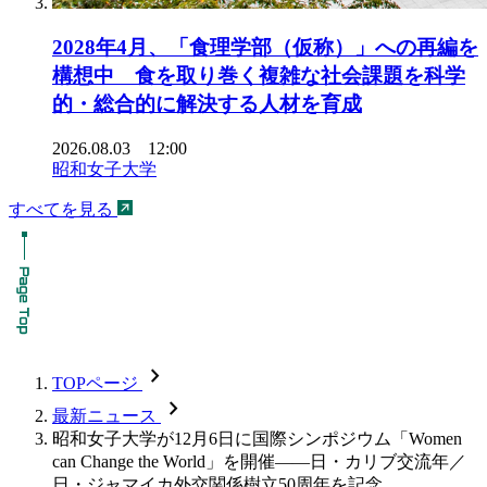
2028年4月、「食理学部（仮称）」への再編を
構想中 食を取り巻く複雑な社会課題を科学
的・総合的に解決する人材を育成
2026.08.03 12:00
昭和女子大学
すべてを見る
chevron_forward
TOPページ
chevron_forward
最新ニュース
昭和女子大学が12月6日に国際シンポジウム「Women
can Change the World」を開催――日・カリブ交流年／
日・ジャマイカ外交関係樹立50周年を記念