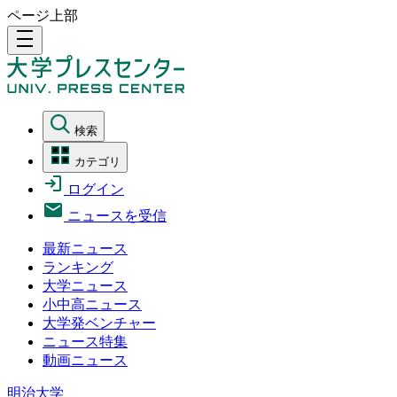
ページ上部
density_medium
検索
カテゴリ
ログイン
ニュースを受信
最新ニュース
ランキング
大学ニュース
小中高ニュース
大学発ベンチャー
ニュース特集
動画ニュース
明治大学