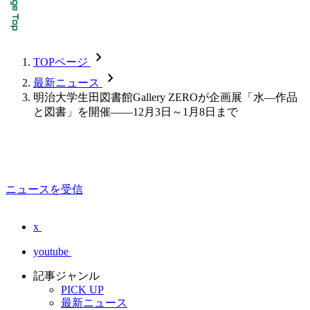
chevron_forward
TOPページ
chevron_forward
最新ニュース
明治大学生田図書館Gallery ZEROが企画展「水―作品
と図書」を開催――12月3日～1月8日まで
ニュースを受信
x
youtube
記事ジャンル
PICK UP
最新ニュース