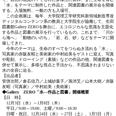
「水」をテーマに制作した作品と、関連図書の展示会を開催
する。入場無料、一般の方も入場可。
この企画展は、毎年、大学院理工学研究科新領域創造専攻
ディジタルコンテンツ系の教員と大学院生が協働して、生田
図書館Gallery ZEROを舞台に、エコロジカルな意識を主題化
する作品と図書の展示を行っているもの。これまで、「川か
ら海へ」「動物のいのち」「岩、石、砂」などをテーマに開
催してきた。
今年のテーマは、生命のすべてをつらぬき流れる「水」。
写真家の赤阪友昭と美術家の中村絵美をゲストに迎え、写真
や彫刻、ドローイング（素描）などの作品の他、関連図書を
併せて展示し、多様な視点と手法から、不思議きわまりない
水の全容に迫る。
【出品者】
管啓次郎／倉石信乃／上城紗葉子／孫沛艾／山本大樹／赤阪
友昭（写真家）／中村絵美（美術家）
◆Gallery ZERO「水―作品と図書」開催概要
【日 時】
12月3日（水）～1月8日（木）
平日／9:00～19:00、土曜／9:00～18:30
日曜・祝日、12月24日（水）～27日（土）、1月5日（月）