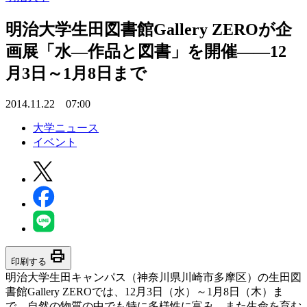
明治大学生田図書館Gallery ZEROが企
画展「水―作品と図書」を開催――12
月3日～1月8日まで
2014.11.22 07:00
大学ニュース
イベント
print
印刷する
明治大学生田キャンパス（神奈川県川崎市多摩区）の生田図
書館Gallery ZEROでは、12月3日（水）～1月8日（木）ま
で、自然の物質の中でも特に多様性に富み、また生命を育む