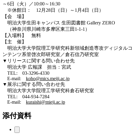
～6日（火）／10:00～16:30
※休館日： 12月28日（日）～1月4日（日）
【会 場】
明治大学生田キャンパス 生田図書館 Gallery ZERO
（神奈川県川崎市多摩区東三田1-1-1）
【入場料】 無料
【主 催】
明治大学大学院理工学研究科新領域創造専攻ディジタルコ
ンテンツ系管啓次郎研究室／倉石信乃研究室
▼リリースに関する問い合わせ先
明治大学 広報課 担当：宮武
TEL: 03-3296-4330
E-mail:
koho@mics.meiji.ac.jp
▼展示に関する問い合わせ先
明治大学大学院理工学研究科倉石研究室
TEL: 044-934-7284
E-mail:
kuraishi@mieji.ac.jp
添付資料