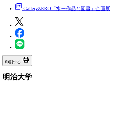
picture_as_pdf
GalleryZERO「水ー作品と図書」企画展
print
印刷する
明治大学