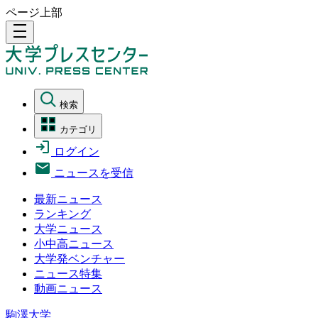
ページ上部
density_medium
検索
カテゴリ
ログイン
ニュースを受信
最新ニュース
ランキング
大学ニュース
小中高ニュース
大学発ベンチャー
ニュース特集
動画ニュース
駒澤大学