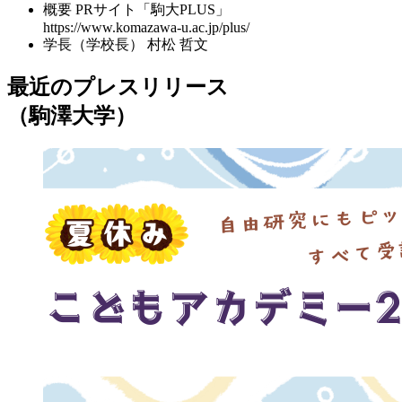
概要
PRサイト「駒大PLUS」
https://www.komazawa-u.ac.jp/plus/
学長（学校長）
村松 哲文
最近のプレスリリース
（駒澤大学）