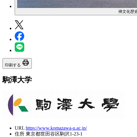
禅文化歴史
print
印刷する
駒澤大学
URL
https://www.komazawa-u.ac.jp/
住所
東京都世田谷区駒沢1-23-1