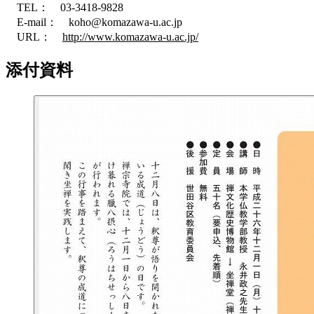
TEL： 03-3418-9828
E-mail： koho@komazawa-u.ac.jp
URL：
http://www.komazawa-u.ac.jp/
添付資料