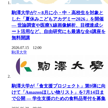
駒澤大学が7～8月に小・中・高校生を対象と
した「夏休みこどもアカデミー2026」を開催
— 世論調査や医療X線画像解析、目標達成シ
ート活用など、自由研究にも最適な全4講座を
無料開講
2026.07.15 12:00
駒澤大学
駒澤大学が「食支援プロジェクト」第9弾に向
けて「Amazonほしい物リスト」を7月14日ま
で公開 ― 学生支援のための食料品寄付を募集