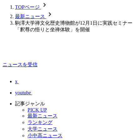
chevron_forward
TOPページ
chevron_forward
最新ニュース
駒澤大学禅文化歴史博物館が12月1日に実践セミナー
「釈尊の悟りと坐禅体験」を開催
ニュースを受信
x
youtube
記事ジャンル
PICK UP
最新ニュース
ランキング
大学ニュース
小中高ニュース