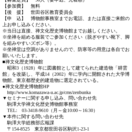
【参加費】 無料
【後 援】 世田谷区教育委員会
【申 込】 博物館事務室までお電話、または直接ご来館の
上お申し込みください。
※当日は直接、禅文化歴史博物館までお越しください。
※坐禅を組める服装でご参加ください（脱ぎやすい靴下、脚
を組みやすいズボン等）。
※坐禅堂は空調がありませんので、防寒等の用意は各自でお
願いいたします。
■禅文化歴史博物館
昭和3（1928）年に図書館として建てられた建造物「耕雲
館」を改築し、平成14（2002）年に学内に開館された大学博
物館。東京都歴史的建造物に選定されている。
●禅文化歴史博物館HP
http://www.komazawa-u.ac.jp/cms/zenbunka
▼セミナーに関する申し込み、問い合わせ先
駒澤大学禅文化歴史博物館事務室
TEL: 03-3418-9610（月～金10:00～16:30）
▼本件に関する問い合わせ先
駒澤大学総務部広報課
〒154-8525 東京都世田谷区駒沢1-23-1