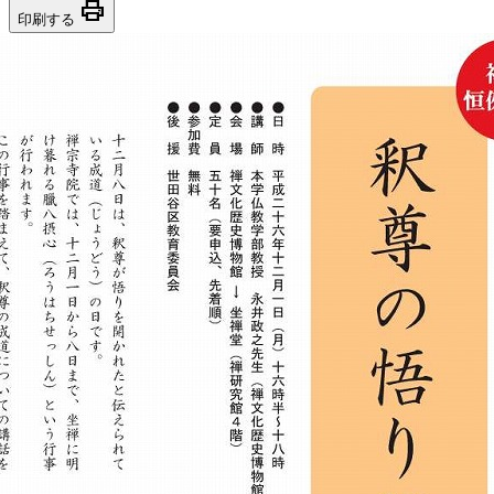
print
印刷する