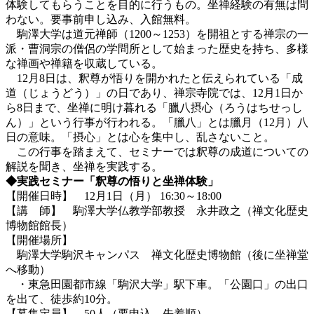
体験してもらうことを目的に行うもの。坐禅経験の有無は問
わない。要事前申し込み、入館無料。
駒澤大学は道元禅師（1200～1253）を開祖とする禅宗の一
派・曹洞宗の僧侶の学問所として始まった歴史を持ち、多様
な禅画や禅籍を収蔵している。
12月8日は、釈尊が悟りを開かれたと伝えられている「成
道（じょうどう）」の日であり、禅宗寺院では、12月1日か
ら8日まで、坐禅に明け暮れる「臘八摂心（ろうはちせっし
ん）」という行事が行われる。「臘八」とは臘月（12月）八
日の意味。「摂心」とは心を集中し、乱さないこと。
この行事を踏まえて、セミナーでは釈尊の成道についての
解説を聞き、坐禅を実践する。
◆実践セミナー「釈尊の悟りと坐禅体験」
【開催日時】 12月1日（月） 16:30～18:00
【講 師】 駒澤大学仏教学部教授 永井政之（禅文化歴史
博物館館長）
【開催場所】
駒澤大学駒沢キャンパス 禅文化歴史博物館（後に坐禅堂
へ移動）
・東急田園都市線「駒沢大学」駅下車。「公園口」の出口
を出て、徒歩約10分。
【募集定員】 50人（要申込、先着順）