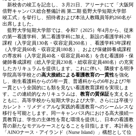
新校舎の竣工を記念し、３月21日、アリーナにて「大阪阿
倍野キャンパス総合整備計画 第二期 藍野大学短期大学部
竣工式」を挙行し、招待者および本法人教職員等約260名が
出席しました。
藍野大学短期大学部では、令和7（2025）年4月から、従来
の第一看護学科、第二看護学科に加え、新設の看護学科2年
課程（入学定員130名・収容定員260名）、看護学科3年課程
（入学定員60名・収容定員180名）、および保健師養成課程
の専攻科（入学定員40名・収容定員40名）を含む看護師・保
健師養成課程（総入学定員230名・総収容定員480名）の充実
したカリキュラムを提供します。これに伴い、隣接する明浄
学院高等学校との
高大接続による看護教育の一貫性
を強化
し、衛生看護科からの5年一貫、普通科からの6年および7年
一貫という全国的にも類を見ない看護教育課程を実現しま
す。この連続的なカリキュラムは、
教育の質保証
を支えると
ともに、高等学校から短期大学および大学、さらには卒後リ
カレント・リメディアルな実践的看護教育へのシームレスな
移行を可能とします。同一キャンパス内における高大接続一
貫教育は、学生の主体性を育む環境を提供し、日本の看護教
育の新たなモデルケースとなることを目指します。本計画を
「AINOナース・アイランド（Nurse Island）」構想として位