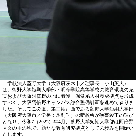
学校法人藍野大学（大阪府茨木市／理事長：小山英夫）
は、藍野大学短期大学部・明浄学院高等学校の教育環境の充
実および大阪阿倍野の地に看護・保健系人材養成拠点を形成
すべく、大阪阿倍野キャンパス総合整備計画を進めて参りま
した。そしてこの度、第二期計画である藍野大学短期大学部
（大阪府大阪市／学長：足利学）の新校舎が無事竣工の運び
となり、令和7（2025）年4月、藍野大学短期大学部は阿倍野
区文の里の地で、新たな教育研究拠点としての歩みを開始い
たします。