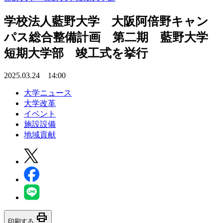
学校法人藍野大学 大阪阿倍野キャン
パス総合整備計画 第二期 藍野大学
短期大学部 竣工式を挙行
2025.03.24 14:00
大学ニュース
大学改革
イベント
施設設備
地域貢献
print
印刷する