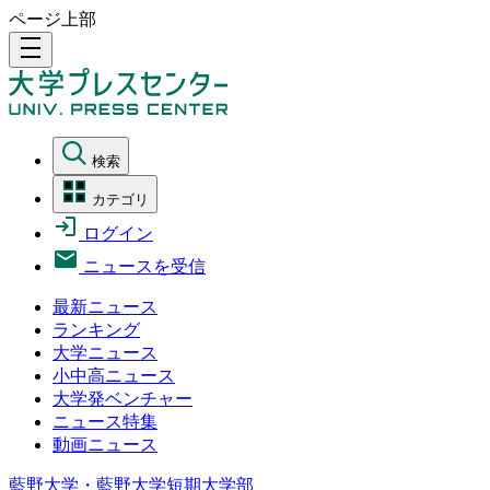
ページ上部
density_medium
検索
カテゴリ
ログイン
ニュースを受信
最新ニュース
ランキング
大学ニュース
小中高ニュース
大学発ベンチャー
ニュース特集
動画ニュース
藍野大学・藍野大学短期大学部