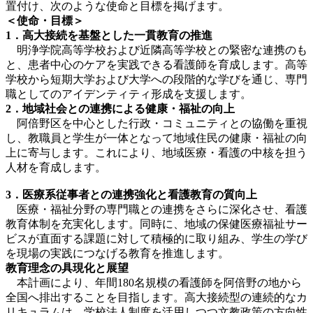
置付け、次のような使命と目標を掲げます。
＜使命・目標＞
1
．高大接続を基盤とした一貫教育の推進
明浄学院高等学校および近隣高等学校との緊密な連携のも
と、患者中心のケアを実践できる看護師を育成します。高等
学校から短期大学および大学への段階的な学びを通じ、専門
職としてのアイデンティティ形成を支援します。
2
．地域社会との連携による健康・福祉の向上
阿倍野区を中心とした行政・コミュニティとの協働を重視
し、教職員と学生が一体となって地域住民の健康・福祉の向
上に寄与します。これにより、地域医療・看護の中核を担う
人材を育成します。
3
．医療系従事者との連携強化と看護教育の質向上
医療・福祉分野の専門職との連携をさらに深化させ、看護
教育体制を充実化します。同時に、地域の保健医療福祉サー
ビスが直面する課題に対して積極的に取り組み、学生の学び
を現場の実践につなげる教育を推進します。
教育理念の具現化と展望
本計画により、年間180名規模の看護師を阿倍野の地から
全国へ排出することを目指します。高大接続型の連続的なカ
リキュラムは、学校法人制度を活用しつつ文教政策の方向性