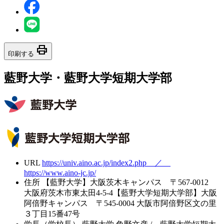
print
印刷する
藍野大学・藍野大学短期大学部
URL
https://univ.aino.ac.jp/index2.php ／
https://www.aino-jc.jp/
住所
【藍野大学】大阪茨木キャンパス 〒567-0012
大阪府茨木市東太田4-5-4【藍野大学短期大学部】大阪
阿倍野キャンパス 〒545-0004 大阪市阿倍野区文の里
３丁目15番47号