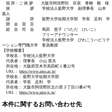
祝 辞・ご 挨 拶 大阪市阿倍野区 区長 青柳 毅 様
挨 拶 学校法人藍野大学 副理事長 山本
嘉人
謝 辞 藍野大学短期大学部 学長 足利 学
閉 会 宣 言
総 合 司 会 蔦田 恵子（つただ けいこ）
フリーアナウンサー
学校法人藍野大学 びわこリハビリテ
ーション専門職大学 客員教授
【学校概要】
学校名： 学校法人藍野大学
代表者： 理事長 小山 英夫
所在地： 大阪府茨木市高田町１番22号
URL：
https://www.aino.ac.jp/
学校名： 藍野大学短期大学部
代表者： 学長 足利 学
所在地： 大阪市阿倍野区文の里３丁目15番47号
URL：
https://www.aino-jc.jp/
本件に関するお問い合わせ先