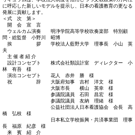
に呼応した新しいモデルを提示し、日本の看護教育の更なる
発展に貢献します。
＜式 次 第＞
開 会 宣 言
ウェルカム演奏 明浄学院高等学校吹奏楽部 特別顧
問・総監督 小野川 昭博
挨 拶 学校法人藍野大学 理事長 小山 英
夫
主 催 者 紹 介
設計コンセプト 株式会社類設計室 ディレクター 小
林 有吾 様
演出コンセプト 花人 赤井 勝 様
祝 辞 大阪府知事 吉村 洋文 様
大阪市長 横山 英幸 様
参議院議員 石田 昌宏 様
参議院議員 友納 理緒 様
公益社団法人日本看護協会 会長 高
橋 弘枝 様
日本私立学校振興・共済事業団 理事
長 福原 紀彦 様
来 賓 紹 介