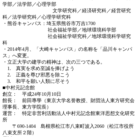
学部／法学部／心理学部
文学研究科／経済研究科／経営研究
科／法学研究科／心理学研究科
・熊谷キャンパス：埼玉県熊谷市万吉1700
社会福祉学部／地球環境科学部
社会福祉学研究科／地球環境科学研究
科
・2014年4月、「大崎キャンパス」の名称を「品川キャンパ
ス」へ変更。
・立正大学の建学の精神は、次の三つである。
1. 真実を求め至誠を捧げよう
2. 正義を尊び邪悪を除こう
3. 和平を願い人類に尽そう
■中村元記念館
創立： 平成24年10月10日
館長： 前田專學（東京大学名誉教授、財団法人東方研究会
理事長、東方学院長）
運営： 特定非営利活動法人中村元記念館東洋思想文化研究
所
〒690-1404 島根県松江市八束町波入2060（松江市役所
八束支所２階）