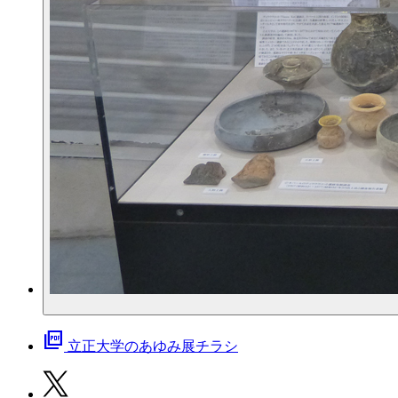
picture_as_pdf
立正大学のあゆみ展チラシ