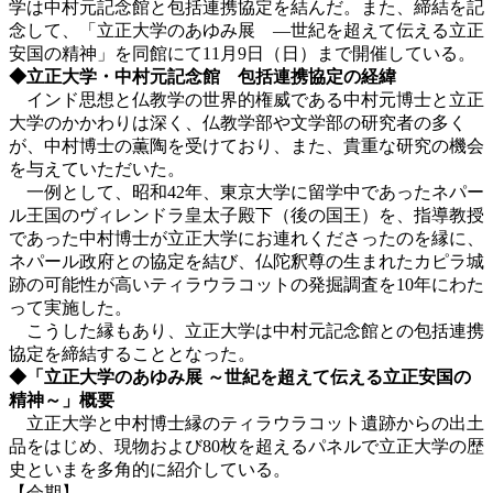
学は中村元記念館と包括連携協定を結んだ。また、締結を記
念して、「立正大学のあゆみ展 ―世紀を超えて伝える立正
安国の精神」を同館にて11月9日（日）まで開催している。
◆立正大学・中村元記念館 包括連携協定の経緯
インド思想と仏教学の世界的権威である中村元博士と立正
大学のかかわりは深く、仏教学部や文学部の研究者の多く
が、中村博士の薫陶を受けており、また、貴重な研究の機会
を与えていただいた。
一例として、昭和42年、東京大学に留学中であったネパー
ル王国のヴィレンドラ皇太子殿下（後の国王）を、指導教授
であった中村博士が立正大学にお連れくださったのを縁に、
ネパール政府との協定を結び、仏陀釈尊の生まれたカピラ城
跡の可能性が高いティラウラコットの発掘調査を10年にわた
って実施した。
こうした縁もあり、立正大学は中村元記念館との包括連携
協定を締結することとなった。
◆「立正大学のあゆみ展 ～世紀を超えて伝える立正安国の
精神～」概要
立正大学と中村博士縁のティラウラコット遺跡からの出土
品をはじめ、現物および80枚を超えるパネルで立正大学の歴
史といまを多角的に紹介している。
【会期】