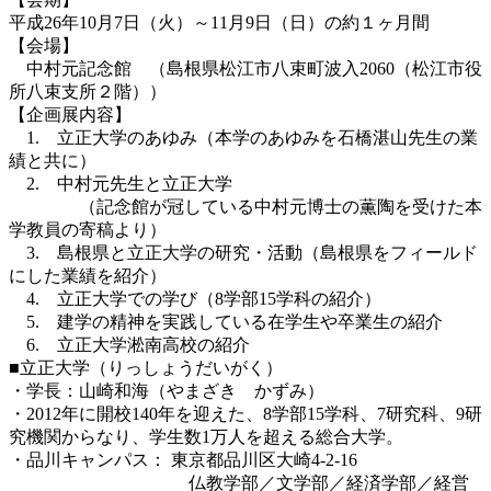
平成26年10月7日（火）～11月9日（日）の約１ヶ月間
【会場】
中村元記念館 （島根県松江市八束町波入2060（松江市役
所八束支所２階））
【企画展内容】
1. 立正大学のあゆみ（本学のあゆみを石橋湛山先生の業
績と共に）
2. 中村元先生と立正大学
（記念館が冠している中村元博士の薫陶を受けた本
学教員の寄稿より）
3. 島根県と立正大学の研究・活動（島根県をフィールド
にした業績を紹介）
4. 立正大学での学び（8学部15学科の紹介）
5. 建学の精神を実践している在学生や卒業生の紹介
6. 立正大学淞南高校の紹介
■立正大学（りっしょうだいがく）
・学長：山崎和海（やまざき かずみ）
・2012年に開校140年を迎えた、8学部15学科、7研究科、9研
究機関からなり、学生数1万人を超える総合大学。
・品川キャンパス： 東京都品川区大崎4-2-16
仏教学部／文学部／経済学部／経営