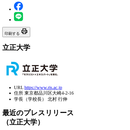
print
印刷する
立正大学
URL
https://www.ris.ac.jp
住所
東京都品川区大崎4-2-16
学長（学校長）
北村 行伸
最近のプレスリリース
（立正大学）