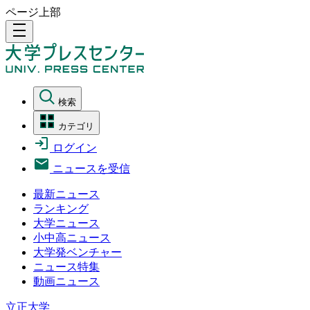
ページ上部
density_medium
検索
カテゴリ
ログイン
ニュースを受信
最新ニュース
ランキング
大学ニュース
小中高ニュース
大学発ベンチャー
ニュース特集
動画ニュース
立正大学