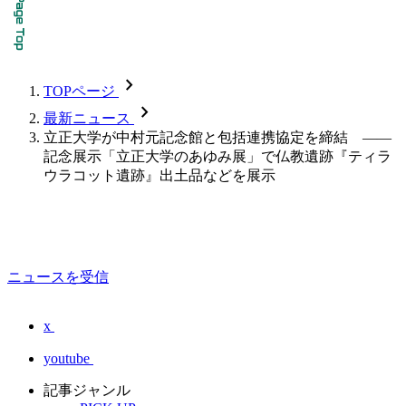
chevron_forward
TOPページ
chevron_forward
最新ニュース
立正大学が中村元記念館と包括連携協定を締結 ――
記念展示「立正大学のあゆみ展」で仏教遺跡『ティラ
ウラコット遺跡』出土品などを展示
ニュースを受信
x
youtube
記事ジャンル