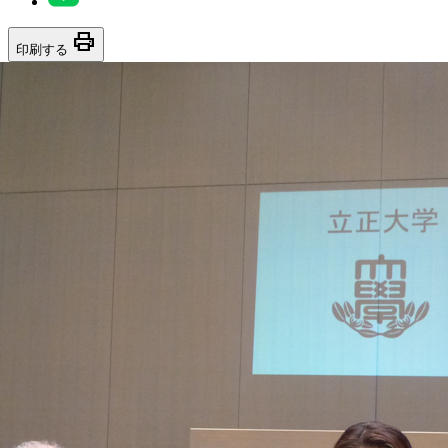
print
印刷する