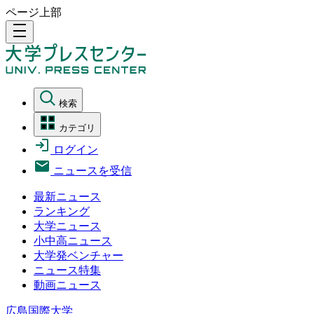
ページ上部
density_medium
検索
カテゴリ
ログイン
ニュースを受信
最新ニュース
ランキング
大学ニュース
小中高ニュース
大学発ベンチャー
ニュース特集
動画ニュース
広島国際大学