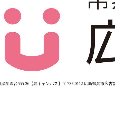
学園台555-36【呉キャンパス】 〒737-0112 広島県呉市広古新開