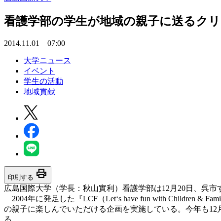
看護学部の学生が地域の親子に送るクリ
2014.11.01 07:00
大学ニュース
イベント
学生の活動
地域貢献
print
印刷する
広島国際大学（学長：秋山實利）看護学部は12月20日、呉
2004年に発足した『LCF（Let‘s have fun with 
の親子に楽しんでいただける企画を実施している。今年も12
る。