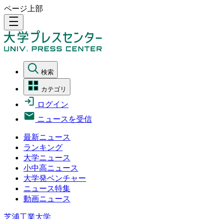
ページ上部
density_medium
検索
カテゴリ
ログイン
ニュースを受信
最新ニュース
ランキング
大学ニュース
小中高ニュース
大学発ベンチャー
ニュース特集
動画ニュース
芝浦工業大学