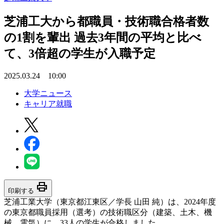
芝浦工大から都職員・技術職合格者数
の1割を輩出 過去3年間の平均と比べ
て、3倍超の学生が入職予定
2025.03.24 10:00
大学ニュース
キャリア就職
print
印刷する
芝浦工業大学（東京都江東区／学長 山田 純）は、2024年度
の東京都職員採用（選考）の技術職区分（建築、土木、機
械、電気）に、33人の学生が合格しました。