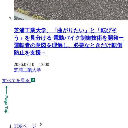
芝浦工業大学、「曲がりたい」と「転びそ
う」を見分ける 電動バイク制御技術を開発ー
運転者の意図を理解し、必要なときだけ転倒
防止を支援－
2026.07.10 13:00
芝浦工業大学
すべてを見る
chevron_forward
TOPページ