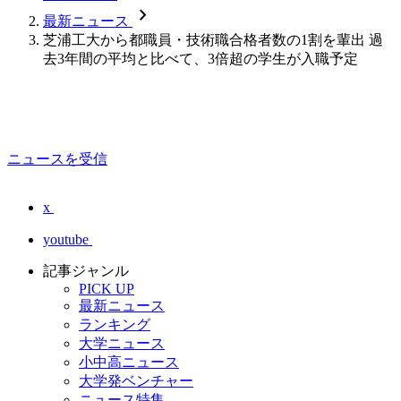
chevron_forward
最新ニュース
芝浦工大から都職員・技術職合格者数の1割を輩出 過
去3年間の平均と比べて、3倍超の学生が入職予定
ニュースを受信
x
youtube
記事ジャンル
PICK UP
最新ニュース
ランキング
大学ニュース
小中高ニュース
大学発ベンチャー
ニュース特集