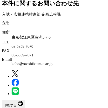
本件に関するお問い合わせ先
入試・広報連携推進部 企画広報課
立岩
住所
東京都江東区豊洲3-7-5
TEL
03-5859-7070
FAX
03-5859-7071
E-mail
koho@ow.shibaura-it.ac.jp
print
印刷する