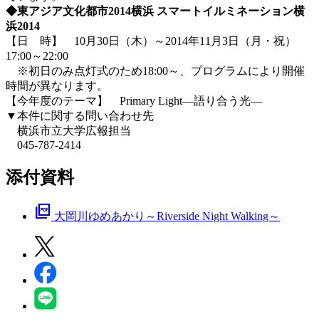
◆東アジア文化都市2014横浜 スマートイルミネーション横
浜2014
【日 時】 10月30日（木）～2014年11月3日（月・祝）
17:00～22:00
※初日のみ点灯式のため18:00～、プログラムにより開催
時間が異なります。
【今年度のテーマ】 Primary Light―語り合う光―
▼本件に関する問い合わせ先
横浜市立大学広報担当
045-787-2414
添付資料
picture_as_pdf
大岡川ゆめあかり～Riverside Night Walking～