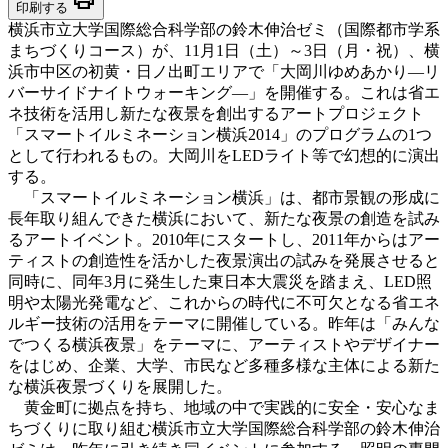
印刷する
横浜市立大学国際総合科学部の鈴木伸治ゼミ（国際都市学系
まちづくりコース）が、11月1日（土）～3日（月・祝）、横
浜市中区の初黄・日ノ出町エリアで「大岡川ゆめあかり―リ
バーサイドナイトウォーキング―」を開催する。これは省エ
ネ技術を活用し新たな夜景を創出するアートプロジェクト
「スマートイルミネーション横浜2014」のプログラムの1つ
として行われるもの。大岡川をLEDライト等で幻想的に演出
する。
「スマートイルミネーション横浜」は、都市景観の形成に
長年取り組んできた横浜において、新たな夜景の創造を試み
るアートイベント。2010年にスタートし、2011年からはアー
ティストの創造性を活かした夜景演出の試みを発展させると
同時に、同年3月に発生した東日本大震災を踏まえ、LED照
明や太陽光発電など、これからの時代に不可欠となる省エネ
ルギー技術の活用をテーマに開催している。昨年は「みんな
でつくる横浜夜景」をテーマに、アーティストやデザイナー
をはじめ、企業、大学、市民など多種多様な主体による新た
な横浜夜景づくりを展開した。
黄金町に拠点を持ち、地域の中で実践的に安全・安心なま
ちづくりに取り組む横浜市立大学国際総合科学部の鈴木伸治