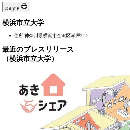
print
印刷する
横浜市立大学
住所
神奈川県横浜市金沢区瀬戸22-2
最近のプレスリリース
（横浜市立大学）