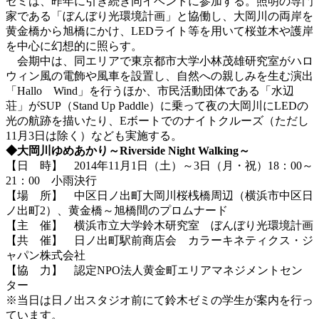
ゼミは、昨年に引き続き同イベントに参加する。照明の専門
家である「ぼんぼり光環境計画」と協働し、大岡川の両岸を
黄金橋から旭橋にかけ、LEDライト等を用いて桜並木や護岸
を中心に幻想的に照らす。
会期中は、同エリアで東京都市大学小林茂雄研究室がハロ
ウィン風の電飾や風車を設置し、自然への親しみを生む演出
「Hallo Wind」を行うほか、市民活動団体である「水辺
荘」がSUP（Stand Up Paddle）に乗って夜の大岡川にLEDの
光の航跡を描いたり、Eボートでのナイトクルーズ（ただし
11月3日は除く）なども実施する。
◆大岡川ゆめあかり～Riverside Night Walking～
【日 時】 2014年11月1日（土）～3日（月・祝）18：00～
21：00 小雨決行
【場 所】 中区日ノ出町大岡川桜桟橋周辺（横浜市中区日
ノ出町2）、黄金橋～旭橋間のプロムナード
【主 催】 横浜市立大学鈴木研究室 ぼんぼり光環境計画
【共 催】 日ノ出町駅前商店会 カラーキネティクス・ジ
ャパン株式会社
【協 力】 認定NPO法人黄金町エリアマネジメントセン
ター
※当日は日ノ出スタジオ前にて鈴木ゼミの学生が案内を行っ
ています。