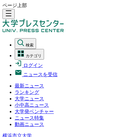
ページ上部
density_medium
検索
カテゴリ
ログイン
ニュースを受信
最新ニュース
ランキング
大学ニュース
小中高ニュース
大学発ベンチャー
ニュース特集
動画ニュース
横浜市立大学