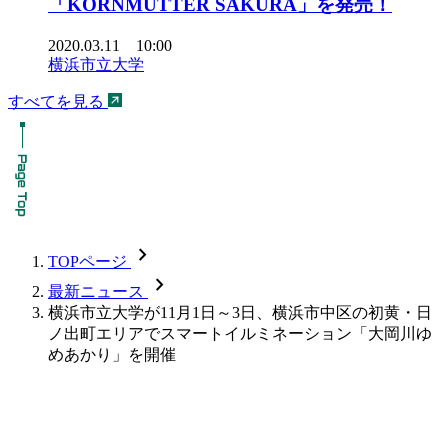
「KORNMUTTER SAKURA」を発売！
2020.03.11 10:00
横浜市立大学
すべてを見る
chevron_forward
TOPページ
chevron_forward
最新ニュース
横浜市立大学が11月1日～3日、横浜市中区の初黄・日
ノ出町エリアでスマートイルミネーション「大岡川ゆ
めあかり」を開催