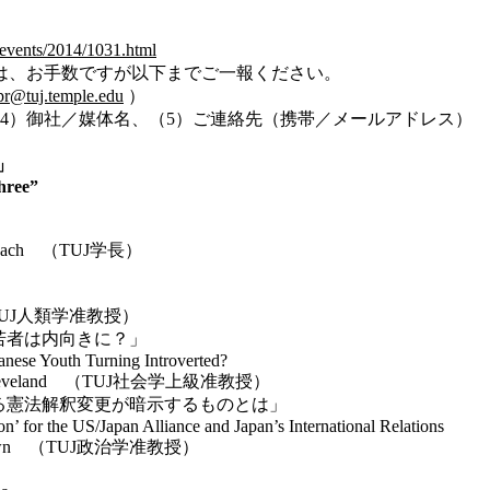
p/events/2014/1031.html
は、お手数ですが以下までご一報ください。
pr@tuj.temple.edu
）
4）御社／媒体名、（5）ご連絡先（携帯／メールアドレス）
」
hree”
ach （TUJ学長）
（TUJ人類学准教授）
若者は内向きに？」
nese Youth Turning Introverted?
veland （TUJ社会学上級准教授）
ける憲法解釈変更が暗示するものとは」
’ for the US/Japan Alliance and Japan’s International Relations
own （TUJ政治学准教授）