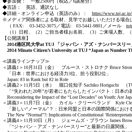
◆参加費： 一般2500円（税込／6講座分）
◆言語： 英語、通訳なし
◆詳細・オンライン申込（英語のみ）：
https://www.tuj.ac.j
※メディア関係者による取材、見学でお越しいただける場合
（ FAX: 03-3452-3075／電話: 03-5441-9801／メール
tuj
（1）日程、（2）ご担当者様お名前、（3）ご来場人数、（
【公開講座】
2014港区民大学at TUJ 「ジャパン・アズ・ナンバースリー
2014 Minato Citizen’s University at TUJ “Japan as Number T
≪講義ラインナップ≫
＜講義1＞10月31日（金） ブルース・ストロナク Bruce Stron
「日本：世界における経済力3位、担う役割2位」
Japan: #3 in Rank but #2 in Role
＜講義2＞11月5日（水） 堀口佐知子 Sachiko Horiguchi 
「“失われた20年”が若者にもたらしたインパクト：日本の
Reconsidering the Impact of the “Lost Decades” on Youth: Are Japa
＜講義3＞11月7日（金） カイル・クリーベランド Kyle Cle
「新しい“ノーマル”？：日米同盟と日本の国際関係にお
The New “Normal”?: Implications of Constitutional ‘Reinterpretation
＜講義4＞11月10日（月） ジェームズ・ブラウン James Br
「“ジャパン・アズ・ナンバースリー”と最新の日露関係」