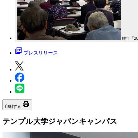
昨年「20
picture_as_pdf
プレスリリース
print
印刷する
テンプル大学ジャパンキャンパス