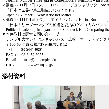
Japan as Number Three and Its Contemporary Relations with Russ
＜講義5＞11月12日（火） ロバート・デュジャリック Robert D
「日本は世界の第三順位になろうとも」
Japan as Number 3: Why It doesn’t Matter
＜講義6＞11月14日（金） ティナ・バレット Tina Burre
「日本のリーダーシップの変遷と復活の宰相（カムバック
Political Leadership in Japan and the Comback Kid: Comparing the P
▼本件取材に関する問い合わせ先
テンプル大学ジャパンキャンパス 広報・マーケティング
〒106-0047 東京都港区南麻布2-8-12
TEL： 03-5441-9801
FAX： 03-3452-3075
E-mail： tujpr@tuj.temple.edu
URL： http://www.tuj.ac.jp/
添付資料