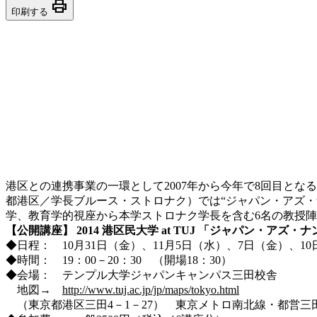
print
印刷する
港区との連携事業の一環として2007年から今年で8回目とな
都港区／学長ブルース・ストロナク）では“ジャパン・アズ
学、教育学的視座から本学ストロナク学長を含む6名の教授
【公開講座】 2014 港区民大学 at TUJ 「ジャパン・アズ
◆日程： 10月31日（金）、11月5日（水）、7日（金）、1
◆時間： 19：00－20：30 （開場18：30）
◆会場： テンプル大学ジャパンキャンパス三田校舎
地図→
http://www.tuj.ac.jp/jp/maps/tokyo.html
（東京都港区三田4－1－27） 東京メトロ南北線・都営三