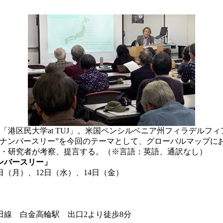
る「港区民大学at TUJ」。米国ペンシルベニア州フィラデルフ
・ナンバースリー”を今回のテーマとして、グローバルマップに
陣・研究者が考察、提言する。（※言語：英語、通訳なし）
・ナンバースリー」
0日（月）、12日（水）、14日（金）
田線 白金高輪駅 出口2より徒歩8分