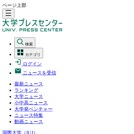
ページ上部
density_medium
検索
カテゴリ
ログイン
ニュースを受信
最新ニュース
ランキング
大学ニュース
小中高ニュース
大学発ベンチャー
ニュース特集
動画ニュース
国際大学（IUJ）