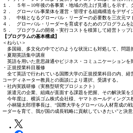
１． ５年～10年後の各事業・地域の売上げ見通しを示す、
２． グローバル事業体を運営・管理する組織構造をデザイ
３． 中核となるグローバル・リーダーの必要数を三次元マト
４． グローバル・リーダーを育成するためのプログラムを
５． プログラムの開発・実行コストを積算して経営トップ
【プログラムの基本構成】
＜ねらい＞
多国籍、多文化の中でどのような状況にも対処して、問題把
・夏期英語集中講座
英語を用いた意思疎通やビジネス・コミュニケーションを到達
・正規授業科目履修
全て英語で行われている国際大学の正規授業科目の内、経営
コーディネーター教員との面談により選択、受講する。
・社内実践研修（実務型研究プロジェクト）
派遣元の企業、組織が直面する課題を把握、その解決策を
今年度は、横浜ゴム株式会社様、ヤマトホールディングス株
小林陽太郎理事長は、“国際大学をグローバル人材育成の戦
ーダーを育て、我が国の成長戦略に貢献していきたい”と決