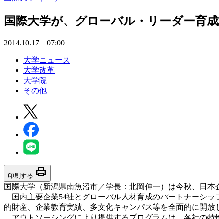
国際大学が、グローバル・リーダー育
2014.10.17 07:00
大学ニュース
大学改革
大学院
その他
print
印刷する
国際大学（新潟県南魚沼市／学長：北岡伸一）は今秋、日本
国内主要企業54社とグローバル人材育成のパートナーシッ
的財産、企業教育実績、多文化キャンパス等を全面的に開放
アウトソーシングにより提供するプログラムは、各社の特性