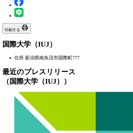
print
印刷する
国際大学（IUJ）
住所
新潟県南魚沼市国際町777
最近のプレスリリース
（国際大学（IUJ））