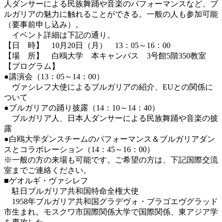
人ダンサーによる民族舞踊や音楽のパフォーマンスなど、ブ
ルガリアの魅力に触れることができる。一般の人も参加可能
（要事前申し込み）。
イベント詳細は下記の通り。
【日 時】 10月20日（月） 13：05～16：00
【場 所】 白鴎大学 本キャンパス 3号館5階350教室
【プログラム】
●講演会（13：05～14：00）
ヴァシレフ大使によるブルガリアの紹介、EUとの関係に
ついて
●ブルガリアの踊り披露（14：10～14：40）
ブルガリア人、日本人ダンサーによる民族舞踊や音楽の披
露
●白鴎大学ダンスチームのパフォーマンス＆ブルガリアダン
スとコラボレーション（14：45～16：00）
※一般の方の来場も可能です。ご希望の方は、下記国際交流
室までご連絡ください。
■ゲオルギ・ヴァシレフ
駐日ブルガリア共和国特命全権大使
1958年ブルガリア共和国グラデヴォ・ブラゴエヴグラッド
市生まれ。モスクワ市国際関係大学で国際関係、東アジア学