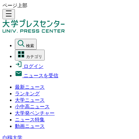
ページ上部
density_medium
検索
カテゴリ
ログイン
ニュースを受信
最新ニュース
ランキング
大学ニュース
小中高ニュース
大学発ベンチャー
ニュース特集
動画ニュース
白鴎大学