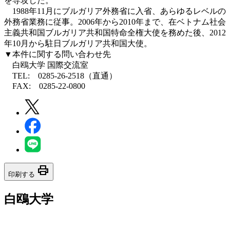
を専攻した。
1988年11月にブルガリア外務省に入省、あらゆるレベルの
外務省業務に従事。2006年から2010年まで、在ベトナム社会
主義共和国ブルガリア共和国特命全権大使を務めた後、2012
年10月から駐日ブルガリア共和国大使。
▼本件に関する問い合わせ先
白鴎大学 国際交流室
TEL: 0285-26-2518（直通）
FAX: 0285-22-0800
print
印刷する
白鴎大学