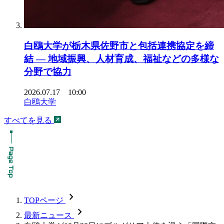
白鴎大学が栃木県佐野市と包括連携協定を締
結 ― 地域振興、人材育成、福祉などの多様な
分野で協力
2026.07.17 10:00
白鴎大学
すべてを見る
chevron_forward
TOPページ
chevron_forward
最新ニュース