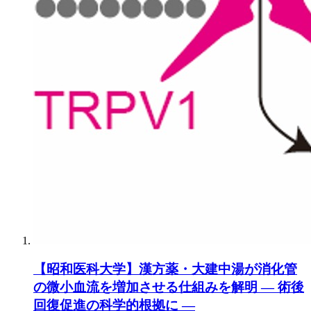
【昭和医科大学】漢方薬・大建中湯が消化管
の微小血流を増加させる仕組みを解明 ― 術後
回復促進の科学的根拠に ―