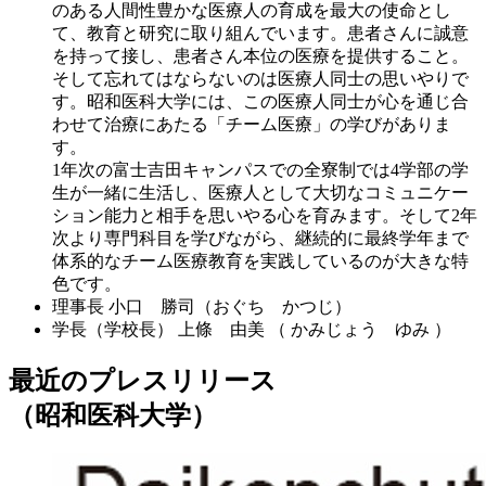
のある人間性豊かな医療人の育成を最大の使命とし
て、教育と研究に取り組んでいます。患者さんに誠意
を持って接し、患者さん本位の医療を提供すること。
そして忘れてはならないのは医療人同士の思いやりで
す。昭和医科大学には、この医療人同士が心を通じ合
わせて治療にあたる「チーム医療」の学びがありま
す。
1年次の富士吉田キャンパスでの全寮制では4学部の学
生が一緒に生活し、医療人として大切なコミュニケー
ション能力と相手を思いやる心を育みます。そして2年
次より専門科目を学びながら、継続的に最終学年まで
体系的なチーム医療教育を実践しているのが大きな特
色です。
理事長
小口 勝司（おぐち かつじ）
学長（学校長）
上條 由美 （ かみじょう ゆみ ）
最近のプレスリリース
（昭和医科大学）