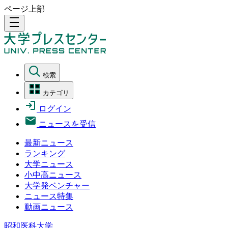
ページ上部
density_medium
検索
カテゴリ
ログイン
ニュースを受信
最新ニュース
ランキング
大学ニュース
小中高ニュース
大学発ベンチャー
ニュース特集
動画ニュース
昭和医科大学