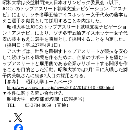
昭和大学は公益財団法人日本オリンピック委員会（以下、
JOC）のトップアスリート就職支援ナビゲーション「アスナ
ビ」により、ソチ冬季五輪アイスホッケー女子代表の藤本も
えこ選手を職員として採用することを内定した。
昭和大学はJOCのトップアスリート就職支援ナビゲーショ
ン「アスナビ」により、ソチ冬季五輪アイスホッケー女子代
表の藤本もえこ選手を職員として採用することを内定した。
（採用日：平成27年4月1日）
アスナビは、世界を目指すトップアスリートが競技を安心
して続けられる環境を作るために、企業のサポートを望むト
ップアスリートと雇用側である企業がサポートする関係を作
ることを目的とした活動。昭和大学では7月1日に入職した獅
子内美帆さんに続き2人目の採用となる。
【参考】 昭和大学ホームページ
http://www.showa-u.ac.jp/news/2014/20141010_000.html
▼本件に関する問い合わせ先
昭和大学 総務部 総務課（広報担当）
TEL： 03-3784-8059 （直通）