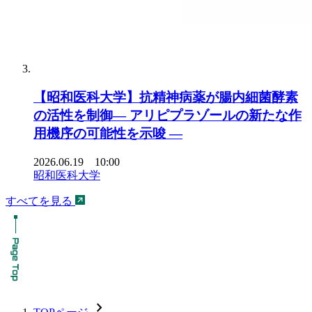
【昭和医科大学】抗精神病薬が腸内細菌酵素
の活性を制御― アリピプラゾールの新たな作
用機序の可能性を示唆 ―
2026.06.19 10:00
昭和医科大学
すべてを見る
chevron_forward