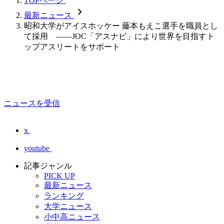
TOPページ
chevron_forward
最新ニュース
昭和大学がアイスホッケー 藤本もえこ選手を職員とし
て採用 ――JOC「アスナビ」により世界を目指すト
ップアスリートをサポート
ニュースを受信
x
youtube
記事ジャンル
PICK UP
最新ニュース
ランキング
大学ニュース
小中高ニュース