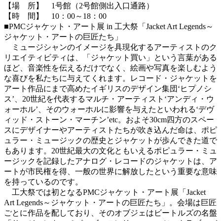
【場 所】 1号館（2号館側出入口通路）
【時 間】 10：00～18：00
■PMCジャケット・アート展 in 工大祭「Jacket Art Legends～
ジャケット・アートの巨匠たち」
ミュージシャンのイメージを具現化するアーティストのク
リエイティビティは、「ジャケット買い」という言葉がある
ほど、音楽性を伝えるだけでなく、絵画や写真を楽しむよう
な喜びを私たちに与えてくれます。レコード・ジャケットを
アート作品にまで高めたイギリスのデザイン集団‘ヒプノシ
ス’、20世紀を代表するマルチ・アーティスト‘アンディ・ウ
ォーホル’、そのウォーホルに影響を与えたといわれる‘デヴ
ィッド・ストーン・マーチン’etc。およそ30cm四方のスペー
スにデザイナーやアーティストたちが吹き込んだ命は、ポピ
ュラー・ミュージックの歴史とジャケットが歩んできた道で
もあります。20世紀最大の文化ともいえるポピュラー・ミュ
ージックを記録したアナログ・レコードのジャケットは、ア
ートが市民権を得、一般の世界に解放したという重要な意味
を持っているのです。
工大祭では初となるPMCジャケット・アート展「Jacket
Art Legends～ジャケット・アートの巨匠たち」。会場は巨匠
ごとに作品を配しており、そのオブジェはビートルズの名盤