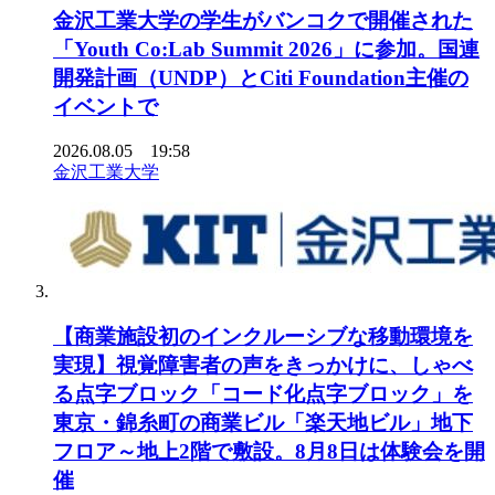
金沢工業大学の学生がバンコクで開催された
「Youth Co:Lab Summit 2026」に参加。国連
開発計画（UNDP）とCiti Foundation主催の
イベントで
2026.08.05 19:58
金沢工業大学
【商業施設初のインクルーシブな移動環境を
実現】視覚障害者の声をきっかけに、しゃべ
る点字ブロック「コード化点字ブロック」を
東京・錦糸町の商業ビル「楽天地ビル」地下
フロア～地上2階で敷設。8月8日は体験会を開
催