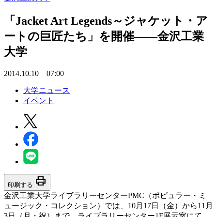
「Jacket Art Legends～ジャケット・ア
ートの巨匠たち」を開催――金沢工業
大学
2014.10.10 07:00
大学ニュース
イベント
print
印刷する
金沢工業大学ライブラリーセンターPMC（ポピュラー・ミ
ュージック・コレクション）では、10月17日（金）から11月
3日（月・祝）まで、ライブラリーセンター1F展示室にて、