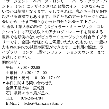
「サージェント・ペパーズ・ロンリー・ハーツ・クラブ・バ
ンド」（’67）にデザインされた祭壇のイメージさながらに
いつかは墓標となります。そしてそれは、私たちへ何かを喚
起させる道標でもあります。巨匠たちのアートワークとの出
会いから、今まで知らなかった自分と出会って下さい。
※ 金沢工業大学のPMC（ポピュラー・ミュージック・コレ
クション）は23万枚以上のアナログ・レコードを所蔵する、
世界でも類例のないポピュラーミュージックの総合ライブラ
リーです。全国の皆様からご寄贈いただいたもので、一般の
方もPMC内での試聴や閲覧ができます。ご利用の際は、ラ
イブラリーセンター1階インフォメーションカウンターまで
お越しください。
開館時間：
平日 8：30～22:00
土曜日 8：30～17：00
日曜日・祝日 10：00～17：00
▼本件に関する問い合わせ先
金沢工業大学 広報課
石川県野々市市扇が丘7-1
TEL： 076-246-4784
E-Mail：
koho@kanazawa-it.ac.jp