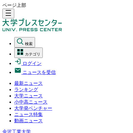
ページ上部
density_medium
検索
カテゴリ
ログイン
ニュースを受信
最新ニュース
ランキング
大学ニュース
小中高ニュース
大学発ベンチャー
ニュース特集
動画ニュース
金沢工業大学