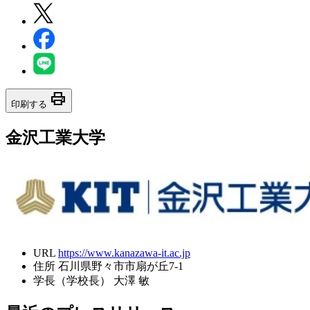
print
印刷する
金沢工業大学
URL
https://www.kanazawa-it.ac.jp
住所
石川県野々市市扇が丘7-1
学長（学校長）
大澤 敏