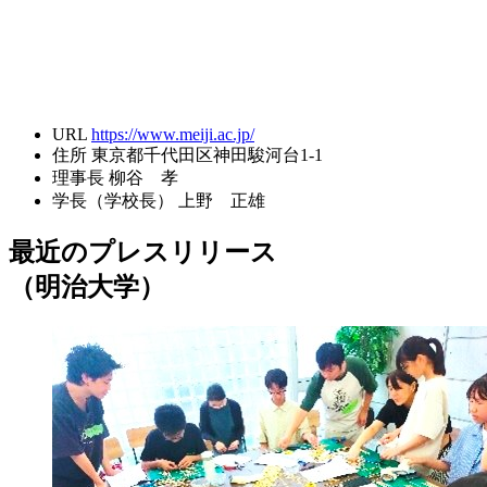
URL
https://www.meiji.ac.jp/
住所
東京都千代田区神田駿河台1-1
理事長
柳谷 孝
学長（学校長）
上野 正雄
最近のプレスリリース
（明治大学）