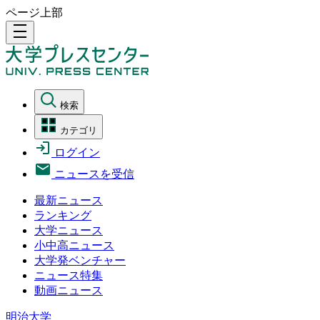
ページ上部
density_medium
検索
カテゴリ
ログイン
ニュースを受信
最新ニュース
ランキング
大学ニュース
小中高ニュース
大学発ベンチャー
ニュース特集
動画ニュース
明治大学