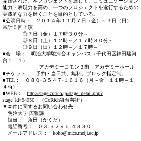
開始された。本プロジェクトを通して、コミュニケーション
能力・表現力を高め、一つのプロジェクトを遂行するための
実践的な力を磨くことを目的としている。
■公演日時： ２０１４年１１月７日（金）～９日（日）
※計５回上演
◎７日（金）１７時３０分～
◎８日（土）１２時～／１７時３０分～
◎９日（日）１２時～／１７時～
■会 場： 明治大学駿河台キャンパス（千代田区神田駿河
台１―１）
アカデミーコモン３階 アカデミーホール
■チケット： 予約・当日共、無料。ブロック指定制。
■TEL： ０８０-３５４７-１６１６（月～金 １１時～１
４時）
■WEB：
http://stage.corich.jp/stage_detail.php?
stage_id=54950
（CoRich舞台芸術）
▼本件に関するお問い合わせ先
明治大学 広報課
担当： 角田（かくだ）
電話番号： ０３-３２９６-４３３０
メールアドレス：
koho@mics.meiji.ac.jp