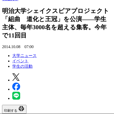
明治大学シェイクスピアプロジェクト
「組曲 道化と王冠」を公演――学生
主体、毎年3000名を超える集客。今年
で11回目
2014.10.08 07:00
大学ニュース
イベント
学生の活動
print
印刷する