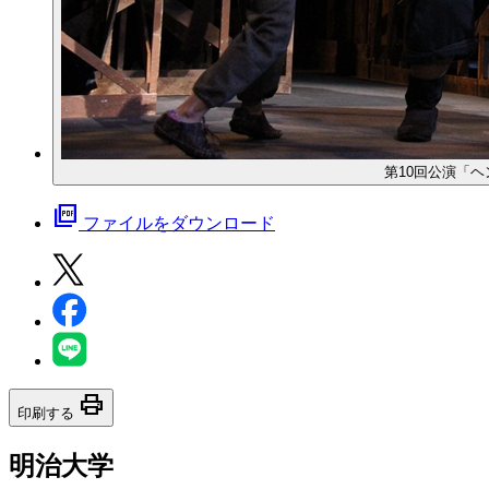
第10回公演「
picture_as_pdf
ファイルをダウンロード
print
印刷する
明治大学