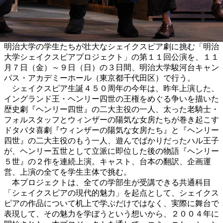
明治大学の学生たちが壮大なシェイクスピア劇に挑む「明治
大学シェイクスピアプロジェクト」の第１１回公演を、１１
月７日（金）～９日（日）の３日間、明治大学駿河台キャン
パス・アカデミーホール（東京都千代田区）で行う。
シェイクスピア生誕４５０周年の今年は、昨年上演した、
イングランド王・ヘンリー四世の王権をめぐる争いを描いた
歴史劇『ヘンリー四世』の二大主役の一人、太った老騎士・
フォルスタッフとウィンザーの陽気な女房たちが巻き起こす
ドタバタ喜劇『ウィンザーの陽気な女房たち』と『ヘンリー
四世』の二大主役のもう一人、遊んでばかりだったハル王子
が、ヘンリー五世として立派に即位した後の物語『ヘンリー
５世』の２作を連続上演。キャスト、台本の翻訳、企画運
営、上演の全てを学生主体で挑む。
本プロジェクトは、全ての学部生が受講できる共通科目
「シェイクスピアの現代的魅力」を起点として、シェイクス
ピアの作品について机上で学ぶだけではなく、実際に舞台で
表現して、その魅力を学ぼうという想いから、２００４年に