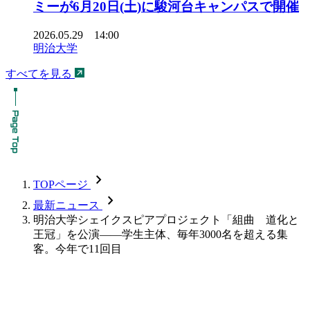
ミーが6月20日(土)に駿河台キャンパスで開催
2026.05.29 14:00
明治大学
すべてを見る
chevron_forward
TOPページ
chevron_forward
最新ニュース
明治大学シェイクスピアプロジェクト「組曲 道化と
王冠」を公演――学生主体、毎年3000名を超える集
客。今年で11回目